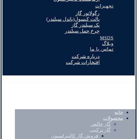
تجهیزات
رگولاتور گاز
پالت کپسول(باندل سیلندر)
پک سیلندر گاز
چرخ حمل سیلندر
MSDS
وبلاگ
تماس با ما
درباره شرکت
افتخارات شرکت
خانه
محصولات
گاز خالص
گاز ترکیبی
فروش گاز کالیبراسیون