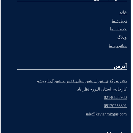
خانه
درباره ما
خدمات ما
وبلاگ
تماس با ما
آدرس
دفتر مرکزی، تهران شهرستان قدس ، شهرک ابریشم
کارخانه، استان البرز- نظرآباد
02146835980
09120253891
sale@kavianmixgas.com