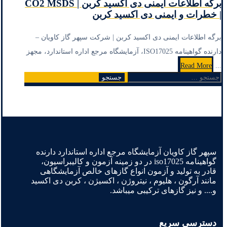
برگه اطلاعات ایمنی دی اکسید کربن | CO2 MSDS
| خطرات و ایمنی دی اکسید کربن
برگه اطلاعات ایمنی دی اکسید کربن | شرکت سپهر گاز کاویان –
دارنده گواهینامه ISO17025، آزمایشگاه مرجع اداره استاندارد، مجهز
Read More
...
جستجو
2
1
صفحه‌بندی
برای:
نوشته‌ها
سپهر گاز کاویان آزمایشگاه مرجع اداره استاندارد دارنده
گواهینامه iso17025 در دو زمینه آزمون و کالیبراسیون،
قادر به تولید و آزمون انواع گازهای خالص آزمایشگاهی
مانند آرگون ، هلیوم ، نیتروژن ، اکسیژن ، کربن دی اکسید
و.... و نیز گازهای ترکیبی میباشد.
دسترسی سریع