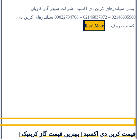
ایمنی سیلندرهای کربن دی اکسید | شرکت سپهر گاز کاویان:
02146835980 – 02146837072 – 09022734708 سیلندرهای کربن دی
اکسید ظروف ...
Read More
قیمت کربن دی اکسید | بهترین قیمت گاز کربنیک |