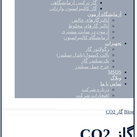
گاز ترکیبی آزمایشگاهی
گاز کالیبراسیون وارداتی
آزمایشگاه آزمون
آنالیزگازهای خالص
آنالیز گازهای مخلوط
آزمون در سایت مشتری
آزمایشگاه کالیبراسیون
تجهیزات
رگولاتور گاز
پالت کپسول(باندل سیلندر)
پک سیلندر گاز
چرخ حمل سیلندر
MSDS
وبلاگ
تماس با ما
درباره شرکت
افتخارات شرکت
Facebook
Twitter
Instagram
Linkedin
Blog
گاز CO2
گاز CO2