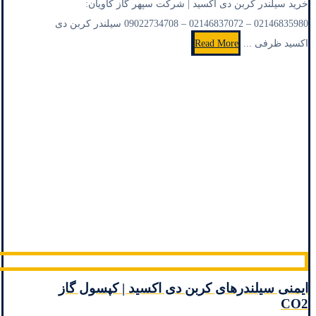
خرید سیلندر کربن دی اکسید | شرکت سپهر گاز کاویان:
02146835980 – 02146837072 – 09022734708 سیلندر کربن دی
اکسید ظرفی ...
Read More
ایمنی سیلندرهای کربن دی اکسید | کپسول گاز
CO2