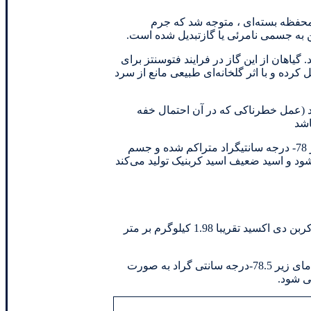
 محفظه بسته‌ای ، متوجه شد که جرم
ن به جسمی نامرئی یا گازتبدیل شده است.
گیاهان از این گاز در فرایند فتوسنتز برای
رده و با اثر گلخانه‌ای طبیعی مانع از سرد
د (عمل خطرناکی که در آن احتمال خفه
مولکول دی اکسید کربن خطی و دارای دو پیوند دوگانه بین کربن و دو اتم اکسیژن می‌باشد. ماده‌ای غیر قطبی می‌باشد و در دمای پایین تر از 78- درجه سانتیگراد متراکم شده و جسم
د و اسید ضعیف اسید کربنیک تولید می‌کند
بی رنگ بوده و در غلظت‌های کم، گازی بی‌بو و در غلظت های بالا، بوی شدید اسیدی دارد. در دما و فشار استاندارد، دانسیته کربن دی اکسید تقریبا 1.98 کیلوگرم بر متر
دی اکسید کربن در فشار پایین تر از 5.1 اتمسفر استاندارد(kPa520) هیچ حالت مایعی ندارد. این گاز در اتمسفر 1(فشار نزدیک سطح دریا)، و دمای زیر 78.5-درجه سانتی گراد به صورت
ی شود.