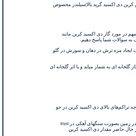
 کربن دی اکسید گرید بالا|سیلندر مخصوص
مهم در مورد گاز دی اکسید کربن مانند
ک به سوالات شما پاسخ دهیم.
ت ایجاد مزه ترش در دهان و سوزش در گلو
ربن دی اکسید یک گاز گلخانه ای به شمار میاید و با اثر گلخانه ای
ه تراکم‌های بالای دی اکسید کربن در جو
جالب است بدانید مقدار دی اکسید کربن زمین تقریبا”با سیاره زهره برابر است. این گاز در زهره به شکل ابرهایی با ضخامت زیاد است ولی در زمین بصورت سنگهای آهکی در trust
ر حال حاضر مقدار دی اکسید کربن