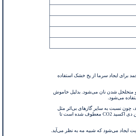
ی منجمد برای ایجاد سرما از یخ خشک استفاده
 و متخلخل شدن نان می‌شود. بدلیل خاموش
حمل و نقل بعنوان گاز بی اثر در کپسول‌های جوشکاری می‌توان از کربن دی اکسید CO2استفاده کرد، چون نسبت به سایر گازهای بی‌اثر مثل
هلیوم وآرگون ارزان‌تر می‌باشد. دی اکسید کربن حلال خوبی برای اکثر ترکیبات می‌باشد. به این دلیل در صنایع داروسازی توجه زیادی به کربن دی اکسید CO2 معطوف شده است تا
‌کنند. با افزودن یخ خشک به آب ، بخاری حاوی CO2 کربن دی اکسید و رطوبت ایجاد می‌شود که شبیه مه به نظر می‌آید.