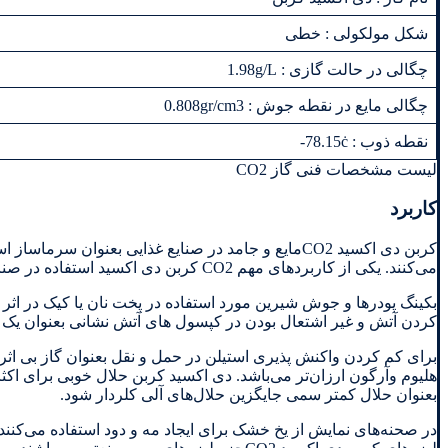
شکل مولکولی : خطی
چگالی در حالت گازی : 1.98g/L
چگالی مایع در نقطه جوش : 0.808gr/cm3
نقطه ذوب : 78.15ċ-
لیست مشخصات فنی گاز CO2
کاربرد
کربن دی اکسید CO2مایع و جامد در صنایع غذایی بعنو
می‌کنند. یکی از کاربردهای مهم CO2 کربن دی اکسید استفاده در صنایع نوشابه‌های گازدار می‌باشد.
بکینگ پودرها و جوش شیرین مورد استفاده در پخت نان یا کیک در اث
کردن آتش و غیر اشتعال بودن در کپسول های آتش نشانی بعنوان یک آتش خاموش‌کن ارزا
بعنوان حلال کمتر سمی جایگزین حلال‌های آلی کلر‌دار شود.