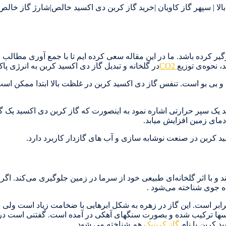
 | سپهر گاز کاویان |خرید گاز کربن دی اکسید خالص|شارژ گاز خالص
یر کرده باشد. ما در این مقاله سعی کرده ایم تا با جمع آوری مطالب 
نحوه‌ی توزیع
CO2
در گلخانه و تبدیل گاز دی اکسید کربن به انرژی پا
و بی بو است. تنفس گاز دی اکسید کربن در غلظت بالا ابتدا ممکن اس
ر خصوصیات گاز دی اکسید کربن می‌توان به عملکرد CO2 مانند یک سپر حرارتی اشاره نمود به اینصورت که گاز ک
 دمای زمین افزایش میابد.
ید کربن در صنعت نوشابه سازی و آب های گازدار کاربرد دارد.
 با اثر گلخانه‌ای طبیعی خود از سرما در زمین جلوگیری می‌کند. اگرچ
ه جوی شناخته می‌شود .
یانوسها ترکیب شده و بصورت سنگهای آهکی در آمده است. گفتنی است د
گاز کربنیک
هم شناخته می شود.