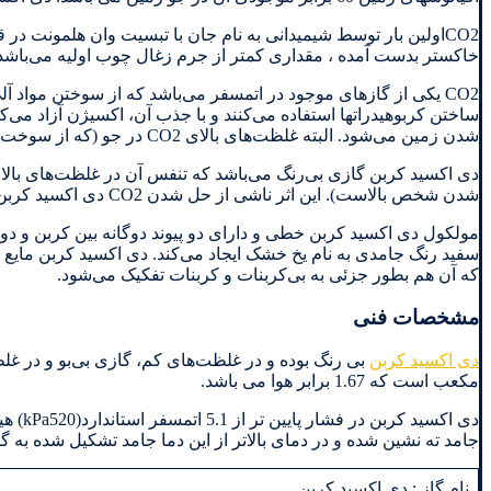
CO2اولین بار توسط شیمیدانی به نام جان با تبسیت وان هلمونت 
خاکستر بدست آمده ، مقداری کمتر از جرم زغال چوب اولیه می‌باشد. 
CO2 یکی از گازهای موجود در اتمسفر می‌باشد که از سوختن مواد آل
ساختن کربوهیدراتها استفاده می‌کنند و با جذب آن، اکسیژن آزاد می‌ک
شدن زمین می‌شود. البته غلظت‌های بالای CO2 در جو (که از سوخت‌های فسیلی حاصل می‌شود) به عنوان آلاینده جوی بشمار می‌رود.
دی اکسید کربن گازی بی‌رنگ می‌باشد که تنفس آن در غلظت‌های بال
شدن شخص بالاست). این اثر ناشی از حل شدن CO2 دی اکسید کربن در بزاق دهان و تولید محلول اسیدی ضعیفی به نام اسید کربونیک می‌باشد
سفید رنگ جامدی به نام یخ خشک ایجاد می‌کند. دی اکسید کربن مای
که آن هم بطور جزئی به بی‌کربنات و کربنات تفکیک می‌شود.
مشخصات فنی
دی اکسید کربن
مکعب است که 1.67 برابر هوا می باشد.
جامد ته نشین شده و در دمای بالاتر از این دما جامد تشکیل شده به 
نام گاز : دی اکسید کربن