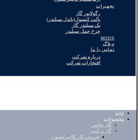
تجهیزات
رگولاتور گاز
پالت کپسول(باندل سیلندر)
پک سیلندر گاز
چرخ حمل سیلندر
MSDS
وبلاگ
تماس با ما
درباره شرکت
افتخارات شرکت
خانه
محصولات
گاز خالص
گاز ترکیبی
فروش گاز کالیبراسیون