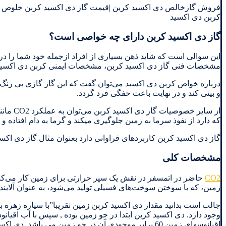
فروش گازخالص دی اکسید کربن |قیمت گاز دی اکسید کربن خلوص بالا
کربن دی اکسید
گاز دی اکسید کربن دارای چه خواصی است؟
این سوالی است که شاید ذهن بسیاری از افراد ازجمله خود شما را درگ
مشخصات فنی گاز دی اکسید کربن، مشخصات ایمنی کربن دی اکسید، 
درباره خواص کربن دی اکسید می‌توان گفت که این گاز گازی بی رنگ 
و بینی کند و در نهایت باعث خفگی فرد گردد.
از سای
که دارد از نفوذ سرما به زمین جلوگیری میکند و گرما به دام افتاده و
گاز دی اکسید کربن کاربردهای فراوانی دارد بعنوان مثال گاز دی اکس
مشخصات کلی
CO2
حاضر در اتمسفر در نقش یک سپر حرارتی برای زمین کار می‌کند و
زمین، که با سوختن سوخت‌های فسیلی تولید می‌شود، به عنوان آلایند
وجود دارد. دی اکسید کربن ابتدا در جو زمین بوده , سپس با آب اق
اقیانوسهای زمین 60 برابر موجودی آن در جو زمین می باشد. دی اکسید کربن با نام