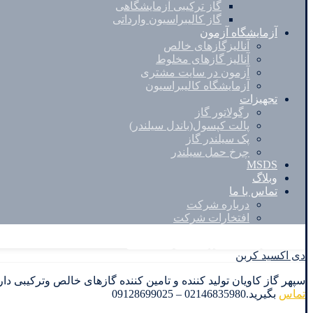
گاز ترکیبی آزمایشگاهی
گاز کالیبراسیون وارداتی
آزمایشگاه آزمون
آنالیزگازهای خالص
آنالیز گازهای مخلوط
آزمون در سایت مشتری
آزمایشگاه کالیبراسیون
تجهیزات
رگولاتور گاز
پالت کپسول(باندل سیلندر)
پک سیلندر گاز
چرخ حمل سیلندر
MSDS
وبلاگ
تماس با ما
درباره شرکت
افتخارات شرکت
Facebook
Twitter
Instagram
Linkedin
دی اکسید کربن
سپهر گاز کاویان تولید کننده و تامین کننده گازهای خالص وترکیبی دارای گواهینامه ISO17025 و آزمایشگاه مرجع اداره استاندارد ایران می باشد.جه
تماس
بگیرید.02146835980 – 09128699025