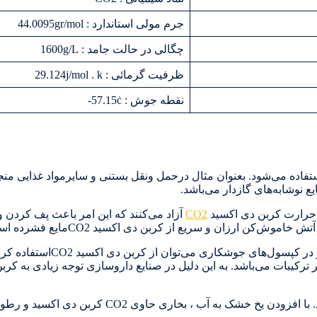
جرم مولی استاندارد : 44.0095gr/mol
چگالی در حالت جامد : 1600g/L
ظرفیت گرمائی : 29.124j/mol . k
نقطه جوش : 57.15ċ-
ان سرماساز استفاده می‌شود. بعنوان مثال درحمل ونقل بستنی و سایرمواد غذای
ر حرارت کربن دی اکسید
CO2
آزاد می‌کنند که این امر باعث پف کردن
ن و سریع از کربن دی اکسید CO2مایع فشرده استفاده می‌شود.
برای کم کردن واکنش پذیری استیلن در 
در صحنه‌های نمایش از یخ خشک برای ایجاد مه و دود استفاده می