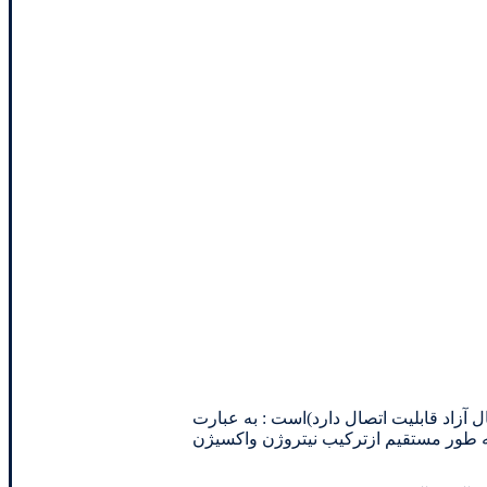
تريك اكسيد يك راديكال (راديكال آزاد قابليت اتصال دارد)است : به عبارت
د . تحت شرايط خاص ، نيتريك اكسيد به طور مستقيم ازتركيب نيتروژن واكسيژن