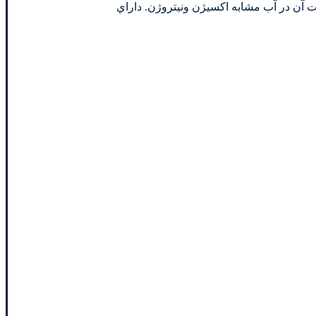
در دماي 25 درجه سانتي گراد. به عبارت ديگر، حلاليت آن در آب مشابه اكسيژن ونيتروژن. داراي