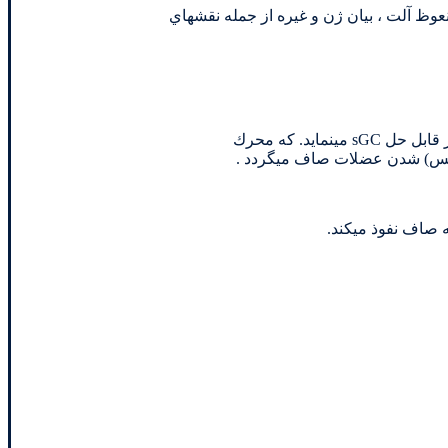
 نعوظ آلت ، بيان ژن و غيره از جمله نقشهاي
* نيتريك اكسيد توليد شده به لايه عضلاني نرم ديواره عروقي نفوذ كرده ، موجب فعال شدن آنزيمي قابل حل در سيتوزول بنام گوانيل سيكلاز قابل حل sGC مينمايد. كه محرك
ه صاف نفوذ ميكند.