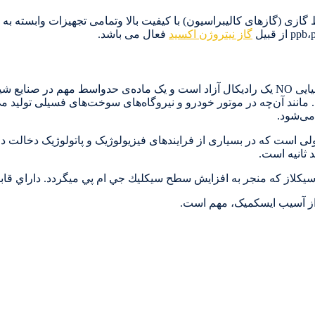
 گازی (گازهای کالیبراسیون) با کیفیت بالا وتمامی تجهیزات وابسته به
گاز نیتروژن اکسید
فعال می باشد.
شکل ظاهری این ترکیب، گاز بی‌رنگ است. این ترکیب با فرمول شیمیایی NO یک رادیکال آزاد است و یک ماده
نند آن‌چه در موتور خودرو و نیروگاه‌های سوخت‌های فسیلی تولید می‌ش
می‌شود.
ل مهم در سیگنالینگ سلولی است که در بسیاری از فرایندهای فیزیولوژیک و پاتولوژی
 سيكلاز كه منجر به افزايش سطح سيكليك جي ام پي ميگردد. داراي قابليت
 از آسیب ایسکمیک، مهم است.