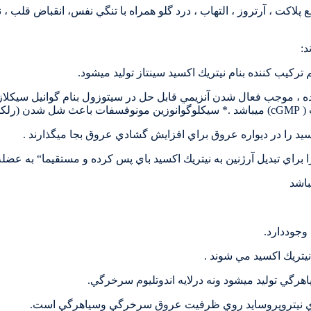
ع پلاكت ، آرتروز ، التهاب ، درد گلو همراه با تنگي نفس، انقباض قلب ،
د:
تركيب كننده بنام نيتريك اكسيد سينتاز توليد ميشود.
ردد .
كسيد را در ديواره عروق براي افزايش گشادي عروق بجا ميگذارند .
را براي تبديل آرژنين به نيتريك اكسيد باي پس كرده و مستقيما“ به عضل
باشد
جوددارد.
نيتريك اكسيد مي شوند .
سياهرگي توليد ميشود ونه درلايه اندوتليوم سرخرگي.
هاي نيتروپروسايد روي ظرفيت عروق سرخرگي وسياهرگي است.