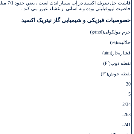
خاصيت ليپوفيليتي بوده وبه آساني از غشاء عبور مي كند .
خصوصیات فیزیكی و شیمیایی گاز نیتریک اکسید
جرم مولکولی(g/mol)
حلالیت(%)
فشاربخار(atm)
نقطه ذوب(˚F)
نقطه جوش(˚F)
30
5
2/34
263-
241-