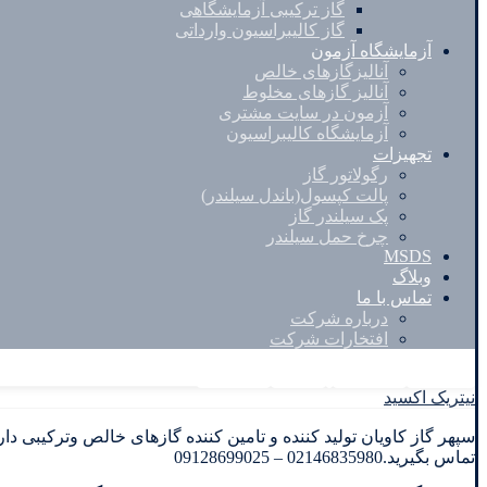
گاز ترکیبی آزمایشگاهی
گاز کالیبراسیون وارداتی
آزمایشگاه آزمون
آنالیزگازهای خالص
آنالیز گازهای مخلوط
آزمون در سایت مشتری
آزمایشگاه کالیبراسیون
تجهیزات
رگولاتور گاز
پالت کپسول(باندل سیلندر)
پک سیلندر گاز
چرخ حمل سیلندر
MSDS
وبلاگ
تماس با ما
درباره شرکت
افتخارات شرکت
Facebook
Twitter
Instagram
Linkedin
نیتریک اکسید
تماس بگیرید.02146835980 – 09128699025