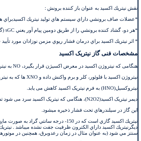
نقش نيتريك اكسيد به عنوان باز كننده برونش :
*عضلات صاف برونشي داراي سيستم هاي توليد نيتريك اكسيدبراي هر د
*هر دو، گشاد كننده برونشي را از طريق دومين پيام آور يعني sGC (گوانيل سيكلاز محلول درآب سيتوزول ) cGMP توليد ميكنند.
* اثر نيتريك اكسيد براي درمان فشار ريوي مزمن نوزادان مورد تأييد 
مشخصات فنی گاز نیتریک اکسید
هنگامی که نیتروژن اکسید در معرض اکسیژن قرار بگیرد، NO به نیتروژن دی اکسید تبدیل می شود.
نیتروژن اکسید با فلوئور، کلر و برم واکنش داده و XNO ها که به نیتروسیل هالیدها معروفند، ایجاد می کنند.
نیتروکسیل(HNO) به فرم نیتریک اکسید کاهش می یابد.
دیمر نیتریک اکسید(N2O2)، هنگامی که نیتریک اکسید سرد می شود تشکیل می شود.
این گاز در سيلندرهاي تحت فشار ذخيره ميشود.
سنتز مي شود (به عنوان مثال در زمان رعدوبرق، همچنين در موتورهاي