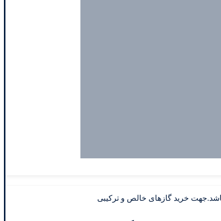
 آزمایشگاه مرجع اداره استاندارد ایران می باشد.جهت خرید گازهای خالص و ترکیبی