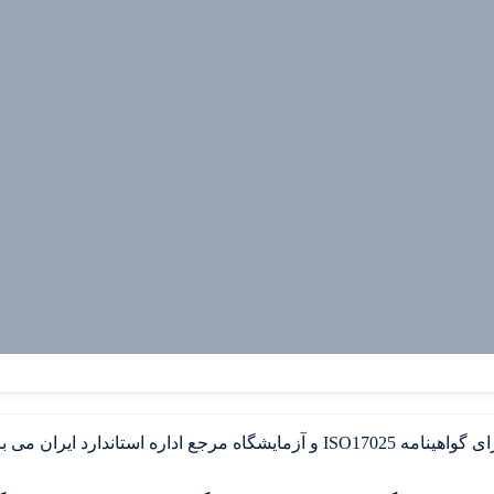
سپهر گاز کاویان تولید کننده و تامین کننده گازهای خالص وترکیبی دارای گواهینامه ISO17025 و