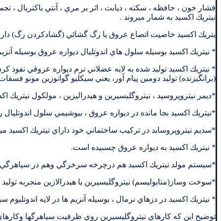
فشار خون ، حافظه ، سكته ، ديابت ، اثر بر مري ، آنتي باكتريال ، تجم
نيتريك اكسيد به شمار ميروند .
يتريك اكسيد خاصیت اتصاع عروق يا رگ گشائي (گشادكردن رگ) دارن
* نيتريك اكسيد بوسيله سلول هاي اندوتليال ديواره عروق بوسيله آنزيم 
(برانگيزنده) توليد دومين پيام آور، يعني سيكليو گوانوزين مونو فسفات ( cGMP) ميباشد .* سيكلوگوانوزين مونوفسفات باعث شل شدن (رلكس) شدن عضلات صاف ميگ
*ديمر نيتروپروسيد ، نيتروگليسيرين و هيدراليزين ، مولكول نيتريك ا
*نيتريك اكسيد بجا مانده در ديواره عروق ، بيوشيمي سلول اندوتليال 
*سديم نيتروپروسايد در تركيب ساختماني خود داراي نيتريك اكسيد مي
* نيتريك اكسيد به ديواره عروق چسبيده است.
*سيستم مولد نيتريك اكسيد هم درچرخه سرخرگي وهم در سياهرگي و
*سوخت وساز(متابوليسم) نيتروگليسيرين يا هيدرالازين منجربه توليد 
* نيتريك اكسيد در دزهاي نرمال ، بوسيله آنزيم ها در لايه اندوتليوم 
توضيح اين كه كارهاي نيتروگليسيرين روي ظرفيت سياهرگها وكار