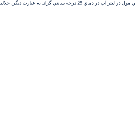
قابليت حل نيتريك اكسيد در آب بسيار اندك است ، يعني حدود 7/1 ميلي مول در ليتر آب 