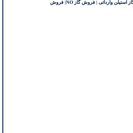
فروش گاز نیتریک اکسید | نیتروژن منوکسید | فروش گاز NO Gas | Nitric oxide | گاز نیتریک اکسید | فروش گاز مونونیتروژن مونوکسید | گاز استیلن وارداتی | فروش گاز NO| فروش