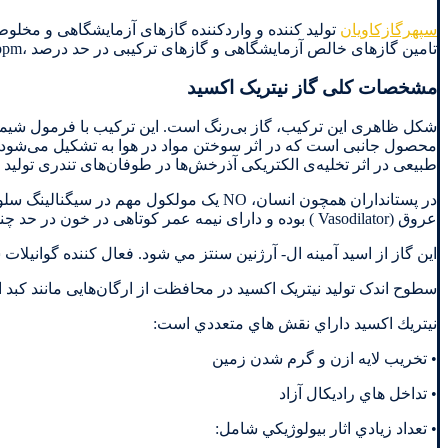
سپهرگازکاویان
تولید کننده و واردکننده گازهای آزمایشگاهی و مخلوط
تامین گازهای خالص آزمایشگاهی و گازهای ترکیبی در حد درصد ،ppb،ppm از قبیل
مشخصات کلی گاز نیتریک اکسید
محصول جانبی است که در اثر سوختن مواد در هوا به تشکیل می‌شود. ما
طبیعی در اثر تخلیه‌ی الکتریکی آذرخش‌ها در طوفان‌های تندری تولید 
در پستانداران همچون انسان، NO یک مولکو
عروق (Vasodilator ) بوده و دارای نیمه ‌عمر کوتاهی در خون در حد چند ثانیه است.
این گاز از اسيد آمينه ال- آرژنين سنتز مي شود. فعال كننده گوانيلات
سطوح اندک تولید نیتریک اکسید در محافظت از ارگان‌هایی مانند کبد
نيتريك اكسيد داراي نقش هاي متعددي است:
• تخريب لايه ازن و گرم شدن زمين
• تداخل هاي راديكال آزاد
• تعداد زيادي اثار بيولوژيكي شامل: