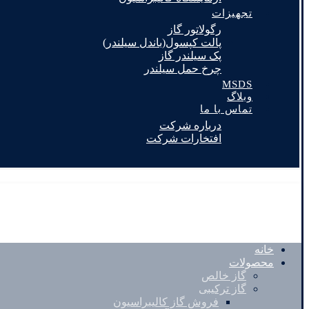
تجهیزات
رگولاتور گاز
پالت کپسول(باندل سیلندر)
پک سیلندر گاز
چرخ حمل سیلندر
MSDS
وبلاگ
تماس با ما
درباره شرکت
افتخارات شرکت
خانه
محصولات
گاز خالص
گاز ترکیبی
فروش گاز کالیبراسیون