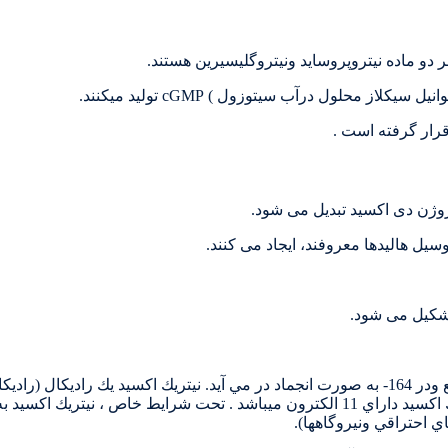
و ماده نيتروپروسايد ونيتروگليسيرين هستند.
قرار گرفته است .
نيتريك اكسيد گازي است كه در 150- درجه سانتي گراد به صورت مايع ودر 164- به صورت انجماد در مي آيد. ني
ديگرنيتريك اكسيد داراي الكترون ظرفيت جفت نشده ميباشد . نيتريك اكسيد داراي 11 الكترون ميباش
 احتراقي ونيروگاهها).