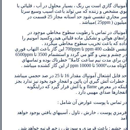
آمونياك گازي است بي رنگ ، بسيار محلول در آب ، قليائي با
بوي مشخص و زننده كه مي تواند باعث آسيب وسيع سرتا
سر مجاري تنفسي شود حد آستانه مجاز 25 قسمت در
ميليون ( 25ppm )ميباشد .
آمونياك در تماس با رطوبت سطوح مخاطي موجود در
راه‌هاي هوائي و تشكيل ماده قليائي هيدروكسيد آمونيم را
داده كه باعث تخريب سطوح مخاطي ميگردد .
تنفس غلظت 400 ppm تا 700ppm اين گاز باعث التهاب فوري
در چشم و بيني و گلو مي گردد و استشمام 3500 تا 6500ppm
آن براي مدت نيم ساعت كاملا” خطرناك بوده و تماسهاي
كوتاه مدت5000º تا 10000 ppm از اين گاز كشنده ميباشد .
حد قابل اشتعال آمونياك مقدار 16 تا 25 در صد حجمي ميباشد
. خطرات آتش گيري آن پائين و انفجار خود بخود نيز ندارد بجز
اينكه در معرض flame و يا آتش قرار گيرد كه دراينگونه
انفجارها صداي مهيبي دارد .
در تماس با پوست عوارض آن شامل :
قرمزي پوست ، خارش ، تاول ، آسيبهاي بافتي بوجود خواهد
آمد
در چشم : باعث قرمزي و سوزش ، زخم قرنيه خواهد شد .