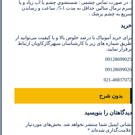
– در صورت تماس چشمی : شستشوي چشم يا آب زياد و يا
سرم نرمال سالين حداقل به مدت 1-5/. ساعت و رساندن
سريع يه چشم پزشك .
خرید
برای خرید آمونیاک با درصد خلوص بالا و با کیفیت می‌توانید از
طریق شماره های زیر با کارشناسان سپهرگازکاویان ارتباط
برقرار نمایید.
09128699025
09128699026
021-46837072
بدون شرح
دیدگاهتان را بنویسید
نشانی ایمیل شما منتشر نخواهد شد.
بخش‌های موردنیاز
علامت‌گذاری شده‌اند
*