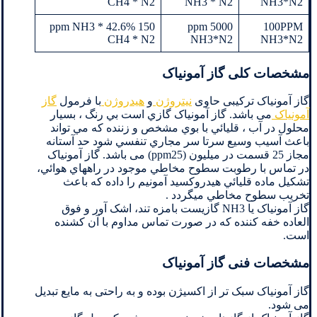
CH4 * N2
NH3 * N2
NH3*N2
150 ppm NH3 * 42.6%
5000 ppm
100PPM
CH4 * N2
NH3*N2
NH3*N2
مشخصات کلی گاز آمونیاک
گاز آمونیاک ترکیبی حاوی
نیتروژن
و
هیدروژن
با فرمول
گاز
آمونیاک
می باشد. گاز آمونیاک گازي است بي رنگ ، بسيار
محلول در آب ، قليائي با بوي مشخص و زننده كه مي تواند
باعث آسيب وسيع سرتا سر مجاري تنفسي شود حد آستانه
مجاز 25 قسمت در ميلیون (ppm25) می باشد. گاز آمونیاک
در تماس با رطوبت سطوح مخاطي موجود در راههاي هوائي،
تشكيل ماده قليائي هيدروكسيد آمونيم را داده كه باعث
تخريب سطوح مخاطي ميگردد .
گاز آمونیاک یا NH3 گازیست بامزه تند، اشک آور و فوق
العاده خفه کننده که در صورت تماس مداوم با آن کشنده
است.
مشخصات فنی گاز آمونیاک
گاز آمونیاک سبک تر از اکسیژن بوده و به راحتی به مایع تبدیل
می شود.