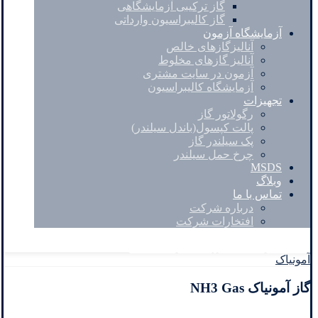
گاز ترکیبی آزمایشگاهی
گاز کالیبراسیون وارداتی
آزمایشگاه آزمون
آنالیزگازهای خالص
آنالیز گازهای مخلوط
آزمون در سایت مشتری
آزمایشگاه کالیبراسیون
تجهیزات
رگولاتور گاز
پالت کپسول(باندل سیلندر)
پک سیلندر گاز
چرخ حمل سیلندر
MSDS
وبلاگ
تماس با ما
درباره شرکت
افتخارات شرکت
Facebook
Twitter
Instagram
Linkedin
آمونیاک
گاز آمونیاک NH3 Gas