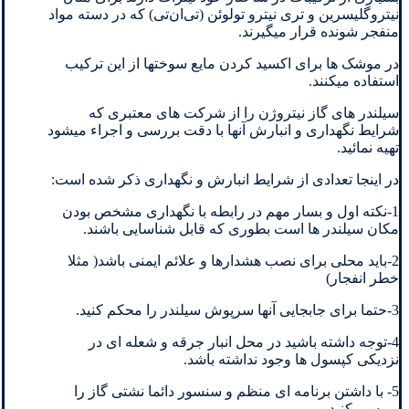
نیتروگلیسرین و تری نیترو تولوئن (تی‌ان‌تی) که در دسته مواد
منفجر شونده قرار میگیرند.
در موشک ها برای اکسید کردن مایع سوختها از این ترکیب
استفاده میکنند.
سیلندر های گاز نیتروژن را از شرکت های معتبری که
شرایط نگهداری و انبارش آنها با دقت بررسی و اجراء میشود
تهیه نمائید.
در اینجا تعدادی از شرایط انبارش و نگهداری ذکر شده است:
1-نکته اول و بسار مهم در رابطه با نگهداری مشخص بودن
مکان سیلندر ها است بطوری که قابل شناسایی باشند.
2-باید محلی برای نصب هشدارها و علائم ایمنی باشد( مثلا
خطر انفجار)
3-حتما برای جابجایی آنها سرپوش سیلندر را محکم کنید.
4-توجه داشته باشید در محل انبار جرقه و شعله ای در
نزدیکی کپسول ها وجود نداشته باشد.
5- با داشتن برنامه ای منظم و سنسور دائما نشتی گاز را
بررسی کنید.