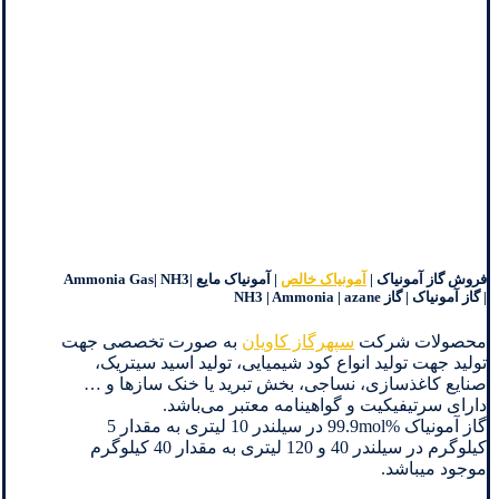
فروش گاز آمونیاک |
آمونیاک خالص
| آمونیاک مایع |Ammonia Gas| NH3
| گاز آمونیاک | گاز NH3 | Ammonia | azane
محصولات شرکت
سپهرگاز کاویان
به صورت تخصصی جهت
تولید جهت تولید انواع کود شیمیایی، تولید اسید سیتریک،
صنایع کاغذسازی، نساجی، بخش تبرید یا خنک سازها و …
دارای سرتیفیکیت و گواهینامه معتبر می‌باشد.
گاز آمونیاک %99.9mol در سیلندر 10 لیتری به مقدار 5
کیلوگرم در سیلندر 40 و 120 لیتری به مقدار 40 کیلوگرم
موجود میباشد.