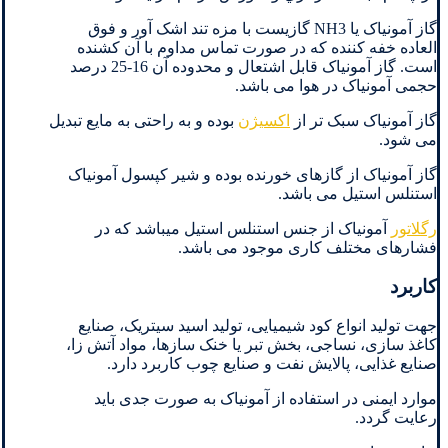
گاز آمونیاک یا NH3 گازیست با مزه تند اشک آور و فوق
العاده خفه کننده که در صورت تماس مداوم با آن کشنده
است. گاز آمونیاک قابل اشتعال و محدوده آن 16-25 درصد
حجمی آمونیاک در هوا می باشد.
گاز آمونیاک سبک تر از
اکسیژن
بوده و به راحتی به مایع تبدیل
می شود.
گاز آمونیاک از گازهای خورنده بوده و شیر کپسول آمونیاک
استنلس استیل می باشد.
رگلاتور
آمونیاک از جنس استنلس استیل میباشد که در
فشارهای مختلف کاری موجود می باشد.
کاربرد
جهت تولید انواع کود شیمیایی، تولید اسید سیتریک، صنایع
کاغذ سازی، نساجی، بخش تبر یا خنک سازها، مواد آتش زا،
صنایع غذایی، پالایش نفت و صنایع چوب کاربرد دارد.
موارد ایمنی در استفاده از آمونیاک به صورت جدی باید
رعایت گردد.