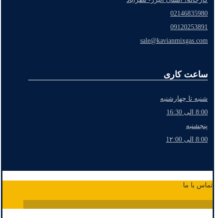
02146835980
09120253891
sale@kavianmixgas.com
ساعت کاری
شنبه تا چهارشنبه
8:00 الی 16:30
پنجشنبه
8:00 الی 1۲:00
تماس با ما