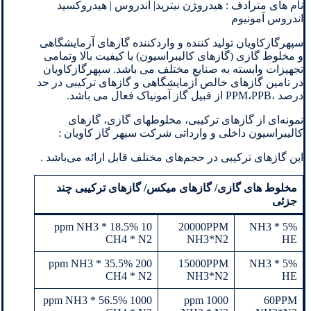
نام های مترادف : هیدرو‍ژن نیترید| اندروس | هیدروكسید
اندروس آمونیوم
سپهرگازکاویان تولید کننده و واردکننده گازهای آزمایشگاهی
و مخلوط گازی (گازهای کالیبراسیون) با کیفیت بالا وتمامی
تجهیزات وابسته به صنایع مختلف می باشد. سپهرگازکاویان
در تامین گازهای خالص آزمایشگاهی و گازهای ترکیبی در حد
درصد ،PPM،PPB از قبیل گاز آمونیاک فعال می باشد.
نمونه‌ای از گازهای ترکیبی، مخلوطهای گازی، گازهای
کالیبراسیون داخلی و وارداتی شرکت سپهر گاز کاویان :
این گازهای ترکیبی در حجم‌های مختلف قابل ارائه می‌باشد .
مخلوط های گازی
/ گازهای میکس/ گازهای ترکیبی چند
جزئی
10 ppm NH3 * 18.5%
20000PPM
5% NH3 *
CH4 * N2
NH3*N2
HE
200 ppm NH3 * 35.5%
15000PPM
5% NH3 *
CH4 * N2
NH3*N2
HE
1000 ppm NH3 * 56.5%
1000 ppm
60PPM