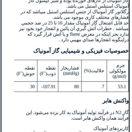
گاز آمونیاک از گازهای خورنده بوده و شیر کپسول گاز
آمونیاک استنلس استیل می باشد.
رگلاتور گاز آمونیاک از جنس استنلس استیل میباشد که در
فشارهای مختلف کاری موجود می باشد.
حد قابل اشتعال گاز آمونیاک مقدار 16 تا 25 در صد حجمي
ميباشد . خطرات آتش گيري آن پائين و انفجار خود بخود نيز
ندارد بجز اينكه در معرض flame و يا آتش قرار گيرد كه
دراينگونه انفجارها صداي مهيبي دارد .
خصوصیات فیزیكی و شیمیایی گاز آمونیاک
جرم
فشاربخار
نقطه
نقطه
حلالیت(%)
UEL(%)
مولکولی
(mmHg)
ذوب(˚F)
جوش(˚F)
(g/mol)
17
30
107.91-
80
7
53.1
واکنش هابر
گاز N2 در فرآیند تولید آمونیاک به کار برده می‌شود. این
فرآیند همان واکنش هابر است.
کاربردهای آمونیاک