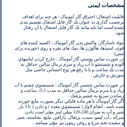
مشخصات ایمنی
قابلیت اشتعال/ احتراق گاز آمونیاک : هر چند برای اهداف
برچسب گذاری به عنوان يك گاز قابل اشتعال تقسیم بندی
نشده است اما بايد مانند يك گاز قابل اشتعال با آن رفتار
شود.
مواد ناسازگار/ واكنش پذير گاز آمونیاک : اكسید كننده های
قوی، اسیدها، هالوژن ها، نمك های نقره و روی (خورنده برای
مس).
در صورت تماس پوستي گاز آمونیاک : خارج كردن لباسهاي
آلوده و شستشو با آب زياد و سرم نرمال سالين حداقل به
مدت يك ساعت و يا تا رفع هر نوع احساس خاصي مثل
سوزش و خارش .
در صورت تماس چشمي گاز آمونیاک : شستشوي چشم يا آب
زياد و يا سرم نرمال سالين حداقل به مدت 1-5/. ساعت و
رساندن سريع يه چشم پزشك .
اگر گاز آمونیاک يا هر ماده قليائي ديگر بصورت مايع خورده
شده باشد . انجام لاواژ ( شستشوي معده ) و دادن 2 تا 3 بار
شير و آب به ميزان 240-120 ميلي ليتر مؤثر است دادن
سركه ، آب ليمو، سيب، پرتقال، پارافين مايع، نشاسته، شير
و سفيده تخم مرغ و روغن زيتون نيز مؤثر ميباشد .