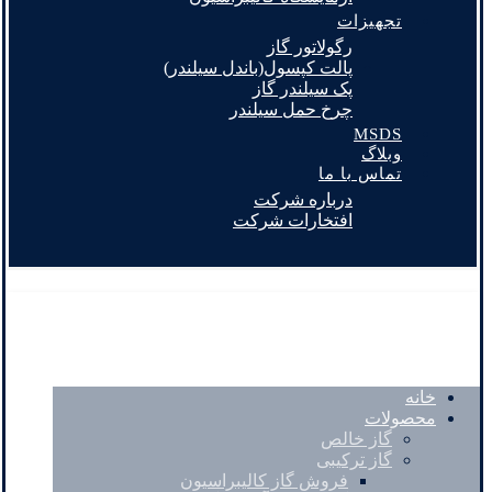
تجهیزات
رگولاتور گاز
پالت کپسول(باندل سیلندر)
پک سیلندر گاز
چرخ حمل سیلندر
MSDS
وبلاگ
تماس با ما
درباره شرکت
افتخارات شرکت
خانه
محصولات
گاز خالص
گاز ترکیبی
فروش گاز کالیبراسیون