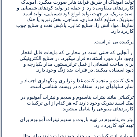
تولید آمونیاک از طریق فرآیند هابر صورت میگیرد. آمونیاک
کاربردهای متفاوتی دارد از جمله در تولید کودهای شیمیایی و
اسید نیتریک، در جهت تولید انواع کود شیمیایی، تولید اسید
سیتریک، صنایع کاغذ سازی، نساجی، بخش تبرید یا خنک
سازها، مواد آتش زا، صنایع غذایی، پالایش نفت و صنایع چوب
کاربرد دارد.
پرکننده بی اثر است.
از آنجایی که خنثی است در مخازنی که مایعات قابل انفجار
وجود دارد مورد استفاده قرار میگیرد. در صنایع الکترونیکی
برای ساخت قطعاتی از قبیل ترانزیستور، مدار یکپارچه و
دیود استفاده میکنند. در فلزات ضد زنگ وجود دارد.
خنک کننده و منجمد کننده غذا و ترابری و نگهداری اجساد و
سایر سلولهای مورد استفاده در زیست شناسی است.
ترکیباتی مانند نیترات پتاسیوم و سدیم و نیترات آمونیوم در
نمک اسید نیتریک وجود دارند که هر کدام از این ترکیبات
کاربردهای متنوعی را شامل میشوند.
نیترات پتاسیوم در تهیه باروت و سدیم نیترات آمونیوم برای
تهیه کود کاربرد دارد.
بسیاری از ترکیبات در ساختار خود نیترات دارند برای مثال