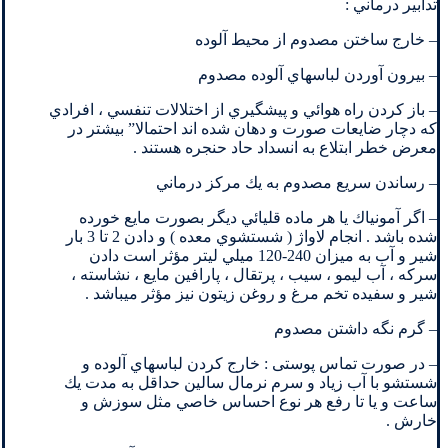
تدابير درماني :
– خارج ساختن مصدوم از محيط آلوده
– بيرون آوردن لباسهاي آلوده مصدوم
– باز كردن راه هوائي و پيشگيري از اختلالات تنفسي ، افرادي
كه دچار ضايعات صورت و دهان شده اند احتمالا” بيشتر در
معرض خطر ابتلاع به انسداد حاد حنجره هستند .
– رساندن سريع مصدوم به يك مركز درماني
– اگر آمونياك يا هر ماده قليائي ديگر بصورت مايع خورده
شده باشد . انجام لاواژ ( شستشوي معده ) و دادن 2 تا 3 بار
شير و آب به ميزان 240-120 ميلي ليتر مؤثر است دادن
سركه ، آب ليمو ، سيب ، پرتقال ، پارافين مايع ، نشاسته ،
شير و سفيده تخم مرغ و روغن زيتون نيز مؤثر ميباشد .
– گرم نگه داشتن مصدوم
– در صورت تماس پوستی : خارج كردن لباسهاي آلوده و
شستشو با آب زياد و سرم نرمال سالين حداقل به مدت يك
ساعت و يا تا رفع هر نوع احساس خاصي مثل سوزش و
خارش .