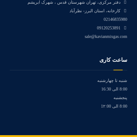
دفتر مرکزی، تهران شهرستان قدس ، شهرک ابریشم
کارخانه، استان البرز- نظرآباد
02146835980
09120253891
sale@kavianmixgas.com
ساعت کاری
شنبه تا چهارشنبه
8:00 الی 16:30
پنجشنبه
8:00 الی 1۲:00