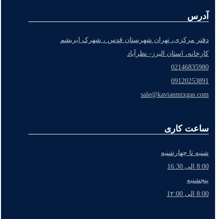
آدرس
دفتر مرکزی، تهران شهرستان قدس ، شهرک ابریشم
کارخانه، استان البرز- نظرآباد
02146835980
09120253891
sale@kavianmixgas.com
ساعت کاری
شنبه تا چهارشنبه
8:00 الی 16:30
پنجشنبه
8:00 الی 1۲:00