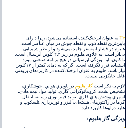
He
به عنوان ابرخنک‌کننده استفاده می‌شود، زیرا دارای
پایین‌ترین نقطه ذوب و نقطه جوش در میان عناصر است،
هلیوم در فشار اتمسفر جامد نمی‌شود و از نظر شیمیایی
بی‌اثر است. به علاوه، هلیوم در زیر ۲.۲ کلوین ابرسیال است.
تا کنون، این ویژگی ابرسیالی در هیچ برنامه صنعتی مورد
استفاده قرار نگرفته است. اگر که به دمای کمتر از ۱۷کلوین
نیاز باشد، هلیوم به عنوان ابرخنک‌کننده در کاربردهای برودتی
قابل جایگزینی نیست.
لازم به ذكر است
گاز هليوم
در ناوبري هوايي، جوشكاري،
تشخيص نشت، كروماتوگرافي گازي، توليد مواد نيمه هادي،
اسپري پوشش هاي فلزي، تولید فیبر نوری رسانه، انتقال
گرما در راکتورهای هسته‌ای، لیزر و نورپردازی،تلسکوپ و
هارد درایوها كاربرد دارد
ویژگی گاز هلیوم: