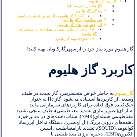
کاربرد گاز هلیوم
گاز هلیوم و ابررساناها:
ویژگی گاز هلیوم:
گاز هلیوم دارای خواص فیزیکی زیر است:
نحوه نگهداری گاز هلیوم:
انواع سیلندر های گاز هلیوم:
برخی از نکات ایمنی در هنگام کار با سیلندر های
گاز هلیوم:
نحوه ی تهیه گاز هلیوم:
گاز هلیوم مورد نیاز خود را از سپهرگازکاویان تهیه کنید!
کاربرد گاز هلیوم
گاز هلیوم
به خاطر خواص منحصربفرد گاز نجیب،در طیف
وسیعی از کاربردها استفاده می‌شود. گاز He به عنوان
خنک‌کننده فوق‌العاده برای کاربردهای سرمازایی مانند
ام.ار.آی(تصویرسازی تشدید مغناطیسی)، طیف‌سنجی تشدید
مغناطیسی هسته‌ای(NMR)، شتاب‌دهنده‌های ذرات، برخورد
دهنده‌های درونی بزرگ (ال.اچ.سی)، دستگاه تداخل ابررسانا
کوانتومی(SQUID)، تشدید پارامغناطیسی اسپین
الکترون(ESR)، ذخیره انرژی مغناطیسی با