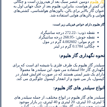
گاز هلیوم
دومین عنصر سبک بعد از هیدروژن است و چگالی
آن کمتر از هواست. بنابراین، هلیوم بعد از جنگ جهانی اول به
عنوان گاز بالابر برای بالن، بالون‌های هواشناسی، کشتی‌های
هوایی و بالن‌های هوایی استفاده شد.
گاز هلیوم دارای خواص فیزیکی زیر است:
نقطه ذوب: -272.22 درجه سانتیگراد
نقطه جوش: -268.95 درجه سانتیگراد
جرم مولی: 4.002602 گرم در مول
چگالی: 0.1784 گرم در لیتر
نحوه نگهداری گاز هلیوم:
سیلندر گاز هلیوم یک ظرف فلزی یا شیشه ای است که برای
نگهداری گاز He استفاده می شود. این سیلندر ها معمولاً
دارای یک شیر ایمنی هستند که در صورت افزایش فشار در
کپسول، باز می شود و از انفجار کپسول جلوگیری می کند.
انواع سیلندر های گاز هلیوم:
سیلندر های گاز هلیوم در انواع مختلف، از جمله سیلندر های
5 لیتری، 10 لیتری، 20 لیتری و 40 لیتری، در بازار موجود
هستند. حجم سیلندر گاز He بر قیمت آن تأثیر می گذارد.