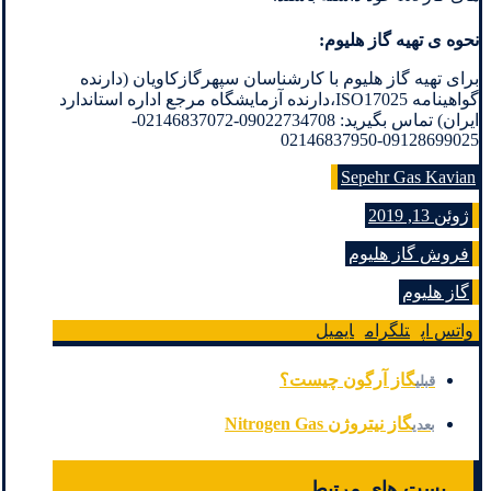
نحوه ی تهیه گاز هلیوم:
برای تهیه گاز هلیوم با کارشناسان سپهرگازکاویان (دارنده
گواهینامه ISO17025،دارنده آزمایشگاه مرجع اداره استاندارد
ایران) تماس بگیرید: 09022734708-02146837072-
09128699025-02146837950
Sepehr Gas Kavian
ژوئن 13, 2019
فروش گاز هلیوم
گاز هلیوم
واتس اپ
تلگرام
ایمیل
گاز آرگون چیست؟
قبلی
گاز نیتروژن Nitrogen Gas
بعدی
پست های مرتبط...