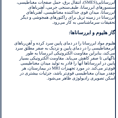
ابررسانایی(SMES)، انتقال برق، حمل صفحات مغناطیسی،
سنسورهای ابررسانا، طیف‌سنجی جرمی، آهنرباهای
ابررسانا، میدان قوی جداکننده مغناطیسی، آهنرباهای
ابررسانا در زمینه تریل برای راکتورهای همجوشی و دیگر
تحقیقات سرماشناسی به کار می‌رود.
گاز هلیوم و ابررساناها:
هلیوم مواد ابررسانا را در دمای پایین سرد کرده و آهن‌رباهای
ابرمغناطیسی را در دمای پایین و نزدیک به صفر مطلق سرد
می‌کند، بنابراین مقاومت الکترونیکی ابررسانا به طور
ناگهانی تا صفر کاهش می‌یابد. مقاومت الکترونیکی بسیار
پایین در ابررساناها آنها را قادر به تولید میدان مغناطیسی
قوی‌تر می‌کند. در مورد تجهیزات MRI در بیمارستان، هر
چقدر میدان مغناطیسی قوی‌تر باشد، جزئیات بیشتری در
اسکن تصویری رادیولوژی ظاهر می‌شود.