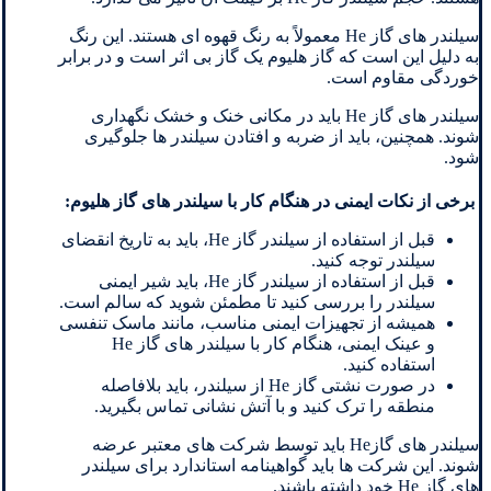
سیلندر های گاز He معمولاً به رنگ قهوه ای هستند. این رنگ
به دلیل این است که گاز هلیوم یک گاز بی اثر است و در برابر
خوردگی مقاوم است.
سیلندر های گاز He باید در مکانی خنک و خشک نگهداری
شوند. همچنین، باید از ضربه و افتادن سیلندر ها جلوگیری
شود.
برخی از نکات ایمنی در هنگام کار با سیلندر های گاز هلیوم:
قبل از استفاده از سیلندر گاز He، باید به تاریخ انقضای
سیلندر توجه کنید.
قبل از استفاده از سیلندر گاز He، باید شیر ایمنی
سیلندر را بررسی کنید تا مطمئن شوید که سالم است.
همیشه از تجهیزات ایمنی مناسب، مانند ماسک تنفسی
و عینک ایمنی، هنگام کار با سیلندر های گاز He
استفاده کنید.
در صورت نشتی گاز He از سیلندر، باید بلافاصله
منطقه را ترک کنید و با آتش نشانی تماس بگیرید.
سیلندر های گازHe باید توسط شرکت های معتبر عرضه
شوند. این شرکت ها باید گواهینامه استاندارد برای سیلندر
های گاز He خود داشته باشند.