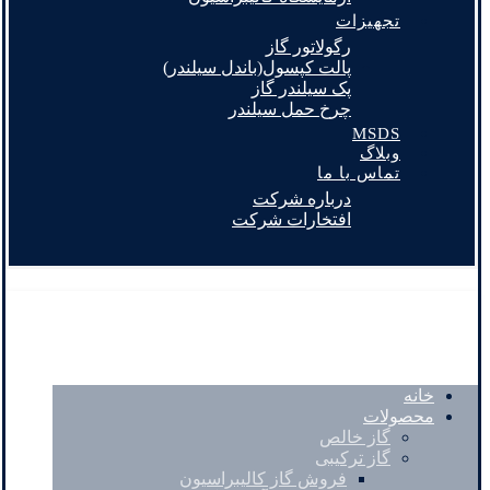
تجهیزات
رگولاتور گاز
پالت کپسول(باندل سیلندر)
پک سیلندر گاز
چرخ حمل سیلندر
MSDS
وبلاگ
تماس با ما
درباره شرکت
افتخارات شرکت
خانه
محصولات
گاز خالص
گاز ترکیبی
فروش گاز کالیبراسیون