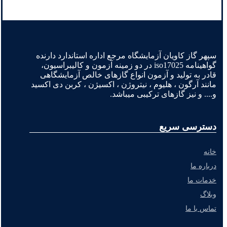
سپهر گاز کاویان آزمایشگاه مرجع اداره استاندارد دارنده
گواهینامه iso17025 در دو زمینه آزمون و کالیبراسیون،
قادر به تولید و آزمون انواع گازهای خالص آزمایشگاهی
مانند آرگون ، هلیوم ، نیتروژن ، اکسیژن ، کربن دی اکسید
و.... و نیز گازهای ترکیبی میباشد.
دسترسی سریع
خانه
درباره ما
خدمات ما
وبلاگ
تماس با ما