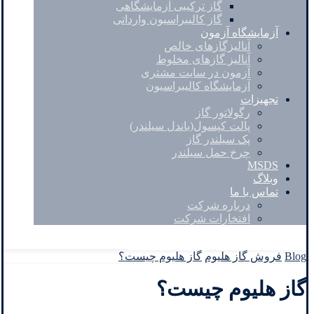
گاز ترکیبی آزمایشگاهی
گاز کالیبراسیون وارداتی
آزمایشگاه آزمون
آنالیزگازهای خالص
آنالیز گازهای مخلوط
آزمون در سایت مشتری
آزمایشگاه کالیبراسیون
تجهیزات
رگولاتور گاز
پالت کپسول(باندل سیلندر)
پک سیلندر گاز
چرخ حمل سیلندر
MSDS
وبلاگ
تماس با ما
درباره شرکت
افتخارات شرکت
Facebook
Twitter
Instagram
Linkedin
Blog
فروش گاز هلیوم
گاز هليوم چیست؟
گاز هليوم چیست؟