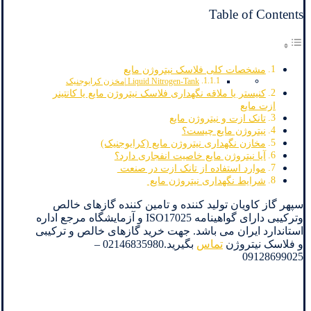
Table of Contents
مشخصات کلی فلاسک نیتروژن مایع
Liquid Nitrogen-Tank |مخزن کرایوجنیک
کنیستر یا ملاقه نگهداری فلاسک نیتروژن مایع یا کانتینر
ازت مایع
تانک ازت و نیتروژن مایع
نیتروژن مایع چیست؟
مخازن نگهداری نیتروژن مایع (کرایوجنیک)
آیا نیتروژن مایع خاصیت انفجاری دارد؟
موارد استفاده از تانک ازت در صنعت
شرایط نگهداری نیتروژن مایع
سپهر گاز کاویان تولید کننده و تامین کننده گازهای خالص
وترکیبی دارای گواهینامه ISO17025 و آزمایشگاه مرجع اداره
استاندارد ایران می باشد. جهت خرید گازهای خالص و ترکیبی
و فلاسک نیتروژن
تماس
بگیرید.02146835980 –
09128699025