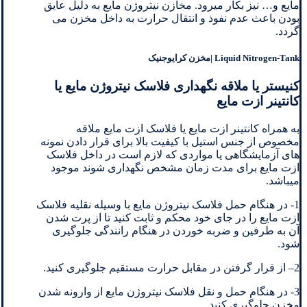
مایع و… نیز بکار میرود. مخازن نیتروژن مایع به دلیل عایق
بودن باعث عدم نفوذ و انتقال حرارت به داخل مخزن می
گردد.
Liquid Nitrogen-Tank |مخزن کرایوجنیک
کنیستر یا ملاقه نگهداری فلاسک نیتروژن مایع یا
کانتینر ازت مایع
به همراه کانتینر ازت مایع یا فلاسک ازت مایع ملاقه
مخصوص از جنس استیل با کیفیت بالا برای قرار دادن نمونه
های آزمایشگاهی یا مواردی که لازم است در داخل فلاسک
ازت مایع برای مدت زمان مشخص نگهداری شوند موجود
میباشد.
1- در هنگام حمل فلاسک نیتروژن مایع با وسیله نقلیه فلاسک
ازت مایع را در جای خود محکم و ثابت کنید تا از پرت شدن
آن به طرفین و ضربه خوردن در هنگام رانندگی جلوگیری
شود.
2– از قرار گرفتن در مقابل حرارت مستقیم جلوگیری کنید.
3- در هنگام حمل و نقل فلاسک نیتروژن مایع از وارونه شدن
مخزن جلوگیری کنید.