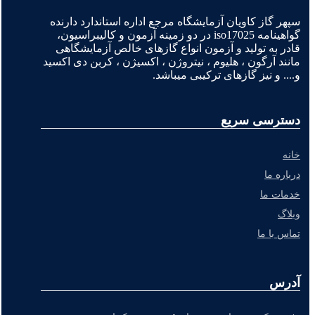
سپهر گاز کاویان آزمایشگاه مرجع اداره استاندارد دارنده
گواهینامه iso17025 در دو زمینه آزمون و کالیبراسیون،
قادر به تولید و آزمون انواع گازهای خالص آزمایشگاهی
مانند آرگون ، هلیوم ، نیتروژن ، اکسیژن ، کربن دی اکسید
و.... و نیز گازهای ترکیبی میباشد.
دسترسی سریع
خانه
درباره ما
خدمات ما
وبلاگ
تماس با ما
آدرس