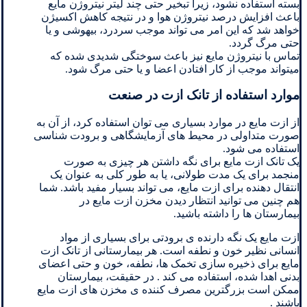
بسته استفاده نشود، زیرا تبخیر حتی چند لیتر نیتروژن مایع
باعث افزایش درصد نیتروژن هوا و در نتیجه کاهش اکسیژن
خواهد شد که این امر می تواند موجب سردرد، بیهوشی و یا
حتی مرگ گردد.
تماس با نیتروژن مایع نیز باعث سوختگی شدیدی شده که
میتواند موجب از کار افتادن اعضا و یا حتی مرگ شود.
موارد استفاده از تانک ازت در صنعت
از ازت مایع در موارد بسیاری می توان استفاده کرد، از آن به
صورت متداولی در محیط های آزمایشگاهی و برودت شناسی
استفاده می شود.
یک تانک ازت مایع برای نگه داشتن هر چیزی به صورت
منجمد برای یک مدت طولانی، یا به طور کلی به عنوان یک
انتقال دهنده برای ازت مایع، می تواند بسیار مفید باشد. شما
هم چنین می توانید انتظار دیدن مخزن ازت مایع در
بیمارستان ها را داشته باشید.
ازت مایع یک نگه دارنده ی برودتی برای بسیاری از مواد
انسانی نظیر خون و نطفه است. هر بیمارستانی از تانک ازت
مایع برای ذخیره سازی تخمک ها، نطفه، خون و حتی اعضای
بدنی اهدا شده، استفاده می کند . در حقیقت، بیمارستان
ممکن است بزرگترین مصرف کننده ی مخزن های ازت مایع
باشند .