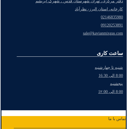
دفتر مرکزی، تهران شهرستان قدس ، شهرک ابریشم
کارخانه، استان البرز- نظرآباد
02146835980
09120253891
sale@kavianmixgas.com
ساعت کاری
شنبه تا چهارشنبه
8:00 الی 16:30
پنجشنبه
8:00 الی 1۲:00
تماس با ما