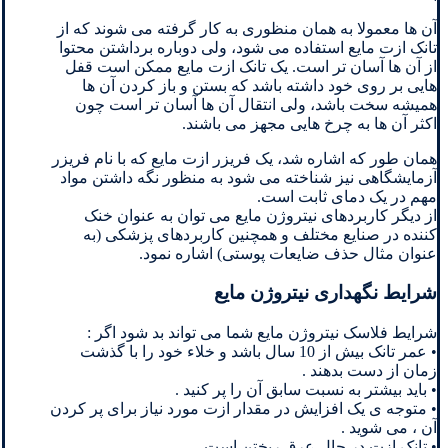
آن ها معمولا به همان منظوری به کار گرفته می شوند که از
تانک ازت مایع استفاده می شود، ولی دوباره برداشتن محتوا
از آن ها آسان تر است. یک تانک ازت مایع ممکن است قفل
هایی بر روی خود داشته باشد که بستن و باز کردن آن ها
همیشه سخت باشد، ولی انتقال آن ها آسان تر است چون
اکثر آن ها به چرخ هایی مجهز می باشند.
همان طور که اشاره شد، یک فریزر ازت مایع که با نام فریزر
آزمایشگاهی نیز شناخته می شود به منظور نگه داشتن مواد
مهم در یک دمای ثابت است.
از دیگر کاربردهای نیتروژن مایع می توان به عنوان خنک
کننده در صنایع مختلف و همچنین کاربردهای پزشکی (به
عنوان مثال حذف ضایعات پوستی) اشاره نمود.
شرایط نگهداری نیتروژن مایع
شرایط فلاسک نیتروژن مایع شما می تواند بد شود اگر :
• عمر تانک بیش از 10 سال باشد و خلاء خود را با گذشت
زمان از دست بدهند .
• باید بیشتر به نسبت سابق آن را پر کنید .
• متوجه ی یک افزایش در مقدار ازت مورد نیاز برای پر کردن
آن ، می شوید .
• تانک ازت در حال عرق ریختن است .