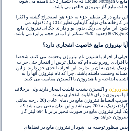
مایع یا Liquid Nitrogen که به اختصار LN2 نامیده می شود،
حالت مایع گاز نیتروژن خالص می باشد.
این مایع در اثر تقطیر جزء به جزء هوا استخراج گشته و اکثرا
در کارخانه های تولید گازهایی نظیر CO2 و O2 تولید می
شود. این مایع بی رنگ، بدون بو و دارای چگالی نیتروژن مایع
807Kg/m3 (حدودا 20% سبکتر از آب در حجم برابر) می باشد.
آیا نیتروژن مایع خاصیت انفجاری دارد؟
خیلی از افراد با شنیدن نام نیتروژن وحشت می کنند، شخصا
با افرادی روبرو شده ام که بدلیل ترس از انفجار حتی جرات
نزدیک شدن به آن را ندارند. این افراد تا حدی حق دارند از این
مساله وحشت داشته باشند، چرا که نام نیتروژن آنها را به
اشتباه انداخته و با هیدروژن یا اکسیژن مقایسه می کنند.
هیدوروژن
و اکسیژن بشدت قابلیت انفجار دارند ولی برخلاف
آنها نیتروژن دارای قابلیت انفجاری نیست.
ضریب انبساط نیتروژن مایع در دمای عادی (20 درجه سانتی
گراد) نزدیک به 700 می باشد و این بدان معنی می باشد که
یک لیتر نیتروژن مایع در صورت تبخیر برابر با 694 لیتر گاز
نیتروژن خواهد بود.
بدین منظور توصیه می شود از نیتروژن مایع در فضاهای