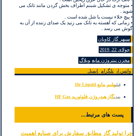
• متوجه ی تشکیل شبنم اطراف بخش گردن مانند تانک می
شوید .
• پیچ خلاء نیست یا شل شده است .
• زمانی که آهسته به تانک می زنید یک صدای زننده از آن به
گوش می رسد .
سپهر گاز کاویان
جولای 22, 2019
مخزن نیتروژن مایع
وبلاگ
واتس اپ
تلگرام
ایمیل
هلیم مایع He Liquid
قبلی
گاز هیدروژن فلوئورید HF Gas
بعدی
پست های مرتبط...
چرا تولید گاز مطابق سفارش برای صنایع اهمیت