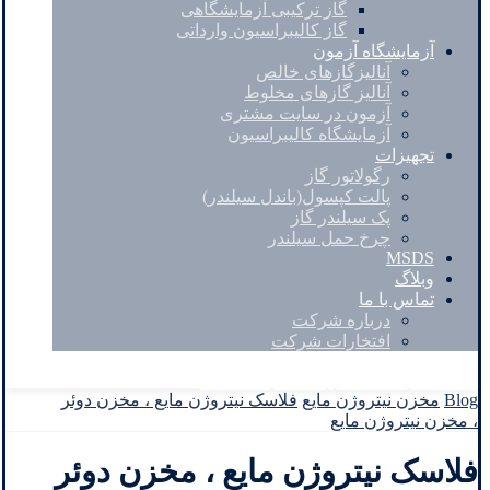
گاز ترکیبی آزمایشگاهی
گاز کالیبراسیون وارداتی
آزمایشگاه آزمون
آنالیزگازهای خالص
آنالیز گازهای مخلوط
آزمون در سایت مشتری
آزمایشگاه کالیبراسیون
تجهیزات
رگولاتور گاز
پالت کپسول(باندل سیلندر)
پک سیلندر گاز
چرخ حمل سیلندر
MSDS
وبلاگ
تماس با ما
درباره شرکت
افتخارات شرکت
Facebook
Twitter
Instagram
Linkedin
Blog
مخزن نیتروژن مایع
فلاسک نیتروژن مایع ، مخزن دوئر
، مخزن نیتروژن مایع
فلاسک نیتروژن مایع ، مخزن دوئر