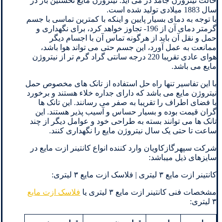
حالت نیتروژن جامد در می آید. نیتروژن مایع نخستین بار در
سال 1883 میلادی تولید شده است.
با توجه به دمای بسیار پایین و اینکه با کمترین تماسی با جسم
گرمتر دمای آن از 196- تجاوز خواهد کرد، برای نگهداری و
حمل و نقل آن باید از هرگونه تماس آن با اجسام دیگر
ممانعت به عمل آورد، این جسم حتی می تواند هوا باشد،
هوای عادی تقریبا 220 درجه سانتی گراد گرم تر از نیتروژن
مایع می باشد.
با این تفاسیر تنها راه حل استفاده از تانک های مخصوص حمل
نیتروژن مایع می باشد که دارای جداره خلاء هستند و برخورد
با فضای اطراف را تقریبا به صفر می رسانند. این تانک ها
گران قیمت بوده و بسیار حساس و آسیب پذیر هستند. این
تانک ها می توانند بسته به طراحی خود و عوامل دیگر از چند
ساعت تا حتی یک سال نیتروژن مایع را نگهداری کنند.
شرکت سپهرگازکاویان وارد کننده انواع کانتینر ازت مایع در
سایزهای ذیل میباشد:
کانتینر ازت مایع ۳ لیتری | فلاسک ازت مایع ۳ لیتری:
مشخصات فنی کانتینر ازت مایع ۳ لیتری یا
فلاسک ازت مایع
۳ لیتری: