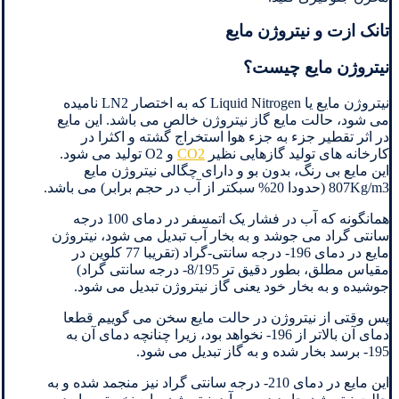
تانک ازت و نیتروژن مایع
نیتروژن مایع چیست؟
نیتروژن مایع یا Liquid Nitrogen که به اختصار LN2 نامیده
می شود، حالت مایع گاز نیتروژن خالص می باشد. این مایع
در اثر تقطیر جزء به جزء هوا استخراج گشته و اکثرا در
کارخانه های تولید گازهایی نظیر
CO2
و O2 تولید می شود.
این مایع بی رنگ، بدون بو و دارای چگالی نیتروژن مایع
807Kg/m3 (حدودا 20% سبکتر از آب در حجم برابر) می باشد.
همانگونه که آب در فشار یک اتمسفر در دمای 100 درجه
سانتی گراد می جوشد و به بخار آب تبدیل می شود، نیتروژن
مایع در دمای 196- درجه سانتی-گراد (تقریبا 77 کلوین در
مقیاس مطلق، بطور دقیق تر 8/195- درجه سانتی گراد)
جوشیده و به بخار خود یعنی گاز نیتروژن تبدیل می شود.
پس وقتی از نیتروژن در حالت مایع سخن می گوییم قطعا
دمای آن بالاتر از 196- نخواهد بود، زیرا چنانچه دمای آن به
195- برسد بخار شده و به گاز تبدیل می شود.
این مایع در دمای 210- درجه سانتی گراد نیز منجمد شده و به