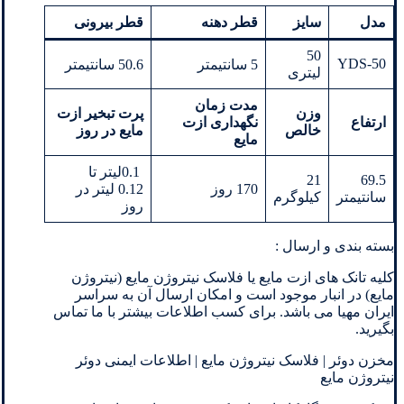
مدل
سایز
قطر دهنه
قطر بیرونی
50
YDS-50
5 سانتیمتر
50.6 سانتیمتر
لیتری
مدت زمان
وزن
پرت تبخیر ازت
ارتفاع
نگهداری
ازت
خالص
مایع در روز
مایع
0.1لیتر تا
21
69.5
170 روز
0.12 لیتر در
سانتیمتر
کیلوگرم
روز
بسته بندی و ارسال :
کلیه تانک های ازت مایع یا فلاسک نیتروژن مایع (نیتروژن
مایع) در انبار موجود است و امکان ارسال آن به سراسر
ایران مهیا می باشد. برای کسب اطلاعات بیشتر با ما تماس
بگیرید.
مخزن دوئر | فلاسک نیتروژن مایع | اطلاعات ایمنی دوئر
نیتروژن مایع