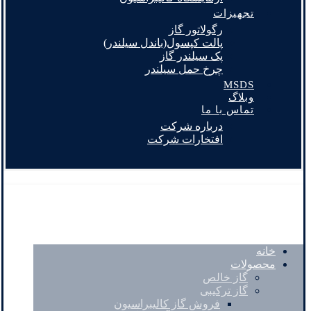
تجهیزات
رگولاتور گاز
پالت کپسول(باندل سیلندر)
پک سیلندر گاز
چرخ حمل سیلندر
MSDS
وبلاگ
تماس با ما
درباره شرکت
افتخارات شرکت
خانه
محصولات
گاز خالص
گاز ترکیبی
فروش گاز کالیبراسیون