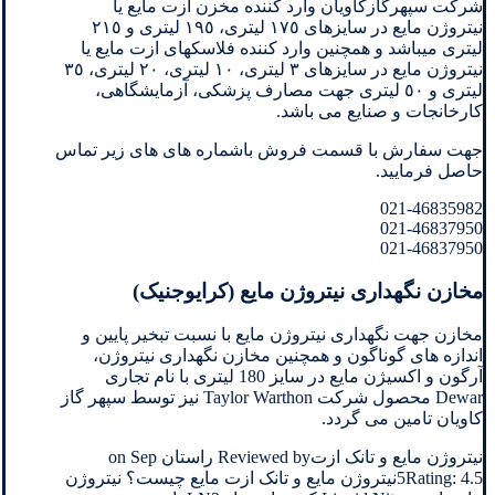
شرکت سپهرگازکاویان وارد کننده مخزن ازت مایع یا
نیتروژن مایع در سایزهای ١٧٥ لیتری، ١٩٥ لیتری و ٢١٥
لیتری میباشد و همچنین وارد کننده فلاسکهای ازت مایع یا
نیتروژن مایع در سایزهای ٣ لیتری، ١٠ لیتری، ٢٠ لیتری، ٣٥
لیتری و ٥٠ لیتری جهت مصارف پزشکی، آزمایشگاهی،
کارخانجات و صنایع می باشد.
جهت سفارش با قسمت فروش باشماره های های زیر تماس
حاصل فرمایید.
021-46835982
021-46837950
021-46837950
مخازن نگهداری نیتروژن مایع (کرایوجنیک)
مخازن جهت نگهداری نیتروژن مایع با نسبت تبخیر پایین و
اندازه های گوناگون و همچنین مخازن نگهداری نیتروژن،
آرگون و اکسیژن مایع در سایز 180 لیتری با نام تجاری
Dewar محصول شرکت Taylor Warthon نیز توسط سپهر گاز
کاویان تامین می گردد.
نیتروژن مایع و تانک ازتReviewed by راستان on Sep
5Rating: 4.5نیتروژن مایع و تانک ازت مایع چیست؟ نیتروژن