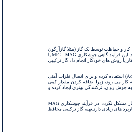
ار و حفاظت توسط یک گاز (مثلا گازآرگون
یا گاز کربنیک) و یا مخلوطی از گازها، احتمالا محتوی یک گاز خنثی ، یا مخلوطی از یک گاز و یک سرباره و بدون کاربرد فشار صورت می گیرد. این فرآیند گاهی جوشکاری MIG ، MAG یا
ار یا روش های خودکار انجام داد.گاز ترکیبی
جوشکاری MAG، همانند فرآیند MIG می باشد، با این تفاوت که در این روش برای حفاظت از جوش و منطقه مجاور، ازگازهای فعال (Active) استفاده کرده و برای اتصال فلزات آهنی
 کار می رود، زیرا اضافه کردن مقدار کمی
جوش روان، ترکنندگی بهتری ایجاد کرده و
البته لازم است که به خاطر این مقدار اکسیژن اضافی، عناصر اکسیژن زدا در الکترود استفاده شود تا فلز جوش از نظر متالورژیکی دچار مشکل نگردد. در فرآیند جوشکاری MAG
وش کاربرد های زیادی دارد.تهیه گاز ترکیبی محافظ