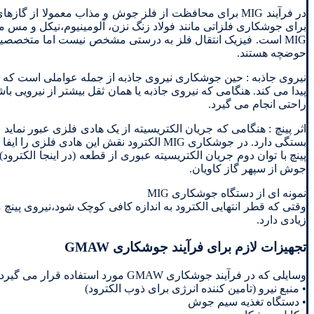
برای جوشکاری فلزاتی مانند فولاد زنگ نزن، آلومینیوم،نیکل و مس 
حوضچه هستند.
نیروی جاذبه : حین جوشکاری نیروی جاذبه از جمله عواملی است که
پیدا می کند. هنگامی که نیروی جاذبه یا همان ثقل بیشتر از نیروی
راحتی انجام می گیرد.
اثر پینچ : هنگامی که جریان الکتریسیته از یک هادی فلزی عبور نم
بستگی دارد. در جوشکاری MIG الکترود نقش ا
پینچ با توان دوم جریان الکتریسیته عبوری از قطعه (در اینجا الکترود
جوش از سپهر گاز کاویان.
نمونه ای از دستگاه جوشکاری MIG
وقتی که قطر انتهایی الکترود به اندازه کافی کوچک شود،نیروی 
زیادی دارد.
تجهیزات لازم برای فرآیند جوشکاری GMAW
وسایلی که در فرآیند جوشکاری GMAW مورد استفاده قرار می گیرد عبارتند از :
• منبع نیرو (تامین کننده انرژی برای ذوب الکترود)
• دستگاه تغذیه سیم جوش