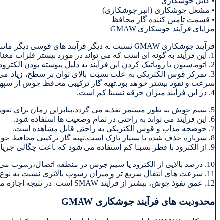
• کابل جوشکاری
• مشعل جوشکاری (انبر جوشکاری)
• قسمت تامین کننده گاز محافظ
مزایای فرآیند جوشکاری GMAW
فرآیند جوشکاری GMAW نسبت به دیگر فرآیند های قوسی دیگر مانند SMAW مزایای زیادی دارد که به شرح زیر می باشد :
1. این فرآیند به گونه ای است که می تواند در مورد بیشتر فلزات مغناطیسی به کار رود.
2. اتوماسیون یا روباتیک کردن این فرآیند به دلیل پیوسته بودن الکترود و به علت طول قوس ثابت، آسان می باشد.
3. تمرکز قوس الکتریکی به علت نسبت بالای توان بر سطح، زیاد می
سرعت و نفوذ بیشتر خواهد بود.تهیه گاز ترکیبی محافظ جوش از سپهر 
4. در این فرآیند میزان جرقه نسبتا کم است.
5. سیم جوش به طور مستمر تغذیه می گردد،بنابراین زمان برای تعویض الکترود صرف نمی شود.
6. این فرآیند می تواند به راحتی در تمام وضعیت ها استفاده شود.
7. حوضچه مذاب و قوس الکتریکی به راحتی قابل مشاهده است.
8. سرباره حذف شده یا بسیار نازک است.تهیه گاز ترکیبی محافظ جوش از سپهر گاز کاویان.
9. از الکترود با قطر نسبتا کم استفاده می شود که باعث چگالی جریان بالاتری می گردد.
10. درصد بالایی از الکترود یا سیم جوش در منطقه اتصال،رسوب می کند.
11. سرعت های انتقال سریع تر و میزان رسوب بالاتری نسبت به نوع جوشکاری دستی TIG دارد.
12. عمق نفوذ جوش، بیشتر از فرآیند SMAW است، در نتیجه اجازه می دهد که جوش کوچکتر با استحکام مورد نظر به وجود آید.
محدودیت های فرآیند جوشکاری GMAW