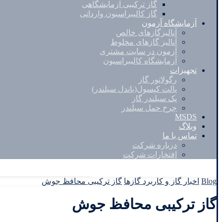
گاز ترکیبی آزمایشگاهی
گاز کالیبراسیون وارداتی
آزمایشگاه آزمون
آنالیزگازهای خالص
آنالیز گازهای مخلوط
آزمون در سایت مشتری
آزمایشگاه کالیبراسیون
تجهیزات
رگولاتور گاز
پالت کپسول(باندل سیلندر)
پک سیلندر گاز
چرخ حمل سیلندر
MSDS
وبلاگ
تماس با ما
درباره شرکت
افتخارات شرکت
Facebook
Twitter
Instagram
Linkedin
Blog
اخبار گاز و کاربرد گازها
گاز ترکیبی محافظ جوش
گاز ترکیبی محافظ جوش