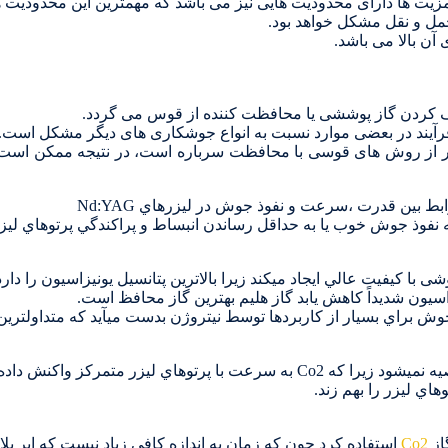
 از روش های قوسی با محافظت سرباره است، در نتیجه ممکن است 
فوذ جوش خوب يا به حداقل رساندن انبساط و پراكندگي پرتوهاي ليزر ت
ن گاز محافظ در جوشكاري ليزري Co2 است كه جوشی با كيفيت عالي ايجاد ميكند زيرا بالاترين پتانسيل
يون شديداً كاهش يابد گاز هليم بهترين گاز محافظ است.
فيت قابل قبول جوش براي بسيار از كاربردها توسط نيتروژن بدست ميآيد كه متد
هاي ليزر را بهم زند.
از
Co2
استفاده كرد چون كه زمان به اندازه كافي زياد نيست كه ابر پل