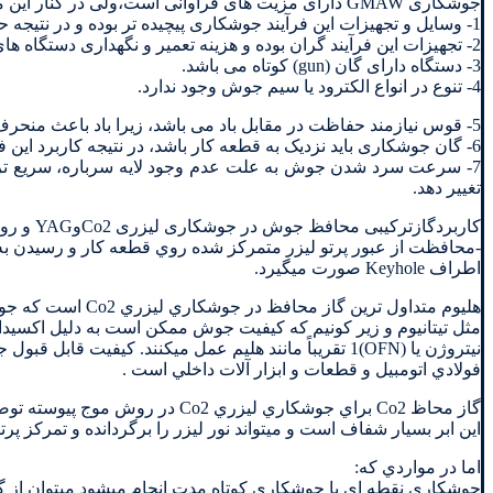
جوشکاری GMAW دارای مزیت های فراوانی است،ولی در کنار این مزیت ها دارای محدودیت هایی نیز می باشد که مهمترین این محدودیت ها عبارتند از :
1- وسایل و تجهیزات این فرآیند جوشکاری پیچیده تر بوده و در نتیجه حمل و نقل مشکل خواهد بود.
2- تجهیزات این فرآیند گران بوده و هزینه تعمیر و نگهداری دستگاه های آن بالا می باشد.
3- دستگاه دارای گان (gun) کوتاه می باشد.
4- تنوع در انواع الکترود یا سیم جوش وجود ندارد.
5- قوس نیازمند حفاظت در مقابل باد می باشد، زیرا باد باعث منحرف کردن گاز پوششی یا محافظت کننده از قوس می گردد.
6- گان جوشکاری باید نزدیک به قطعه کار باشد، در نتیجه کاربرد این فرآیند در بعضی موارد نسبت به انواع جوشکاری های دیگر مشکل است.
7- سرعت سرد شدن جوش به علت عدم وجود لایه سرباره، سریع تر
تغییر دهد.
کاربردگازترکیبی محافظ جوش در جوشکاری لیزری Co2وYAG و روابط بين قدرت ،سرعت و نفوذ جوش در ليزرهاي Nd:YAG
-محافظت از عبور پرتو ليزر متمركز شده روي قطعه كار و رسيدن به ن
اطراف Keyhole صورت ميگيرد.
هليوم متداول تري
مثل تيتانيوم و زير كونيم كه كيفيت جوش ممكن است به دليل اكسيداس
نيتروژن يا (OFN)1 تقريباً مانند هليم عمل ميکنند. كي
فولادي اتومبيل و قطعات و ابزار آلات داخلي است .
گاز محاظ Co2 براي جوشكاري ليزري Co2 در روش موج پيوسته توصيه نميشود زيرا كه Co2 به سرعت با پرتوهاي ليزر متمركز واكنش داده و يك ابر پلاسما تشكيل ميدهد.
اين ابر بسيار شفاف است و ميتواند نور ليزر را برگردانده و تمركز پرتو
اما در مواردي که:
جوشكاري نقطه اي يا جوشكاري كوتاه مدت انجام ميشود ميتوان از گ