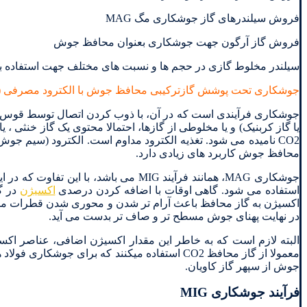
فروش سیلندرهای گاز جوشکاری مگ MAG
فروش گاز آرگون جهت جوشکاری بعنوان محافظ جوش
سیلندر مخلوط گازی در حجم ها و نسبت های مختلف جهت استفاده 
جوشکاری تحت پوشش گازترکیبی محافظ جوش با الکترود مصرفی (Gas Metal Arc Welding: GMAW) :
جوشکاری فرآیندی است که در آن، با ذوب کردن اتصال توسط قوس ا
CO2 نامیده می شود. تغذیه الکترود مداوم است. الکترود (سیم جو
محافظ جوش کاربرد های زیادی دارد.
استفاده می شود. گاهی اوقات با اضافه کردن درصدی
اکسیژن
در گ
اکسیژن به گاز محافظ باعث آرام تر شدن و محوری شدن قطرات مذا
در نهایت پهنای جوش مسطح تر و صاف تر بدست می آید.
معمولا از گاز محافظ CO2 استفاده میکنند که بر
جوش از سپهر گاز کاویان.
فرآیند جوشکاری MIG