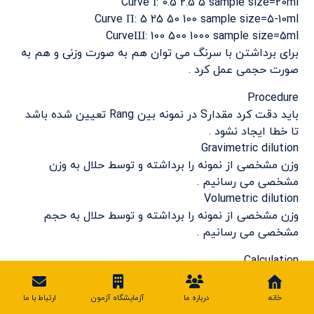
Curve Ι: 0.5 2.5 5 sample size=20ml
Curve Π: 5 25 50 100 sample size=5-10ml
CurveШ: 100 500 1000 sample size=5ml
برای برداشتن با سرنگ می توان هم به صورت وزنی و هم به
صورت حجمی عمل کرد .
Procedure
باید دقت کرد مقدارS در نمونه بین Rang تعیین شده باشد
تا خطا ایجاد نشود .
Gravimetric dilution
وزن مشخصی از نمونه را برداشته و توسط حلال به وزن
مشخصی می رسانیم .
Volumetric dilution
وزن مشخصی از نمونه را برداشته و توسط حلال به حجم
مشخصی می رسانیم .
Calculation
با استفاده از منحنی استاندارد اگر blank connection داشته
باشیم
خانه
درباره ما
آزمایشگاه آزمون
ارتباط با ما
Sulfur mg/kg = (A-B)/S.M.Kg or (A-B)/S.V.Kv