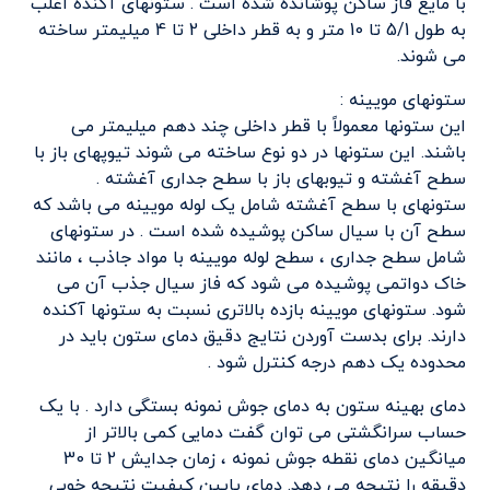
با مایع فاز ساکن پوشانده شده است . ستونهای آکنده اغلب
به طول 5/1 تا 10 متر و به قطر داخلی 2 تا 4 میلیمتر ساخته
می شوند.
ستونهای مویینه :
این ستونها معمولاً با قطر داخلی چند دهم میلیمتر می
باشند. این ستونها در دو نوع ساخته می شوند تیوپهای باز با
سطح آغشته و تیوبهای باز با سطح جداری آغشته .
ستونهای با سطح آغشته شامل یک لوله مویینه می باشد که
سطح آن با سیال ساکن پوشیده شده است . در ستونهای
شامل سطح جداری ، سطح لوله مویینه با مواد جاذب ، مانند
خاک دواتمی پوشیده می شود که فاز سیال جذب آن می
شود. ستونهای مویینه بازده بالاتری نسبت به ستونها آکنده
دارند. برای بدست آوردن نتایج دقیق دمای ستون باید در
محدوده یک دهم درجه کنترل شود .
دمای بهینه ستون به دمای جوش نمونه بستگی دارد . با یک
حساب سرانگشتی می توان گفت دمایی کمی بالاتر از
میانگین دمای نقطه جوش نمونه ، زمان جدایش 2 تا 30
دقیقه را نتیجه می دهد. دمای پایین کیفیت نتیجه خوبی