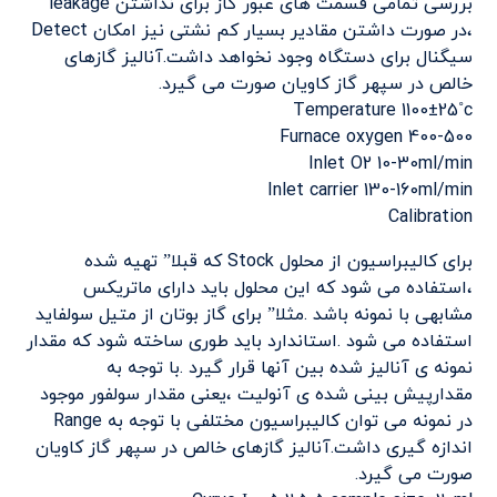
بررسی تمامی قسمت های عبور گاز برای نداشتن leakage
،در صورت داشتن مقادیر بسیار کم نشتی نیز امکان Detect
سیگنال برای دستگاه وجود نخواهد داشت.آنالیز گازهای
خالص در سپهر گاز کاویان صورت می گیرد.
Temperature 1100±25˚c
Furnace oxygen 400-500
Inlet O2 10-30ml/min
Inlet carrier 130-160ml/min
Calibration
برای کالیبراسیون از محلول Stock که قبلا” تهیه شده
،استفاده می شود که این محلول باید دارای ماتریکس
مشابهی با نمونه باشد .مثلا” برای گاز بوتان از متیل سولفاید
استفاده می شود .استاندارد باید طوری ساخته شود که مقدار
نمونه ی آنالیز شده بین آنها قرار گیرد .با توجه به
مقدارپیش بینی شده ی آنولیت ،یعنی مقدار سولفور موجود
در نمونه می توان کالیبراسیون مختلفی با توجه به Range
اندازه گیری داشت.آنالیز گازهای خالص در سپهر گاز کاویان
صورت می گیرد.