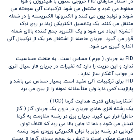
در آشکار سازهای FID خروجی ستون با هیدروژن و هوا
مخلوط می شود و مشتعل می شود. ترکیبات آلی سوخته می
شوند و تولید یون می کنند و الکترونها الکتریسته را در شعله
منتقل می کنند. یک پتانسیل الکتریکی زیاد بر روی نوک
آتشزنه ایجاد می شود و یک الکترود جمع کننده بالای شعله
قرار می گیرد . جریان حاصله از اشتغال هر یک از ترکیبال آلی
اندازه گیری می شود.
FID به جریان ( جرم ) حساس است . به غلظت حساسیت
ندارد و این مزیت را دارد که تغیرات در جریان فاز سیال اثری
در جواب آشکار ساز ندارد .
FID برای ترکیبات آلی مفید است. بسیار حساس می باشد و
پارازیت کمی دارد ولی متأسفانه نمونه را از بین می برد .
آشکارسازهای قدرت هدایت گرما (TCD) :
یک رشته فلزی هادی جریان در درون یک جریان گاز ( گاز
حامل) قرار می گیرد. جریان برق در رشته مقاومت به گرما
تبدیل می شود و دما تا جایی بالا می رود که اتلاف توان
گرمایی در رشته برابر با توان الکتریکی ورودی شود. رشته
مقاومت ممکن است با تابش به سطح سردتر گرما از دست