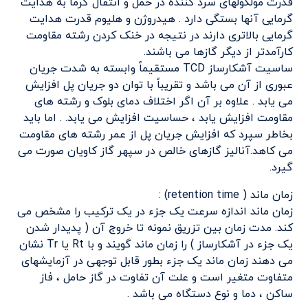
قدرت مولکولهای سرد کننده در حمل و انتقال گرما به هدایت
گرمایی آنها بستگی دارد . هیدروژن و هلیوم قدرت هدایت
گرمایی بالاتری دارند در نتیجه در خنک کردن رشته مقاومت
کارآمدتر از دیگر گازها می باشند.
ساسیت آشکارساز TCD مستقیماً وابسته به شدت جریان
عبوری از آن می باشد و تقریباً با توان دو جریان پل افزایش
می یابد . علاوه بر آن اگر اختلاف دمای بلوک و رشته های
مقاومت افزایش یابد ، حساسیت افزایش می یابد. . اما باید
بخاطر سپرد که افزایش جریان پل از عمر رشته های مقاومت
می کاهد.آنالیز گازهای خالص در سپهر گاز کاویان صورت می
گیرد.
زمان ماند ( retention time) :
زمان ماند اندازه سرعت یک جزء در یک ترکیب را مشخص می
کند. مدت زمان بین تزریق نمونه تا خروج آن ( پدیدار شدن
یک جزء در آشکارساز ) را زمان ماند گویند و با Rt یا Tr نشان
می دهند زمان ماند یک جزء بطور قابل توجهی در آزمایشهای
متفاوت متغیر است و علت آن تفاوت در گاز حامل ، فاز
ساکن ، دما و نوع دستگاه می باشد .