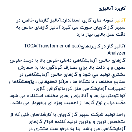
کاربرد آنالیزی
آنالیز
نمونه های گازی استاندارد.آنالیز گازهای خالص در
سپهر گاز کاویان صورت می گیرد.آنالیز گازهای خالص به
دقت عمل بالایی نیاز دارد.
آنالیز گاز در کاربردهای(TOGA(Transformer oil gas
Analyzer
گازهای خالص آزمایشگاهی داخلی خلوص بالا با درصد خلوص
معين و با دقت بالا براي مصارف گوناگون بنا به سفارش
مشتري توليد مي شود و گازهای خالص آزمایشگاهی در
صنایع مختلف ، دانشگاه ها ، مراکز تحقیقاتی ، پژوهشگاها و
تجهیزات آزمایشگاهی مثل کروماتوگرافی گازی،
کوانتومتر،لیزرها و آنالایزص رهای مختلف استفاده می شود.
دقت دراين نوع گازها از اهميت ويژه اي برخوردار می باشد .
واحد تولید شرکت سپهر گاز کاویان با کارشناسان فنی که از
متخصص ترین و برترین تولید کننده انواع گازهای
آزمایشگاهی می باشد .بنا به درخواست مشتری در