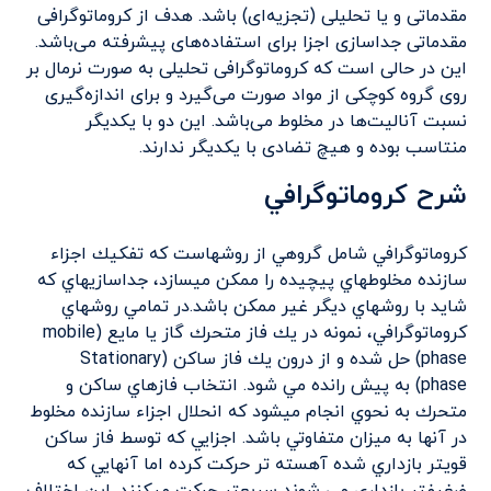
مقدماتی و یا تحلیلی (تجزیه‌ای) باشد. هدف از کروماتوگرافی
مقدماتی جداسازی اجزا برای استفاده‌های پیشرفته می‌باشد.
این در حالی است که کروماتوگرافی تحلیلی به صورت نرمال بر
روی گروه کوچکی از مواد صورت می‌گیرد و برای اندازه‌گیری
نسبت آنالیت‌ها در مخلوط می‌باشد. این دو با یکدیگر
منتاسب بوده و هیچ تضادی با یکدیگر ندارند.
شرح كروماتوگرافي
كروماتوگرافي شامل گروهي از روشهاست كه تفكيك اجزاء
سازنده مخلوطهاي پيچيده را ممكن ميسازد، جداسازيهاي كه
شايد با روشهاي ديگر غير ممكن باشد.در تمامي روشهاي
كروماتوگرافي، نمونه در يك فاز متحرك گاز يا مايع (mobile
phase) حل شده و از درون يك فاز ساكن (Stationary
phase) به پيش رانده مي شود. انتخاب فازهاي ساكن و
متحرك به نحوي انجام ميشود كه انحلال اجزاء سازنده مخلوط
در آنها به ميزان متفاوتي باشد. اجزايي كه توسط فاز ساكن
قويتر بازداري شده آهسته تر حركت كرده اما آنهايي كه