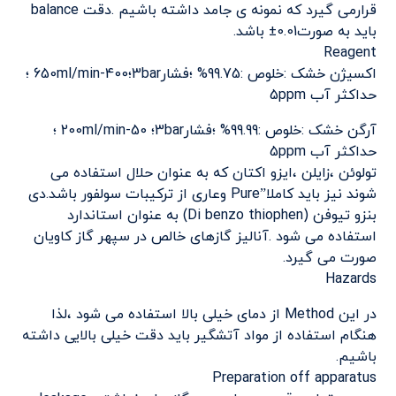
قرارمی گیرد که نمونه ی جامد داشته باشیم .دقت balance
باید به صورت0.01± باشد.
Reagent
اکسیژن خشک :خلوص :99.75% ؛فشار3bar؛400-650ml/min ؛
حداکثر آب 5ppm
آرگن خشک :خلوص :99.99% ؛فشار3bar؛ 50-200ml/min ؛
حداکثر آب 5ppm
تولوئن ،زایلن ،ایزو اکتان که به عنوان حلال استفاده می
شوند نیز باید کاملا”Pure وعاری از ترکیبات سولفور باشد.دی
بنزو تیوفن (Di benzo thiophen) به عنوان استاندارد
استفاده می شود .آنالیز گازهای خالص در سپهر گاز کاویان
صورت می گیرد.
Hazards
در این Method از دمای خیلی بالا استفاده می شود ،لذا
هنگام استفاده از مواد آتشگیر باید دقت خیلی بالایی داشته
باشیم.
Preparation off apparatus