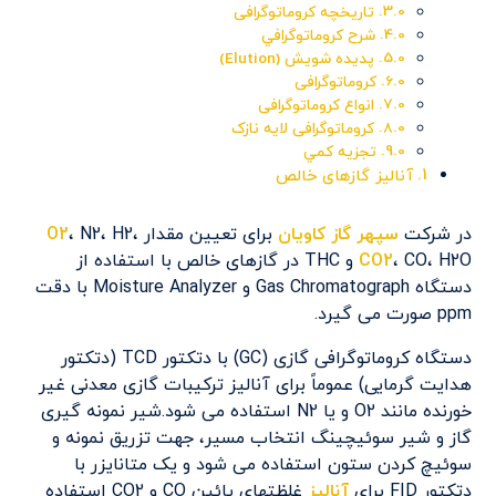
تاريخچه کروماتوگرافی
شرح كروماتوگرافي
پدیده شویش (Elution)
کروماتوگرافی
انواع کروماتوگرافی
کروماتوگرافی لایه نازک
تجزيه كمي
آنالیز گازهای خالص
در شرکت
سپهر گاز کاویان
برای تعیین مقدار
، N2، H2،
O2
CO2
، CO، H2O و THC در گازهای خالص با استفاده از
دستگاه Gas Chromatograph و Moisture Analyzer با دقت
ppm صورت می گیرد.
دستگاه کروماتوگرافی گازی (GC) با دتکتور TCD (دتکتور
هدایت گرمایی) عموماً برای آنالیز ترکیبات گازی معدنی غیر
خورنده مانند O2 و یا N2 استفاده می شود.شیر نمونه گیری
گاز و شیر سوئیچینگ انتخاب مسیر، جهت تزریق نمونه و
سوئیچ کردن ستون استفاده می شود و یک متانایزر با
دتکتور FID برای
آنالیز
غلظتهای پائین CO و CO2 استفاده