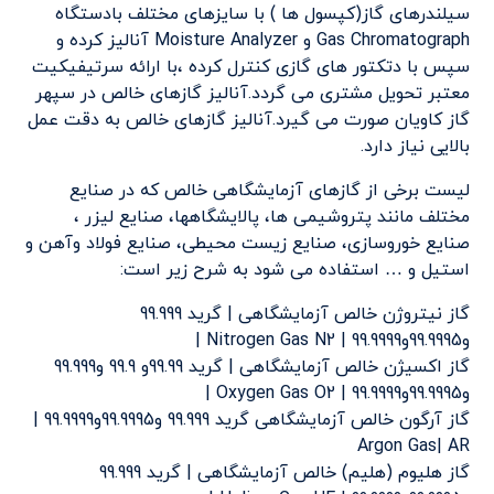
سیلندرهای گاز(کپسول ها ) با سایزهای مختلف بادستگاه
Gas Chromatograph و Moisture Analyzer آنالیز کرده و
سپس با دتکتور های گازی کنترل کرده ،با ارائه سرتیفیکیت
معتبر تحویل مشتری می گردد.آنالیز گازهای خالص در سپهر
گاز کاویان صورت می گیرد.آنالیز گازهای خالص به دقت عمل
بالایی نیاز دارد.
لیست برخی از گازهای آزمایشگاهی خالص که در صنایع
مختلف مانند پتروشیمی ها، پالایشگاهها، صنایع لیزر ،
صنایع خوروسازی، صنایع زیست محیطی، صنایع فولاد وآهن و
استیل و … استفاده می شود به شرح زیر است:
گاز نیتروژن خالص آزمایشگاهی | گرید 99.999
و99.9995و99.9999 | Nitrogen Gas N2 |
گاز اکسیژن خالص آزمایشگاهی | گرید 99.99و 99.9 و99.999
و99.9995و99.9999 | Oxygen Gas O2 |
گاز آرگون خالص آزمایشگاهی گرید 99.999 و99.9995و99.9999 |
Argon Gas| AR
گاز هلیوم (هلیم) خالص آزمایشگاهی | گرید 99.999