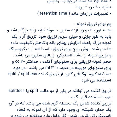
• نقاط اوج نادرست در جواب آزمایش
• خراب شدن شیرها
• تغییرات در زمان ماند ( retention time )
پورتهای تزریق نمونه :
به منظور بالا بردن بازده ستون ، نمونه نباید زیاد بزرگ باشد و
باید به طور جزئی و خیلی سریع تزریق شود. تزریق آرام یک
نمونه بزرگ باعث افزایش پهنای باند و کاهش کیفیت داده
ها می شود. روش رایج برای تزریق ، استفاده از میکروسرنگ
و تزریق نمونه از غشاء لاستیکی از بالای ستون می باشد .
حجم نمونه تزریقی برای ستونهای آکنده ، حداکثر cc 20 و
برای ستونهای مویینه در حدود ml 3 10 می باشد . در مورد
دستگاه کروماتوگرافی گازی از تزریق کننده split / splitless
استفاده می شود.
تزریق کننده می توانند در یکی از دو حالت split یا splitless
مورد استفاده قرار بگیرد .
تزریق کننده شامل یک محفظه گرم شده می باشد که در آن
یک جداره شیشه ای وجود دارد که از آن نمونه به غشاء
لاستیکی تزریق می شود . گاز حامل وارد محفظه می شود و