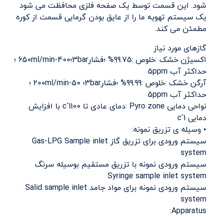
شود. این قسمت توسط یک صفحه فلزی محافظت می شود
یک سیستم تهویه ما را از عایق بودن گرمایی قسمت از کوره
مطمئن می کند.
گازهای مورد نیاز
اکسیژن خشک :خلوص :99.75% ؛فشار3bar؛400-650ml/min ؛
حداکثر آب 5ppm
آرگن خشک :خلوص :99.99% ؛فشار3bar؛ 50-200ml/min ؛
حداکثر آب 5ppm
نواحی دمایی Pyro zone :دمای عادی تا 1100˚c با افزایش
دمایی 1˚c
• وسیله ی تزریق نمونه:
سیستم ورودی برای تزریق گاز Gas-LPG Sample inlet
system
سیستم ورودی نمونه با تزریق مستقیم بوسیله سرنگ
Syringe sample inlet system
سیستم ورودی نمونه برای مواد جامد Salid sample inlet
system
Apparatus: