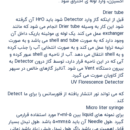
اکسیژن، وارد لوله ی احتراق شود .
Drier tube
قبل از اینکه گاز وارد Detector شود باید H2O آن گرفته
شود این کار به وسیله Drier tube انجام می شود که مانند
exchanger عمل می کند .یک لوله ی موئینه باریک داخل آن
وجود دارد که به صورت shell and tube می باشد و به صورت
نیمه تراوا عمل می کند و به صورت انتخابی آب را جذب کرده
و به shell انتقال می دهد .آب از ناحیه ی shell عبور کرده و
آبی که در این ناحیه قرار دارد، توسط گاز درون Detector به
بیرون دستگاه Vent می شود .آنالیز گازهای خالص در سپهر
گاز کاویان صورت می گیرد.
UV Florescence Detector
که می تواند نور انتشار یافته از فلورسانس را برای ما Detect
کند .
Micro liter syringe
برای نمونه های liquid بین 5-20ml مورد استفاده قرارمی
گیرد .طول Needle آن باید 50mm±5 باشد .طول نیدل بسیار
قابل اهمیت می باشد ،اگر طول نیدل خیلی زیاد باشد زمانی