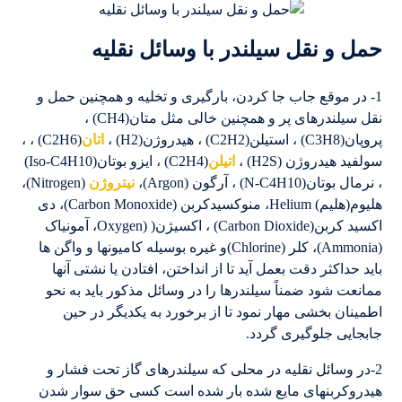
حمل و نقل سیلندر با وسائل نقلیه
1- در موقع جاب جا کردن، بارگیری و تخلیه و همچنین حمل و
نقل سیلندرهای پر و همچنین خالی مثل متان(CH4) ،
پروپان(C3H8) ، استیلن(C2H2) ، هیدروژن(H2) ،
اتان
(C2H6) ، ،
سولفید هیدروژن (H2S) ،
اتیلن
(C2H4) ، ایزو بوتان(Iso-C4H10)
، نرمال بوتان(N-C4H10) ، آرگون (Argon)،
نیتروژن
(Nitrogen)،
هلیوم(هلیم) Helium، منوکسیدکربن (Carbon Monoxide)، دی
اکسید کربن(Carbon Dioxide) ، اکسیژن( (Oxygen، آمونیاک
(Ammonia)، کلر (Chlorine)و غیره بوسیله کامیونها و واگن ها
باید حداکثر دقت بعمل آید تا از انداختن، افتادن یا نشتی آنها
ممانعت شود ضمناً سیلندرها را در وسائل مذکور باید به نحو
اطمینان بخشی مهار نمود تا از برخورد به یکدیگر در حین
جابجایی جلوگیری گردد.
2-در وسائل نقلیه در محلی که سیلندرهای گاز تحت فشار و
هیدروکربنهای مایع شده بار شده است کسی حق سوار شدن