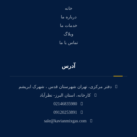
خانه
درباره ما
خدمات ما
وبلاگ
تماس با ما
آدرس
دفتر مرکزی، تهران شهرستان قدس ، شهرک ابریشم
کارخانه، استان البرز- نظرآباد
02146835980
09120253891
sale@kavianmixgas.com