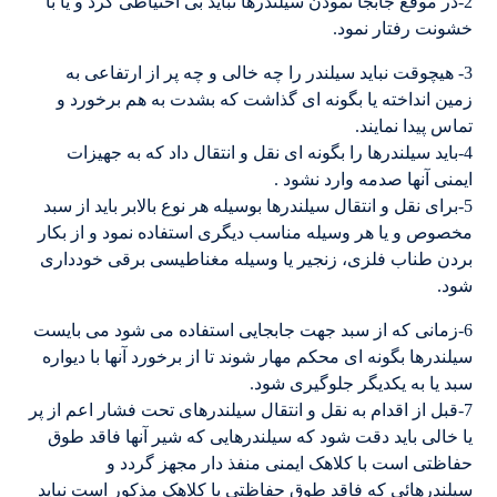
2-در موقع جابجا نمودن سیلندرها نباید بی احتیاطی کرد و یا با
خشونت رفتار نمود.
3- هیچوقت نباید سیلندر را چه خالی و چه پر از ارتفاعی به
زمین انداخته یا بگونه ای گذاشت که بشدت به هم برخورد و
تماس پیدا نمایند.
4-باید سیلندرها را بگونه ای نقل و انتقال داد که به جهیزات
ایمنی آنها صدمه وارد نشود .
5-برای نقل و انتقال سیلندرها بوسیله هر نوع بالابر باید از سبد
مخصوص و یا هر وسیله مناسب دیگری استفاده نمود و از بکار
بردن طناب فلزی، زنجیر یا وسیله مغناطیسی برقی خودداری
شود.
6-زمانی که از سبد جهت جابجایی استفاده می شود می بایست
سیلندرها بگونه ای محکم مهار شوند تا از برخورد آنها با دیواره
سبد یا به یکدیگر جلوگیری شود.
7-قبل از اقدام به نقل و انتقال سیلندرهای تحت فشار اعم از پر
یا خالی باید دقت شود که سیلندرهایی که شیر آنها فاقد طوق
حفاظتی است با کلاهک ایمنی منفذ دار مجهز گردد و
سیلندرهائی که فاقد طوق حفاظتی یا کلاهک مذکور است نباید