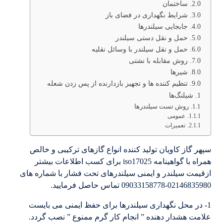
ساختمان
شرایط نگهداری در فضای باز
جابجایی سیلندرها
حمل و نقل دستی سیلندر
حمل و نقل سیلندر با وسائل نقلیه
روش مقابله با نشتی
شیرها
تنظیم کننده ها و تجهیز بازدارنده از پس زدن شعله
شیلنگ‌ها
روش تست سیلندرها
عمومی
تعمیرات
سپهر گاز کاویان تولید کننده انواع گازهای ترکیبی و خالص
همراه با گواهینامه iso17025 برای کسب اطلاعات بیشتر
ازقیمت سیلندر و ایمنی سیلندرهای تحت فشار با شماره های
02146835980-09033158778 تماس حاصل فرمایید.
1- در محل نگهداری سیلندرها برای حفظ ایمنی می بایست
علامت هشدار دهنده ” انجام کار گرم ممنوع ” نصب گردد.