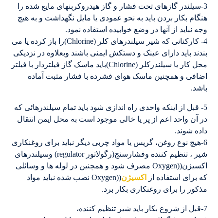
3-سیلندر گازهای تحت فشار و گاز هیدروکربنهای مایع شده را
هنگام بکار بردن باید به نحو عمودی یا مایل نگهداشت و به هیچ
وجه نباید از آنها در وضع خوابیده استفاده نمود.
4- کارکنانی که شیر سیلندرهای کلر (Chlorine)را باز کرده یا می
بندند باید دارای عینک و دستکش ایمنی باشند وبعلاوه در نزدیکی
محل کار یا سیلندرکلر (Chlorine)باید ماسک گاز فیلتردار با فیلتر
اضافی و همچنین ماسک هوای فشرده با فشار مثبت آماده
باشد.
5- قبل از اینکه واحدی راه اندازی شود باید تمام سیلندرهائی که
در آن واحد اعم از پر یا خالی موجود است به محل ایمن انتقال
داده شوند.
6-هیچ نوع روغن، گریس یا مواد چربی دیگر نباید برای روغنکاری
شیر ، تنظیم کننده وفشارسنج(رگولاتور regulator) وسیلندرهای
اکسیژن((Oxygen مصرف شود و همچنین در لوله ها و وسائلی
که برای استفاده از
اکسیژن
((Oxygen نصب شده نباید مواد
مذکور را برای روغنکاری بکار برد.
7-قبل از شروع بکار باید شیر تنظیم کننده،