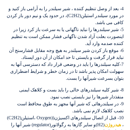
4- بعد از وصل تنظیم کننده ، شیر سیلندر را به آرامی باز کنید و
در مورد سیلندر استیلن(C2H2)، در حدود یک و نیم دور باز کردن
کافی می باشد.
5- شیر سیلندرها را نباید ناگهانی یا به سرعت باز کرد زیرا در
اینصورت بعلت آزاد شدن ناگهانی فشار ممکن است به تنظیم
کننده صدمه وارد آید.
6- موقع باز کردن شیر سیلندر به هیچ وجه مقابل فشارسنج آن
نباید قرار گرفت و بایستی تا حد امکان از آن دور ایستاد.
7-کلیه سیلندرها را باید در وضعی قرار داد که دسترسی آنها به
سهولت امکان پذیر باشد تا در زمان خطر و شرایط اضطراری
بتوان بسرعت شیرآنها را بست.
8- شیر کلیه سیلندرهای خالی را باید بست و کلاهک ایمنی
منفذدار شیرها را نیز بایستی نصب نمود.
9- در سیلندرهائی که شیر آنها مجهز به طوق محافظ است
نصب کلاهک لازم نمی باشد.
10- قبل از اتصال سیلندرهای اکسیژن((Oxygen ،استیلن(C2H2)
،
هیدروژن
(H2)و سایر گازها به رگولاتور(regulator) شیر آنها را