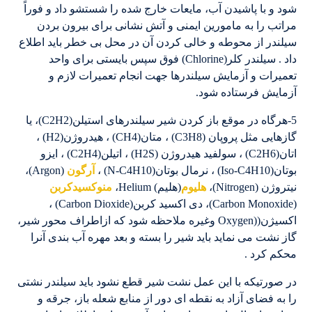
شود و با پاشیدن آب، مایعات خارج شده را شستشو داد و فوراً
مراتب را به مامورین ایمنی و آتش نشانی برای بیرون بردن
سیلندر از محوطه و خالی کردن آن در محل بی خطر باید اطلاع
داد . سیلندر کلر(Chlorine) فوق سپس بایستی برای واحد
تعمیرات و آزمایش سیلندرها جهت انجام تعمیرات لازم و
آزمایش فرستاده شود.
5-هرگاه در موقع باز کردن شیر سیلندرهای استیلن(C2H2)، یا
گازهایی مثل پروپان (C3H8) ، متان(CH4) ، هیدروژن(H2) ،
اتان(C2H6) ، سولفید هیدروژن (H2S) ، اتیلن(C2H4) ، ایزو
بوتان(Iso-C4H10) ، نرمال بوتان(N-C4H10) ،
آرگون
(Argon)،
نیتروژن (Nitrogen)،
هلیوم
(هلیم) Helium،
منوکسیدکربن
(Carbon Monoxide)، دی اکسید کربن(Carbon Dioxide) ،
اکسیژن((Oxygen وغیره ملاحظه شود که ازاطراف محور شیر،
گاز نشت می نماید باید شیر را بسته و بعد مهره آب بندی آنرا
محکم کرد .
در صورتیکه با این عمل نشت شیر قطع نشود باید سیلندر نشتی
را به فضای آزاد به نقطه ای دور از منابع شعله باز، جرقه و