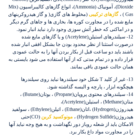
Dioxide)، آمونیاک (Ammonia)، انواع گازهای کالیبراسیون (Mix
Gas ) ،
گازهای ترکیبی
(مخلوط های گازی( و گاز هیدروکربنهای
مایع شده را در مجاورت کوره ها، بخاری ها و جاهای گرم دیگر
و در اماکنی که خطر آتش سوزی وجود دارد نباید انبار نمود.
12- سیلندرهای استیلن(Acetylene) و یا گازهای مایع شده
درصورت استثنا از نظر محدود بودن جا بشکل افقی انبار شده
باشند باید دو ساعت قبل از بکار بردن آنها را به حالت عمودی
قرار داده و در تمام مدتی که از آنها استفاده می شود بایستی به
همان حالت عمودی باقی بمانند.
13- غیر از کلید T شکل خود سیلندرها نباید روی سیلندرها
هیچگونه ابزار ، پارچه و البسه گذاشته شود.
14- سیلندرهای محتوی پروپان(Propane) ، بوتان(Butane) ،
متان(Methane) ، استیلن(Acetylene)،
هیدروژن(Hydrogen) ،اتان(Ethane) ، اتیلن(Ethylene) ، سولفید
هیدروژن(Hydrogen Sulfide) ،
مونوکسید کربن
(CO)حتی
الامکان باید از شعله روباز دور نگهداشت و به هیج وجه نباید آنها
را در مجاورت مواد داغ بکار برد.