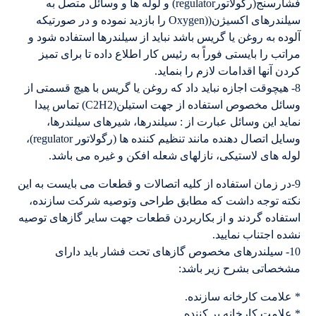
فشارسنج(رگولاتورregulator) و لوله ها و وسائل متصل به
سیلندرهای اکسیژن((Oxygen را بازدید نموده و در صورتیکه
آلوده به روغن یا گریس باشد نباید از سیلندرها استفاده شود و
مراتب را بایستی فوراً به رئیس کار اطلاع داده تا برای تمیز
کردن آنها اقدامات لازم را بنماید.
8- هیچوقت اجازه نباید داد که روغن یا گریس با هیچ قسمتی از
وسائل مخصوص استفاده از جهت استیلن(C2H2) تماس پیدا
نماید این وسائل عبارت از : سیلندرها، شیرهای سیلندرها،
وسایل اتصال دهنده مانند تنظیم کننده ها (رگولاتور regulator)،
لوله های لاستیکی، نازلهای شعله افکن و غیره می باشد.
9-در زمان استفاده از کلیه اتصالات و قطعات می بایست به این
نکته توجه داشت که مطابق طراحی وتوصیه شرکت سازنده،
استفاده گردند و از بکاربردن قطعات جهت سایر گازهای توصیه
نشده اجتناب نمایید.
10- سیلندرهای مخصوص گازهای تحت فشار باید دارای
مشخصاتی بشرح زیر باشد:
* علامت کارخانه سازنده.
* علامت کارخانه پر کننده.