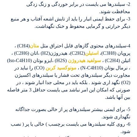
2- سیلندرها می بایست در برابر خوردگی و زنگ زدگی
محافظت شوند.
3- برای حفظ ایمنی انبار را باید از تابش اشعه آفتاب و هر منبع
دیگر حرارتی و گرمایی محفوظ و خنک نگهداشت.
4-سیلندرهای محتوی گازهای قابل احتراق مثل
متان
(CH4) ،
پروپان (C3H8)،
استیلن
(C2H2)، هیدروژن(H2) ،اتان (C2H6) ،
اتیلن (C2H4) ،
سولفید هیدروژن
(H2S) ،ایزو بوتان (Iso-C4H10)
، نرمال بوتان (N-C4H10) ،
مونوکسید کربن
(CO) را نباید در
مجاورت دیگر سیلندرهای تحت فشار یا سیلندرهای اکسیژن
(O2) نگهد اری شوند . بلکه باید در محلی جدا انبار شوند ، در
صورتی که امکان این امر نباشد می بایست حداقل 3 متر فاصله
بین آنها باشد.
5- برای ایمنی بیشتر سیلندرهای پر از خالی بصورت جداگانه
نگهداری شوند.
6- روی کلیه سیلندرها می بایست برچسب ) خالی یا پر ( نصب
شود.