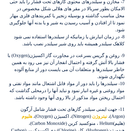
7- مخازن و سیلندرهای محتوی گازهای تحت فشار را باید حتی
الامکان بطور سربالا در مقر های هلالی شکل مخصوص در
محل مناسب گذاشته و بوسیله زنجیر یا کمربندهای فلزی مهار
نمود تا از افتادن و آسیب رسیدن به شیر و یا بدنه آنها جلوگیری
شود.
8- در زمان انبارش یا زمانیکه از سیلندرها استفاده نمی شود
کلاهک سیلندر همیشه باید روی شیر سیلندر نصب باشد.
9- روغن و گریس بسرعت در مجاورت گاز اکسیژن(Oxygen) با
فشار بالا آتش گرفته و احتمال انفجار آن نیز می رود به همین
خاطر سیلندرها و متعلقات آن می بایست دور از منابع آلوده
نگهداری شوند.
10- سیلندرها را باید دور از مواد قابل اشتعال مانند مواد نفتی و
مواد روغنی و غیره انبار نمود و نباید آنها را درمحلی گذاشت که
احتمال ریختن مواد مذکور از بالا روی آنها وجود داشته باشد.
11- جهت ایمنی سیلندر گازهای تحت فشار شامل آرگون
(Argon)،
نیتروژن
(Nitrogen)، اکسیژن (Oxygen)،
هلیوم
(هلیم)Helium ، منوکسید کربن (Carbon Monoxide)،
هیدورژن(Hydrogen)، کلر (Chlorine)،دی اکسیدکربن (Carbon