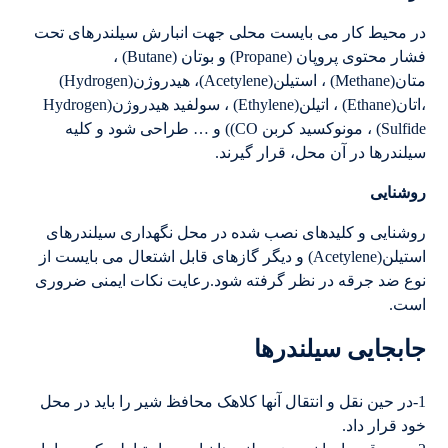
در محیط کار می بایست محلی جهت انبارش سیلندرهای تحت
فشار محتوی پروپان (Propane) و بوتان (Butane) ،
متان(Methane) ، استیلن(Acetylene)، هیدروژن(Hydrogen)
،اتان(Ethane) ، اتیلن(Ethylene) ، سولفید هیدروژن(Hydrogen
Sulfide) ، مونوکسید کربن CO)) و … طراحی شود و کلیه
سیلندرها در آن محل، قرار گیرند.
روشنایی
روشنایی و کلیدهای نصب شده در محل نگهداری سیلندرهای
استیلن(Acetylene) و دیگر گازهای قابل اشتعال می بایست از
نوع ضد جرقه در نظر گرفته شود.رعایت نکات ایمنی ضروری
است.
جابجایی سیلندرها
1-در حین نقل و انتقال آنها کلاهک محافظ شیر را باید در محل
خود قرار داد.