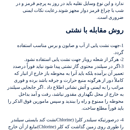
ندارد و این نوع وسایل نقلیه باید در روز به پرچم قرمز و در
شب با چراغ قرمز دوار مجهز شوند.رعایت نکات ایمنی
ضروری است.
روش مقابله با نشتی
1-جهت نشت یابی از آب و صابون و برس مناسب استفاده
گردد.
2- هرگز از شعله روباز جهت نشت یابی استفاده نشود.
3-اگر در سیلندر محتوی گاز نشتی پیدا شود نباید فوراً درصدد
تعمیر آن برآمده بلکه باید آنرا به محوطه باز خارج از انبار که
کاملاً دور از هرگونه منبع حرارت و جرقه باشد برده و فوری
مراتب را به ایمنی و آتش نشانی اطلاع داد . اگر جابجایی سیلندر
به خارج از محل نگهداری مقدور نباشد، رفت و آمد بداخل
محوطه را ممنوع و راه را ببندید و سپس مامورین فوق الذکر را
باید فوراً مطلع ساخت.
4- درصورتیکه سیلندر کلر( (Chlorineنشت کند بایستی سیلندر
را طوری روی زمین گذاشت که کلر (Chlorine)مایع از آن خارج