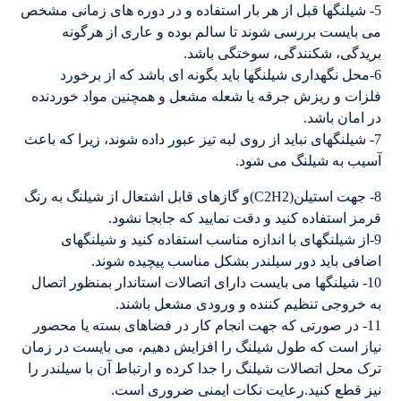
5- شیلنگها قبل از هر بار استفاده و در دوره های زمانی مشخص
می بایست بررسی شوند تا سالم بوده و عاری از هرگونه
بریدگی، شکنندگی، سوختگی باشد.
6-محل نگهداری شیلنگها باید بگونه ای باشد که از برخورد
فلزات و ریزش جرقه یا شعله مشعل و همچنین مواد خوردنده
در امان باشد.
7- شیلنگهای نباید از روی لبه تیز عبور داده شوند، زیرا که باعث
آسیب به شیلنگ می شود.
8- جهت استیلن(C2H2)و گازهای قابل اشتعال از شیلنگ به رنگ
قرمز استفاده کنید و دقت نمایید که جابجا نشود.
9-از شیلنگهای با اندازه مناسب استفاده کنید و شیلنگهای
اضافی باید دور سیلندر بشکل مناسب پیچیده شوند.
10- شیلنگها می بایست دارای اتصالات استاندار بمنظور اتصال
به خروجی تنظیم کننده و ورودی مشعل باشند.
11- در صورتی که جهت انجام کار در فضاهای بسته یا محصور
نیاز است که طول شیلنگ را افزایش دهیم، می بایست در زمان
ترک محل اتصالات شیلنگ را جدا کرده و ارتباط آن با سیلندر را
نیز قطع کنید.رعایت نکات ایمنی ضروری است.