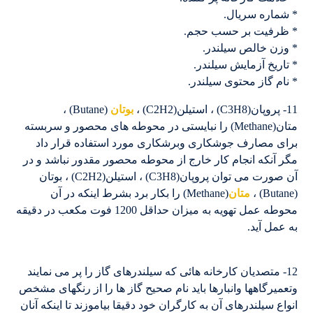
* شماره سریال.
* ظرفیت بر حسب حجم.
* وزن خالص سیلندر.
* تاریخ آزمایش سیلندر.
* نام گاز محتوی سیلندر.
11- پروپان(C3H8) ، استیلن(C2H2) ،
بوتان
(Butane) ،
متان(Methane) را نبایستی در محوطه های محصور و سربسته
برای مصارف جوشکاری وبرشکاری مورد استفاده قرار داد
مگر آنکه انجام کار خارج از محوطه محصور مقدور نباشد و در
آن صورت می توان پروپان(C3H8) ، استیلن(C2H2) ، بوتان
(Butane) ،
متان
(Methane) را بکار برد بشرط اینکه در آن
محوطه عمل تهویه به میزان حداقل 1200 فوت مکعب در دقیقه
به عمل آید.
12- متصدیان کارخانه هائی که سیلندرهای گاز را پر می نمایند
وتعمیرگاهها وانبارها باید نام صحیح گاز ها را از رنگهای مشخص
انواع سیلندرهای آن به کارگران خود دقیقا بیاموزند تا اینکه آنان