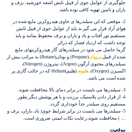
جلوگیری از عوامل جوی از قبیل تابش اشعه خورشید، برف و
باران و تامین تهویه کافی بوده باشد.
2- موقعی که این سیلندرها ی حاوی هیدروکربن مایع شده در
هوای آزاد قرار می گیر ند باید از عوامل جوی از قبیل تابش
مستقیم نور آفتاب و باد و باران و برف محفوظ بمانند و باید
توجه داشت که ازدیاد فشار که دراثر
گرما حاصل می شود در سیلندرهای گاز هیدروکربنهای مایع
شده از قبیل
پروپان
(Propane) و بوتان(Butane) به مراتب بیش از
سیلندرهای محتوی آرگون (Argon)، نیتروژن (Nitrogen)،
اکسیژن (Oxygen)،
هلیوم
(هلیم)Helium که در حالت گازی پر
شده است می باشد.
3- سیلندرها می بایست در برابر دمای بالا محافظت شوند.
4- از قرار دادن پلاستیک، برزنت و یا هر پوشش دیگر بطور
مستقیم روی سیلندر جداً خودداری گردد.
5- سیلندرها می بایست در برابر شرایط جوی( باد، باران، برف و
… ) محافظت شوند.رعایت نکات ایمنی ضروری است.
موقعیت