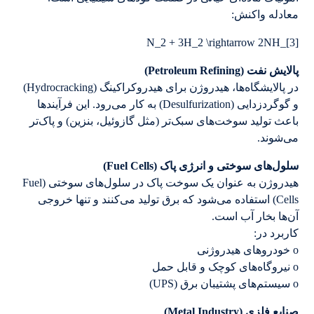
معادله واکنش:
N_2 + 3H_2 \rightarrow 2NH_[3]
پالایش نفت (Petroleum Refining)
در پالایشگاه‌ها، هیدروژن برای هیدروکراکینگ (Hydrocracking)
و گوگردزدایی (Desulfurization) به کار می‌رود. این فرآیندها
باعث تولید سوخت‌های سبک‌تر (مثل گازوئیل، بنزین) و پاک‌تر
می‌شوند.
سلول‌های سوختی و انرژی پاک (Fuel Cells)
هیدروژن به عنوان یک سوخت پاک در سلول‌های سوختی (Fuel
Cells) استفاده می‌شود که برق تولید می‌کنند و تنها خروجی
آن‌ها بخار آب است.
کاربرد در:
o خودروهای هیدروژنی
o نیروگاه‌های کوچک و قابل حمل
o سیستم‌های پشتیبان برق (UPS)
صنایع فلزی (Metal Industry)