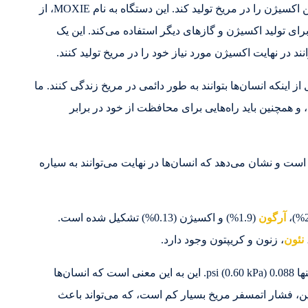
در سال 2021، مریخ‌نورد ناسا پرسیویرنس موفق شد اولین اکسیژن را در مریخ تولید کند. این دستگاه به نام MOXIE، از
ای تولید اکسیژن و گازهای دیگر استفاده می‌کند. این یک
 در نهایت اکسیژن مورد نیاز خود را در مریخ تولید کنند.
ز اینکه انسان‌ها بتوانند به طور دائمی در مریخ زندگی کنند. ما
م، و همچنین باید راه‌هایی برای محافظت از خود در برابر
ست و نشان می‌دهد که انسان‌ها در نهایت می‌توانند به سیاره
آرگون
(1.9%) و اکسیژن (0.13%) تشکیل شده است.
نئون
، زنون و کریپتون وجود دارد.
جو مریخ بسیار نازک‌تر از جو زمین است، با فشار سطح تنها 0.088 psi (0.60 kPa). این به این معنی است که انسان‌ها
ن، فشار اتمسفر مریخ بسیار کم است، که می‌تواند باعث