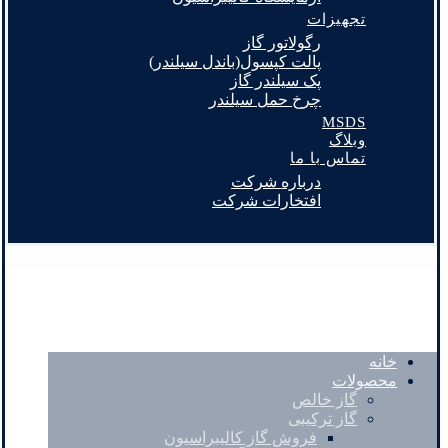
تجهیزات
رگولاتور گاز
پالت کپسول(باندل سیلندر)
پک سیلندر گاز
چرخ حمل سیلندر
MSDS
وبلاگ
تماس با ما
درباره شرکت
افتخارات شرکت
خانه
محصولات
گاز خالص
گاز ترکیبی
فروش گاز کالیبراسیون