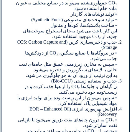
CO₂ جمع‌آوری‌شده می‌تواند در صنایع مختلف به‌عنوان
ماده خام استفاده شود:
• تولید نوشابه‌های گازدار
• تولید سوخت‌های مصنوعی (Synthetic Fuels)
• ساخت پلاستیک‌ها، کودها و متانول
این کار باعث می‌شود به‌جای استخراج سوخت‌های
جدید، از CO₂ موجود استفاده شود.
جذب و ذخیره‌سازی کربن (CCS: Carbon Capture and
Storage)
• در نیروگاه‌ها یا صنایع سنگین، CO₂ از دودکش‌ها
جذب می‌شود.
• سپس به مخازن زیرزمینی عمیق مثل چاه‌های نفت
خالی یا لایه‌های سنگیتزریق و ذخیره می‌شود.
به این ترتیب از ورود آن به جو جلوگیری می‌شود.
جذب و استفاده زیستی (Bio-CCU)
ن گیاهان و جلبک‌ها CO₂ را از هوا جذب کرده و در
زیست‌توده خود ذخیره می‌کنند.
• سپس می‌توان از این زیست‌توده برای تولید انرژی یا
مواد شیمیایی پاک استفاده کرد.
افزایش بهره‌وری انرژی (EOR – Enhanced Oil
Recovery)
• CO₂ به درون چاه‌های نفت تزریق می‌شود تا بازیابی
نفت آسان‌تر شود.
• بخشی از CO₂ در چاه به دام می‌افتد و وارد جو