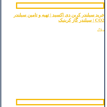
خرید سیلندر کربن دی اکسید | تهیه و تامین سیلندر
CO2 | سیلندر گاز کربنیک
وبلاگ