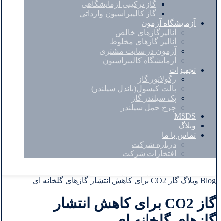
گاز ترکیبی آزمایشگاهی
گاز کالیبراسیون وارداتی
آزمایشگاه آزمون
آنالیزگازهای خالص
آنالیز گازهای مخلوط
آزمون در سایت مشتری
آزمایشگاه کالیبراسیون
تجهیزات
رگولاتور گاز
پالت کپسول(باندل سیلندر)
پک سیلندر گاز
چرخ حمل سیلندر
MSDS
وبلاگ
تماس با ما
درباره شرکت
افتخارات شرکت
Facebook
Twitter
Instagram
Linkedin
Blog
وبلاگ
گاز CO2 برای کاهش انتشار گازهای گلخانه ای
گاز CO2 برای کاهش انتشار
گازهای گلخانه ای