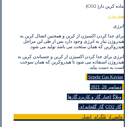
ماده کربن دار( CO2)
هیدروژن
انرژی
برای جدا کردن اکسیژن از کربن و همجنین اتصال کربن به
هیدروژن نیاز به انرژی وجود دارد بس از طی این مراحل
هیدروکربن که همان سئخت می باشد تولید می شود.
انرژی برای جدا کردن اکسیژن از کربن و چسباندن کربن به
هیدروژن استفاده می شود تا هیدروکربن که همان سوخت
است به دست بیاید.
Sepehr Gas Kavian
دسامبر 28, 2021
وبلاگ
اخبار گاز و کاربرد گازها
گاز CO2
گاز گلخانه ای
واتس اپ
تلگرام
ایمیل