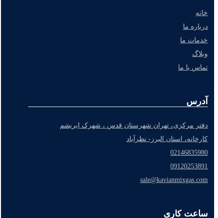
خانه
درباره ما
خدمات ما
وبلاگ
تماس با ما
آدرس
دفتر مرکزی، تهران شهرستان قدس ، شهرک ابریشم
کارخانه، استان البرز- نظرآباد
02146835980
09120253891
sale@kavianmixgas.com
ساعت کاری