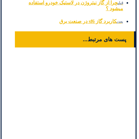
چرا از گاز نیتروژن در لاستیک خودرو استفاده
قبلی
میشود ؟
کاربرد گاز sf6 در صنعت برق
بعدی
پست های مرتبط...