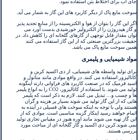
جای آب برای اختلاط بتن استفاده نمود.
سوخت مایع پاک از دیگر کاربرد های این گاز به شمار می آید.
اگر این گاز را بتوان از هوا و الکتریسیته را از منابع تجدید پذیر
و گاز هیدروژن را از الکترولیز خورشیدی بدست آورد می
توان مقدار قابل توجهی از گازهای گلخانه ای را کاهش داد. در
حقیقت بزرگترین صنعتی که از این گاز استفاده می کنند
همین سوخت مایع پاک می باشد.
مواد شیمیایی و پلیمری
برای تولید واسطه های شیمیایی، از دی اکسید کربن و
کاتالیزور استفاده می کنند. در واقع موادی مانند متانول و
اسید فرمیک که در صنعت کاربرد های فراوانی دارند اینگونه
تولید می شوند. با استفاده از کاتالیزور، CO2 را به انواع پلیمر
ها و چسب و… تبدیل می کنند. لازم به ذکر است که پلیمر
هایی که از این گاز تولید می شوند بسیار پر هزینه و گران
هستند ولی با توجه به اینکه سوخت های فسیلی در آینده به
اتمام خواهند رسید اینکار گزینه مناسبی است. موادی که از
این گاز تهیه می شوند مانند اوره هنوز در مقیاس تجاری تولید
نمی شوند.کربن دی اکسید و گاز گلخانه ای از مباحث مورد
بررسی هستند.