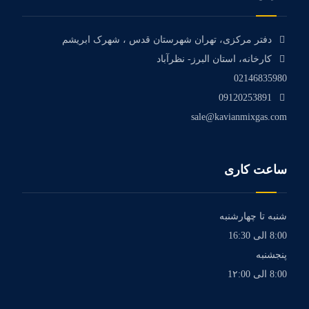
دفتر مرکزی، تهران شهرستان قدس ، شهرک ابریشم
کارخانه، استان البرز- نظرآباد
02146835980
09120253891
sale@kavianmixgas.com
ساعت کاری
شنبه تا چهارشنبه
8:00 الی 16:30
پنجشنبه
8:00 الی 1۲:00