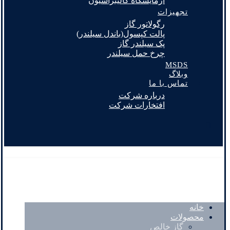
آزمایشگاه کالیبراسیون
تجهیزات
رگولاتور گاز
پالت کپسول(باندل سیلندر)
پک سیلندر گاز
چرخ حمل سیلندر
MSDS
وبلاگ
تماس با ما
درباره شرکت
افتخارات شرکت
خانه
محصولات
گاز خالص