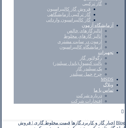
گاز ترکیبی
فروش گاز کالیبراسیون
گاز ترکیبی آزمایشگاهی
گاز کالیبراسیون وارداتی
آزمایشگاه آزمون
آنالیزگازهای خالص
آنالیز گازهای مخلوط
آزمون در سایت مشتری
آزمایشگاه کالیبراسیون
تجهیزات
رگولاتور گاز
پالت کپسول(باندل سیلندر)
پک سیلندر گاز
چرخ حمل سیلندر
MSDS
وبلاگ
تماس با ما
درباره شرکت
افتخارات شرکت
Facebook
Twitter
Instagram
Linkedin
Blog
اخبار گاز و کاربرد گازها
قیمت مخلوط گازی | فروش