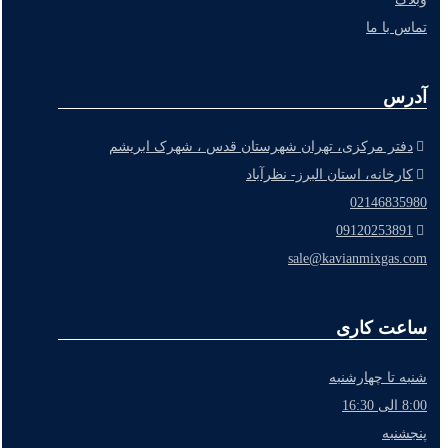
تماس با ما
آدرس
دفتر مرکزی، تهران شهرستان قدس ، شهرک ابریشم
کارخانه، استان البرز- نظرآباد
02146835980
09120253891
sale@kavianmixgas.com
ساعت کاری
شنبه تا چهارشنبه
8:00 الی 16:30
پنجشنبه