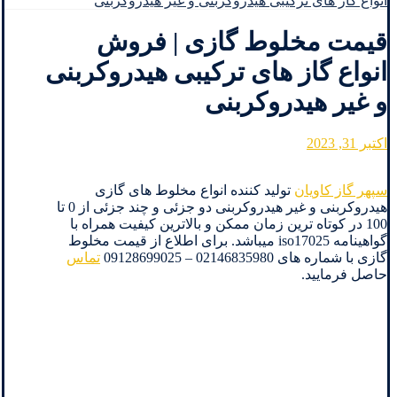
انواع گاز های ترکیبی هیدروکربنی و غیر هیدروکربنی
قیمت مخلوط گازی | فروش
انواع گاز های ترکیبی هیدروکربنی
و غیر هیدروکربنی
اکتبر 31, 2023
سپهر گاز کاویان
تولید کننده انواع مخلوط های گازی
هیدروکربنی و غیر هیدروکربنی دو جزئی و چند جزئی از 0 تا
100 در کوتاه ترین زمان ممکن و بالاترین کیفیت همراه با
گواهینامه iso17025 میباشد. برای اطلاع از قیمت مخلوط
گازی با شماره های 02146835980 – 09128699025
تماس
حاصل فرمایید.