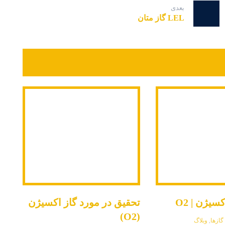
بعدی
LEL گاز متان
یژن | O2
تحقیق در مورد گاز اکسیژن
(O2)
 گازها
,
وبلاگ