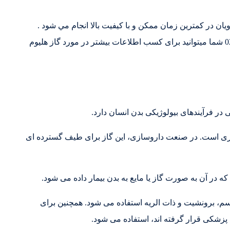
ن در کمترين زمان ممکن و با کيفيت بالا انجام مي شود .
دفتر مرکزي: 02146835980 -02146835970 -02146837072 شما میتوانید برای کسب اطلاعات بیشتر در مورد گاز هلیوم
 فرآیندهای بیولوژیکی بدن انسان دارد.
روری است. در صنعت داروسازی، این گاز برای طیف گسترده ای
ر آن به صورت گاز یا مایع به بدن بیمار داده می شود.
سم، برونشیت و ذات الریه استفاده می شود. همچنین برای
زشکی قرار گرفته اند، استفاده می شود.