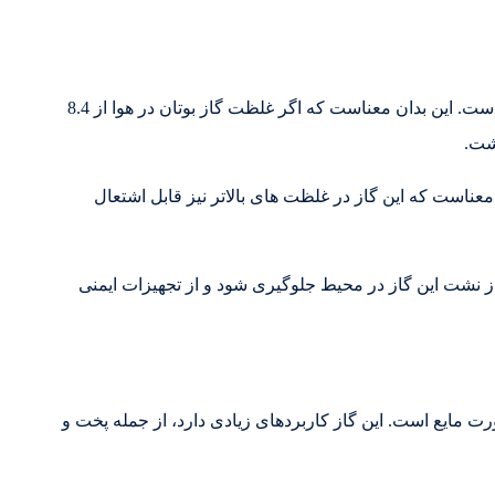
حداکثر حد انفجاری (UEL) گاز بوتان 8.4 درصد حجم هوا است. این بدان معناست که اگر غلظت گاز بوتان در هوا از 8.4
شت.
وتان است. این بدان معناست که این گاز در غلظت های بالاتر نیز قابل اشتعال
C4H1بوتان، مهم است که از نشت این گاز در محیط جلوگیری شود و از تجهیزات ایمنی
رت مایع است. این گاز کاربردهای زیادی دارد، از جمله پخت و