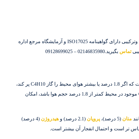
سپهر گاز کاویان تولید کننده و تامین کننده گازهای خالص وترکیبی دارای گواهینامه ISO17025 و آزمایشگاه مرجع اداره
یبی
تماس
بگیرید.02146835980 – 09128699025
1.8 درصد حجم هوا است. این بدان معناست که اگر 1.8 درصد یا بیشتر هوای محیط را گاز C4H10 پر کند،
شرایط اشتعال گاز بوتان مهیا شده است. اگر گاز C4H10 موجود در محیط کمتر از 1.8 درصد حجم هوا باشد، امکان
متان
(5 درصد)،
پروپان
(2.1 درصد) و
هیدروژن
(4 درصد)