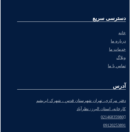
دسترسی سریع
خانه
درباره ما
خدمات ما
وبلاگ
تماس با ما
آدرس
دفتر مرکزی، تهران شهرستان قدس ، شهرک ابریشم
کارخانه، استان البرز- نظرآباد
02146835980
09120253891