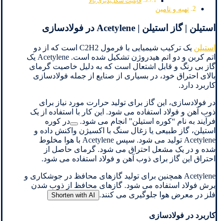
قابلیت شکل‌پذیری بالا
تهیه و تامین
استیلن | گاز استیلن | Acetylene در فولادسازی
استیلن
یک ترکیب شیمیایی با فرمول C2H2 است که از دو
اتم کربن و دو اتم هیدروژن تشکیل شده است. Acetylene یک
گاز بی رنگ و قابل اشتعال است که به دلیل خاصیت گرمای
بالای احتراق خود، در بسیاری از صنایع از جمله فولادسازی
کاربرد دارد.
در فولادسازی، این گاز برای تولید حرارت مورد نیاز برای
ذوب آهن و فولاد استفاده می شود. این کار با استفاده از یک
فرآیند به نام “کوره استیلن” انجام می شود.
در کوره
استیلن، گاز طبیعی یا زغال سنگ با اکسیژن واکنش داده و
Acetylene تولید می شود. سپس Acetylene با هوا مخلوط
شده و در یک مشعل احتراق می شود. گرمای حاصل از
احتراق این گاز برای ذوب آهن و فولاد استفاده می شود.
Acetylene همچنین برای تولید گازهای محافظ در جوشکاری و
برش فولاد استفاده می شود. گازهای محافظ از ذوب شدن
فلز در معرض هوا جلوگیری می کنند.
Shorten with AI
کاربرد در فولادسازی