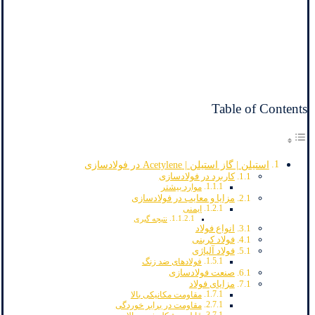
Table of Contents
استیلن | گاز استیلن | Acetylene در فولادسازی
کاربرد در فولادسازی
موارد بیشتر
مزایا و معایب در فولادسازی
ایمنی
نتیجه گیری
انواع فولاد
فولاد کربنی
فولاد آلیاژی
فولادهای ضد زنگ
صنعت فولادسازی
مزایای فولاد
مقاومت مکانیکی بالا
مقاومت در برابر خوردگی