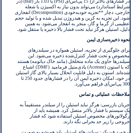
در فشارهای بالاتر از( 15 پی‌اس‌آی (PSI) یا 1.03 بار (Bar) (در
شرایط استاندارد) می‌تواند بدون نیاز به اکسیژن یا شعله
خارجی، دچار **تجزیه خودبه‌خودی (Decomposition) انفجاری
شود. این تجزیه به کربن و هیدروژن تبدیل شده و با تولید حجم
عظیمی از گرما و گاز، منجر به انفجار می‌شود. به همین
دلیل، استیلن هرگز نباید تحت فشار بالا ذخیره یا منتقل شود.
نحوه ذخیره‌سازی ایمن
برای جلوگیری از تجزیه، استیلن همواره در سیلندرهای
مخصوص و تحت فشار کنترل‌شده ذخیره می‌شود. این
سیلندرها حاوی یک ماده متخلخل (مانند خاک دیاتومه) هستند
که با استون (Acetone) یادی‌متیل فرمامید {DMF} اشباع
شده‌اند. استون به دلیل قابلیت انحلال بسیار بالای گاز استیلن
در خود، امکان ذخیره ایمن آن را در فشارهای حدود 250 تا
300 پی‌اس‌آی فراهم می‌آورد.
ملاحظات عملیاتی و تماس
جریان بازرسی: هرگز نباید استیلن را از سیلندر مستقیماً به
یک سیستم با فشار بالاتر متصل کرد. همیشه باید از
رگولاتورهای مخصوص استیلن استفاده شود که فشار
خروجی را زیر حد بحرانی نگه دارند.
برخورد فیزیکی: سیلندرهای استیلن باید همیشه به صورت