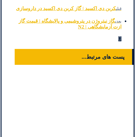
کربن دی اکسید | گاز کربن دی اکسید در داروسازی
قبلی
گاز نیتروژن در پتروشیمی و پالایشگاه | قیمت گاز
بعدی
ازت آزمایشگاهی | N2
پست های مرتبط...