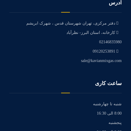
آدرس
دفتر مرکزی، تهران شهرستان قدس ، شهرک ابریشم
کارخانه، استان البرز- نظرآباد
02146835980
09120253891
sale@kavianmixgas.com
ساعت کاری
شنبه تا چهارشنبه
8:00 الی 16:30
پنجشنبه