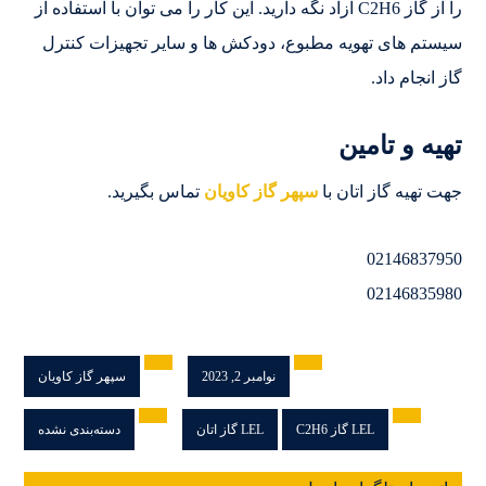
را از گاز C2H6 آزاد نگه دارید. این کار را می توان با استفاده از
سیستم های تهویه مطبوع، دودکش ها و سایر تجهیزات کنترل
گاز انجام داد.
تهیه و تامین
جهت تهیه گاز اتان با
سپهر گاز کاویان
تماس بگیرید.
02146837950
02146835980
نوامبر 2, 2023
سپهر گاز کاویان
LEL گاز C2H6
LEL گاز اتان
دسته‌بندی نشده