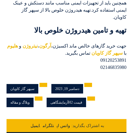
همچنین باید از تجهیزات ایمنی مناسب مانند دستکش و عینک
ایمنی استفاده کرد.تهیه هیدروژن خلوص بالا از سپهر گاز
کاویان.
تهیه و تامین هیدروژن خلوص بالا
جهت خرید گازهای خالص ماند اکسیژن،
آرگون
،
نیتروژن
و
هلیوم
با
سپهر گاز کاویان
تماس بگیرید.
09120253891
02146835980
دسامبر 19, 2023
سپهر گاز کاویان
قیمت H2آزمایشگاهی
وبلاگ و مقاله
واتس اپ
تلگرام
ایمیل