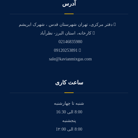
آدرس
دفتر مرکزی، تهران شهرستان قدس ، شهرک ابریشم
کارخانه، استان البرز- نظرآباد
02146835980
09120253891
sale@kavianmixgas.com
ساعت کاری
شنبه تا چهارشنبه
8:00 الی 16:30
پنجشنبه
8:00 الی 1۲:00