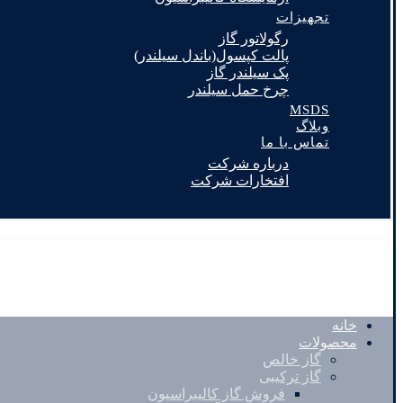
تجهیزات
رگولاتور گاز
پالت کپسول(باندل سیلندر)
پک سیلندر گاز
چرخ حمل سیلندر
MSDS
وبلاگ
تماس با ما
درباره شرکت
افتخارات شرکت
خانه
محصولات
گاز خالص
گاز ترکیبی
فروش گاز کالیبراسیون