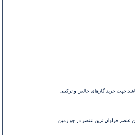
اه مرجع اداره استاندارد ایران می باشد.جهت خرید گازهای خالص و ترکیبی
 گاز کاویان. گاز نیتروژن یا ازت (Azote) یک عنصر شیمیایی در جدول تناوبی با نماد N و عدد اتمی 7 است. این عنصر فراوان ترین عنصر در جو زمین