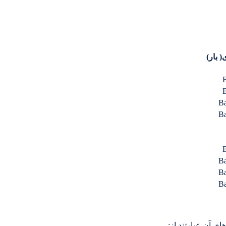
( بار)
ی آن عبارتند از: