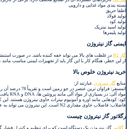
بسته بندی مواد غذایی و دارویی
اطفا حریق
تولید فولاد
تولید کود
تولید اسید نیتریک
تولید پلیمرها
ایمنی گاز نیتروژن
گاز N2
در غلظت های بالا می تواند خفه کننده باشد. در صورت استن
از این خطر، هنگام کار با این گاز باید از تجهیزات ایمنی مناسب مانن
خرید نیتروژن خلوص بالا
منابع
گاز نیتروژن
عبارتند از:
اتمسفر: فراوان ترین عنصر در جو زمین است و تقریباً 78 درصد آن را تشکیل می دهد. بنابراین، اتمسفر منبع اصلی گاز N2 است.
مواد آلی: در بسیاری از مواد آلی مانند پروتئین ها، DNA و RNA یافت می شود. این مواد می توانند به عنوان منبع گاز N2 بازیافت شوند.
کود: کودهایی مانند اوره و آمونیوم نیترات حاوی نیتروژن هستند. این کو
فاضلاب: فاضلاب حاوی مقداری N2 است. این نیتروژن می تواند به عنوان منبع گاز نیتروژن بازیافت شود.خرید نیتروژن خلوص بالا از سپهر گاز کاویان.
رگلاتور گاز نیتروژن چیست
رگلاتور
گاز نیتروژن یک دستگاه است که برای تنظیم و کنترل فشار گاز 