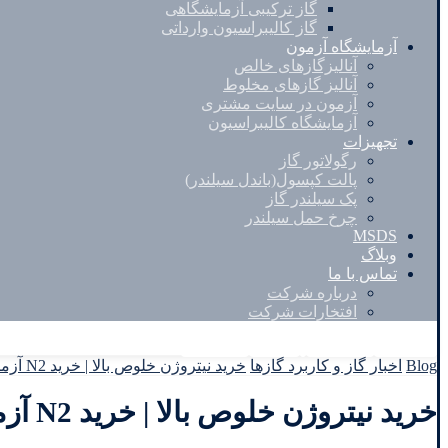
گاز ترکیبی آزمایشگاهی
گاز کالیبراسیون وارداتی
آزمایشگاه آزمون
آنالیزگازهای خالص
آنالیز گازهای مخلوط
آزمون در سایت مشتری
آزمایشگاه کالیبراسیون
تجهیزات
رگولاتور گاز
پالت کپسول(باندل سیلندر)
پک سیلندر گاز
چرخ حمل سیلندر
MSDS
وبلاگ
تماس با ما
درباره شرکت
افتخارات شرکت
Facebook
Twitter
Instagram
Linkedin
Blog
اخبار گاز و کاربرد گازها
خرید نیتروژن خلوص بالا | خرید N2 آزمایشگاهی | خرید Nitrogen
خرید نیتروژن خلوص بالا | خرید N2 آزمایشگاهی | خرید Nitrogen