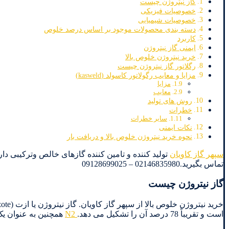
گاز نیتروژن چیست
خصوصیات فیزیکی
خصوصیات شیمیایی
دسته بندی محصولات موجود بر اساس درصد خلوص
کاربرد
ایمنی گاز نیتروژن
خرید نیتروژن خلوص بالا
رگلاتور گاز نیتروژن چیست
مزایا و معایب رگولاتور کاسولد (kasweld)
مزایا
معایب
روش های تولید
خطرات
سایر خطرات
نکات ایمنی
نحوه خرید نیتروژن خلوص بالا و دریافت بار
سپهر گاز کاویان
تماس بگیرید.02146835980 – 09128699025
گاز نیتروژن چیست
است و تقریباً 78 درصد آن را تشکیل می دهد.
N2
همچنین به عنوان یک