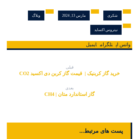
شکری
مارس 13, 2024
وبلاگ
نیتروس اکساید
واتس اپ
تلگرام
ایمیل
قبلی
خرید گاز کربنیک | قیمت گاز کربن دی اکسید CO2
بعدی
گاز استاندارد متان | CH4
پست های مرتبط...