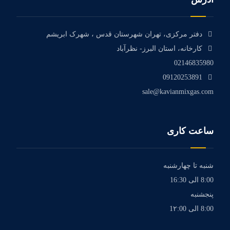
دفتر مرکزی، تهران شهرستان قدس ، شهرک ابریشم
کارخانه، استان البرز- نظرآباد
02146835980
09120253891
sale@kavianmixgas.com
ساعت کاری
شنبه تا چهارشنبه
8:00 الی 16:30
پنجشنبه
8:00 الی 1۲:00