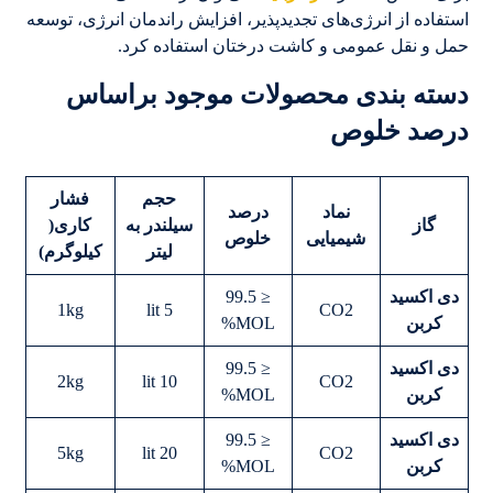
استفاده از انرژی‌های تجدیدپذیر، افزایش راندمان انرژی، توسعه
حمل و نقل عمومی و کاشت درختان استفاده کرد.
دسته بندی محصولات موجود براساس
درصد خلوص
حجم
فشار
نماد
درصد
گاز
سیلندر به
کاری(
شیمیایی
خلوص
لیتر
کیلوگرم)
دی اکسید
≤ 99.5
1kg
5 lit
CO2
کربن
MOL%
دی اکسید
≤ 99.5
2kg
10 lit
CO2
کربن
MOL%
دی اکسید
≤ 99.5
5kg
20 lit
CO2
کربن
MOL%