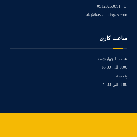
09120253891
sale@kavianmixgas.com
ساعت کاری
شنبه تا چهارشنبه
8:00 الی 16:30
پنجشنبه
8:00 الی 1۲:00