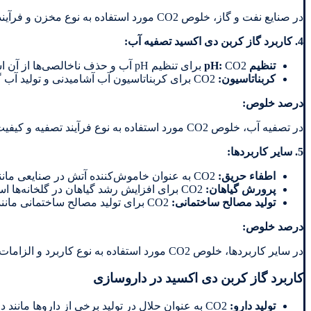
در صنایع نفت و گاز، خلوص CO2 مورد استفاده به نوع مخزن و فرآیند استخراج بستگی دارد. به طور کلی، خلوص CO2 باید حداقل 99% باشد.
4. کاربرد گاز کربن دی اکسید
تصفیه آب:
تنظیم
pH:
CO2 برای تنظیم pH آب و حذف ناخالصی‌ها از آن استفاده می‌شود.
کربناتاسیون
:
CO2 برای کربناتاسیون آب آشامیدنی و تولید آب گازدار استفاده می‌شود.
درصد خلوص
:
در تصفیه آب، خلوص CO2 مورد استفاده به نوع فرآیند تصفیه و کیفیت آب ورودی بستگی دارد. به طور کلی، خلوص CO2 باید حداقل 99% باشد.
5.
سایر کاربردها
:
اطفاء حریق
:
CO2 به عنوان خاموش‌کننده آتش در صنایعی مانند نفت و گاز و معادن استفاده می‌شود.
پرورش گیاهان
:
CO2 برای افزایش رشد گیاهان در گلخانه‌ها استفاده می‌شود.
تولید مصالح ساختمانی
:
CO2 برای تولید مصالح ساختمانی مانند بتن کربنیزه استفاده می‌شود.
درصد خلوص
:
در سایر کاربردها، خلوص CO2 مورد استفاده به نوع کاربرد و الزامات آن بستگی دارد.
کاربرد گاز کربن دی اکسید در داروسازی
تولید دارو
:
CO2 به عنوان حلال در تولید برخی از داروها مانند داروهای ضدالتهابی غیراستروئیدی (NSAIDs) و داروهای ضد درد استفاده می‌شود.