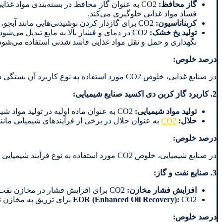
گاز محافظ:
CO2 به عنوان گاز محافظ در بسته‌بندی مواد غذایی برای افزایش ماندگاری آن‌ها استفاده می‌شود. این گاز با جایگزینی
فساد مواد غذایی جلوگیری می‌کند.
کربناتاسیون
:
CO2 برای گازدار کردن نوشیدنی‌هایی مانند آبجو، نوشابه و ساکِنات استفاده می‌شود.
تولید یخ خشک
:
CO2 در دمای و فشار بالا به مایع تبدیل م
نگهداری و حمل و نقل مواد غذایی فاسد شدنی استفاده می‌شود
درصد خلوص
:
در صنایع غذایی، خلوص CO2 مورد استفاده به نوع کاربرد آن بستگی دارد. برای مثال، برای گازدار کردن نوشیدنی‌ها، خلوص CO2 باید حداقل 99.9% باشد.
2. کاربرد گاز کربن دی اکسید
صنایع شیمیایی:
تولید مواد شیمیایی
:
CO2 به عنوان ماده اولیه در تولید مواد شیمیایی مختلف مانند اوره، متانول، اسید سالیسیلیک و کربنات سدیم استفاده می‌شود.
حلال:
CO2
به عنوان حلال در برخی از فرآیندهای شیمیایی مانن
درصد خلوص
:
در صنایع شیمیایی، خلوص CO2 مورد استفاده به نوع فرآیند شیمیایی بستگی دارد. برای مثال، برای تولید اوره، خلوص CO2 باید حداقل 99.5% باشد.
3.
صنایع نفت و گاز
:
افزایش فشار مخازن
:
CO2 برای افزایش فشار در مخازن نفت و گاز و استخراج آسان‌تر آن‌ها استفاده می‌شود.
CO2 برای تزریق به مخازن نفت و افزایش راندمان استخراج نفت استفاده می‌شود.
EOR (Enhanced Oil Recovery):
درصد خلوص
: