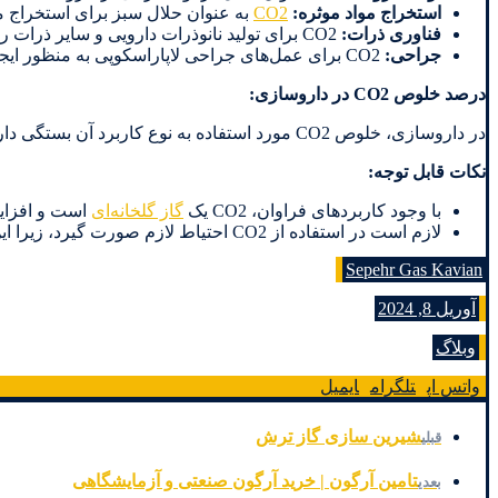
استخراج مواد موثره:
CO2
به عنوان حلال سبز برای استخراج مو
فناوری ذرات
:
CO2 برای تولید نانوذرات دارویی و سایر ذرات ریز استفاده می‌شود.
جراحی
:
CO2 برای عمل‌های جراحی لاپاراسکوپی به منظور ایجاد فضای کافی در حفره شکم استفاده می‌شود.
درصد خلوص
CO2
در داروسازی
:
در داروسازی، خلوص CO2 مورد استفاده به نوع کاربرد آن بستگی دارد. به طور کلی، خلوص CO2 باید حداقل 99.9% باشد.
نکات قابل توجه
:
با وجود کاربردهای فراوان، CO2 یک
گاز گلخانه‌ای
است و افزایش
لازم است در استفاده از CO2 احتیاط لازم صورت گیرد، زیرا این گاز در غلظت‌های بالا می‌تواند برای انسان سمی باشد.
Sepehr Gas Kavian
آوریل 8, 2024
وبلاگ
واتس اپ
تلگرام
ایمیل
شیرین‌ سازی گاز ترش
قبلی
تامین آرگون | خرید آرگون صنعتی و آزمایشگاهی
بعدی