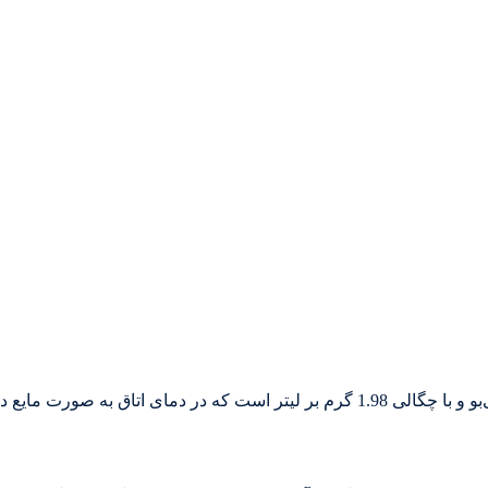
) با فرمول شیمیایی CO2، گازی بی‌رنگ، بی‌بو و با چگالی 1.98 گرم بر لیتر است که در دما