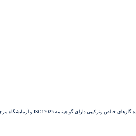
کاربرد گاز کربن دی اکسید : سپهر گاز کاویان تولید 