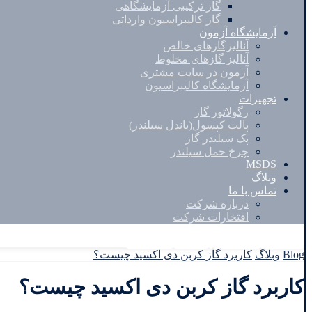
گاز ترکیبی آزمایشگاهی
گاز کالیبراسیون وارداتی
آزمایشگاه آزمون
آنالیزگازهای خالص
آنالیز گازهای مخلوط
آزمون در سایت مشتری
آزمایشگاه کالیبراسیون
تجهیزات
رگولاتور گاز
پالت کپسول(باندل سیلندر)
پک سیلندر گاز
چرخ حمل سیلندر
MSDS
وبلاگ
تماس با ما
درباره شرکت
افتخارات شرکت
Facebook
Twitter
Instagram
Linkedin
Blog
وبلاگ
کاربرد گاز کربن دی اکسید چیست؟
کاربرد گاز کربن دی اکسید چیست؟