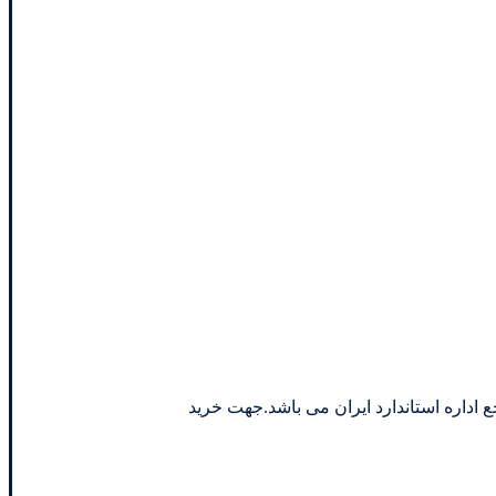
کننده و تامین کننده گازهای خالص وترکیبی دارای گواهینامه ISO17025 و آزمایشگاه مرجع اداره استاندارد ایران می باشد.جهت خرید