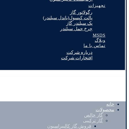
تجهیزات
رگولاتور گاز
پالت کپسول(باندل سیلندر)
پک سیلندر گاز
چرخ حمل سیلندر
MSDS
وبلاگ
تماس با ما
درباره شرکت
افتخارات شرکت
خانه
محصولات
گاز خالص
گاز ترکیبی
فروش گاز کالیبراسیون