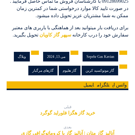
09128699025 با کارشناسان فروش ما تماس حاصل فرمایید .
در صورت تایید کالا موارد درخواستی شما در کمترین زمان
ممکن به شما مشتریان عزیز تحویل داده میشود.
برای دریافت بار میتوانید بعد از هماهنگی با باربری های معتبر
سفارش خود را درب کارخانه
سپهر گاز کاویان
تحویل بگیرید.
Sepehr Gas Kavian
می 13, 2024
وبلاگ
گاز مونوکسید کربن
گاز هلیوم
گازهای مرگبار
واتس اپ
تلگرام
ایمیل
قبلی
خرید گاز هگزا فلوراید گوگرد
بعدی
آنالیز گاز متان | آنالیز گاز با کروماتوگرافی گازی