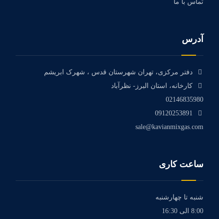
تماس با ما
آدرس
دفتر مرکزی، تهران شهرستان قدس ، شهرک ابریشم
کارخانه، استان البرز- نظرآباد
02146835980
09120253891
sale@kavianmixgas.com
ساعت کاری
شنبه تا چهارشنبه
8:00 الی 16:30