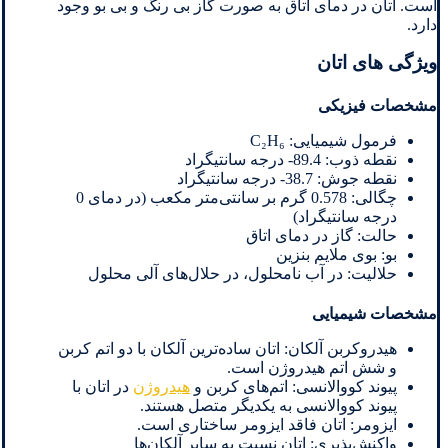
است. اتان در دمای اتاق به صورت گاز بی رنگ و بی بو وجود
دارد.
ویژگی های اتان
مشخصات فیزیکی
فرمول شیمیایی: C₂H₆
نقطه ذوب: 89.4- درجه سانتیگراد
نقطه جوش: 38.7- درجه سانتیگراد
چگالی: 0.578 گرم بر سانتی‌متر مکعب (در دمای 0
درجه سانتیگراد)
حالت: گاز در دمای اتاق
بو: بوی ملایم بنزین
حلالیت: در آب نامحلول، در حلال‌های آلی محلول
مشخصات شیمیایی
هیدروکربن آلکان: اتان ساده‌ترین آلکان با دو اتم کربن
و شش اتم هیدروژن است.
پیوند کووالانسی: اتم‌های کربن و
هیدروژن
در اتان با
پیوند کووالانسی به یکدیگر متصل هستند.
ایزومر: اتان فاقد ایزومر ساختاری است.
واکنش‌پذیری: اتان نسبت به سایر آلکان‌ها