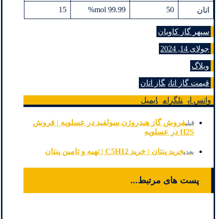
15
99.99 mol%
50
اتان
سپهر گاز کاویان
جولای 14, 2024
وبلاگ
قیمت گاز اتان
گاز اتان
واتس اپ
تلگرام
ایمیل
فروش گاز هیدروژن سولفید در عسلویه | فروش
قبلی
H2S در عسلویه
خرید پنتان | خرید C5H12 | تهیه و تامین پنتان
بعدی
پست های مرتبط...