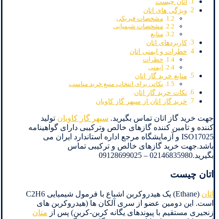
اتان چیست
ویژگی های اتان
مشخصات فیزیکی
مشخصات شیمیایی
منابع
کاربردهای اتان
خطرات و ایمنی اتان
خطرات
ایمنی
منابع خرید گاز اتان
نکاتی برای انتخاب منبع خرید مناسب
نکات خرید گاز اتان
خرید گاز اتان از سپهر گاز کاویان
جهت خرید گاز اتان تماس بگیرید.
سپهر گاز کاویان
تولید
کننده و تامین کننده گازهای خالص وترکیبی دارای گواهینامه
ISO17025 و آزمایشگاه مرجع اداره استاندارد ایران می
باشد.جهت خرید گازهای خالص و ترکیبی تماس
بگیرید.02146835980 – 09128699025
اتان چیست
اتان
(Ethane) یک هیدروکربن اشباع با فرمول شیمیایی C2H6
است. این دومین عضو از سری آلکان ها (هیدروکربن های
زنجیری مستقیم با پیوندهای یگانه کربن-کربن) پس از
متان