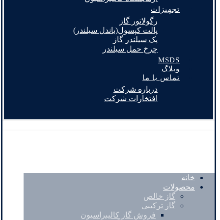
تجهیزات
رگولاتور گاز
پالت کپسول(باندل سیلندر)
پک سیلندر گاز
چرخ حمل سیلندر
MSDS
وبلاگ
تماس با ما
درباره شرکت
افتخارات شرکت
خانه
محصولات
گاز خالص
گاز ترکیبی
فروش گاز کالیبراسیون