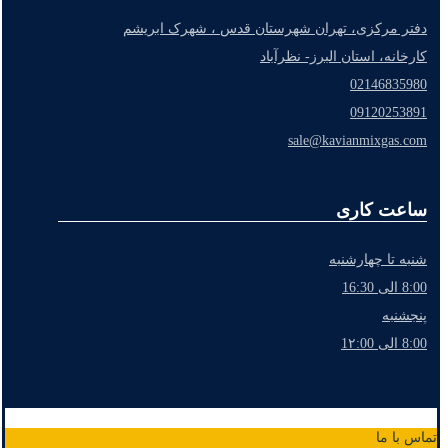
دفتر مرکزی، تهران شهرستان قدس ، شهرک ابریشم
کارخانه، استان البرز- نظرآباد
02146835980
09120253891
sale@kavianmixgas.com
ساعت کاری
شنبه تا چهارشنبه
8:00 الی 16:30
پنجشنبه
8:00 الی 1۲:00
تماس با ما