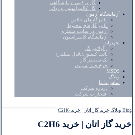
گاز ترکیبی آزمایشگاهی
گاز کالیبراسیون وارداتی
آزمایشگاه آزمون
آنالیزگازهای خالص
آنالیز گازهای مخلوط
آزمون در سایت مشتری
آزمایشگاه کالیبراسیون
تجهیزات
رگولاتور گاز
پالت کپسول(باندل سیلندر)
پک سیلندر گاز
چرخ حمل سیلندر
MSDS
وبلاگ
تماس با ما
درباره شرکت
افتخارات شرکت
Facebook
Twitter
Instagram
Linkedin
Blog
وبلاگ
خرید گاز اتان | خرید C2H6
خرید گاز اتان | خرید C2H6