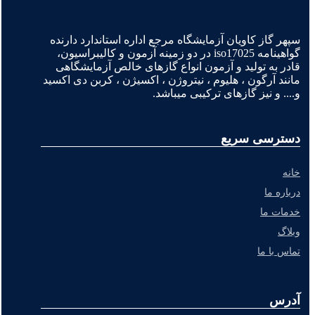
سپهر گاز کاویان آزمایشگاه مرجع اداره استاندارد دارنده
گواهینامه iso17025 در دو زمینه آزمون و کالیبراسیون،
قادر به تولید و آزمون انواع گازهای خالص آزمایشگاهی
مانند آرگون ، هلیوم ، نیتروژن ، اکسیژن ، کربن دی اکسید
و.... و نیز گازهای ترکیبی میباشد.
دسترسی سریع
خانه
درباره ما
خدمات ما
وبلاگ
تماس با ما
آدرس