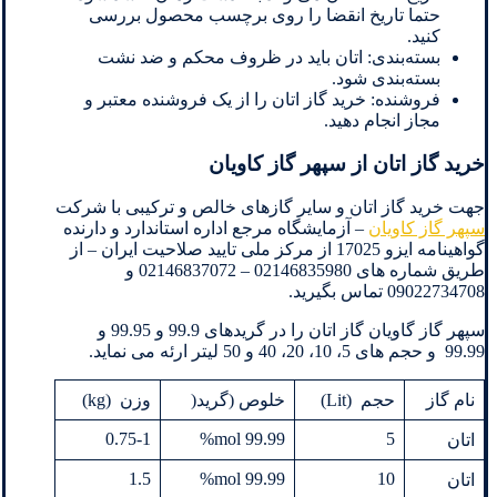
حتما تاریخ انقضا را روی برچسب محصول بررسی
کنید.
بسته‌بندی: اتان باید در ظروف محکم و ضد نشت
بسته‌بندی شود.
فروشنده: خرید گاز اتان را از یک فروشنده معتبر و
مجاز انجام دهید.
خرید گاز اتان از سپهر گاز کاویان
جهت خرید گاز اتان و سایر گازهای خالص و ترکیبی با شرکت
سپهر گاز کاویان
– آزمایشگاه مرجع اداره استاندارد و دارنده
گواهینامه ایزو 17025 از مرکز ملی تایید صلاحیت ایران – از
طریق شماره های 02146835980 – 02146837072 و
09022734708 تماس بگیرید.
سپهر گاز گاویان گاز اتان را در گریدهای 99.9 و 99.95 و
99.99 و حجم های 5، 10، 20، 40 و 50 لیتر ارئه می نماید.
نام گاز
حجم (Lit)
خلوص (گرید(
وزن (kg)
0.75-1
99.99 mol%
5
اتان
1.5
99.99 mol%
10
اتان