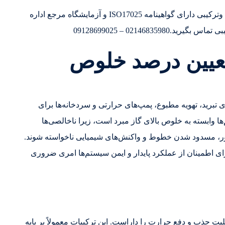
تولید کننده و تامین کننده گازهای خالص وترکیبی دارای گواهینامه ISO17025 و آزمایشگاه مرجع اداره
0214683 – 09128699025
 تعیین درصد خلوص
 تبرید، تهویه مطبوع، پمپ‌های حرارتی و سردخانه‌ها برای
ا وابسته به خلوص بالای گاز مبرد است، زیرا ناخالصی‌ها
ور، مسدود شدن خطوط و واکنش‌های شیمیایی ناخواسته شوند.
رای اطمینان از عملکرد پایدار و ایمن سیستم‌ها امری ضروری
ابلیت جذب و دفع حرارت را داراست. این ترکیبات معمولاً بر پایه