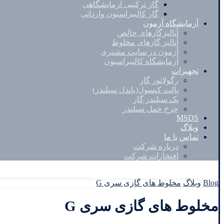
گاز ترکیبی آزمایشگاهی
گاز کالیبراسیون وارداتی
آزمایشگاه آزمون
آنالیزگازهای خالص
آنالیز گازهای مخلوط
آزمون در سایت مشتری
آزمایشگاه کالیبراسیون
تجهیزات
رگولاتور گاز
پالت کپسول(باندل سیلندر)
پک سیلندر گاز
چرخ حمل سیلندر
MSDS
وبلاگ
تماس با ما
درباره شرکت
افتخارات شرکت
Facebook
Twitter
Instagram
Linkedin
Blog
وبلاگ
مخلوط های گازی سری G
مخلوط های گازی سری G