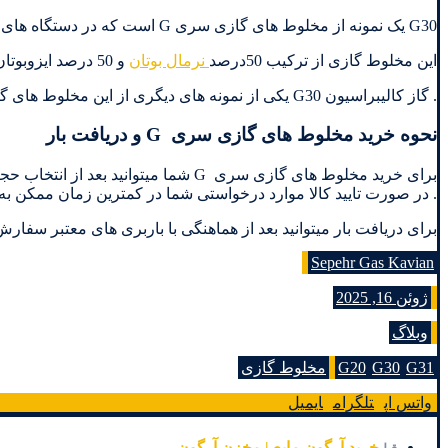
G30 یک نمونه از مخلوط های گازی سری G است که در دستگاه های تست سیستم های گرمایشی مورد استفاده قرار می گیرد
این مخلوط گازی از ترکیب 50درصد
نرمال بوتان
و 50 درصد ایزوبوتان تشکیل شده است.
. گاز کالیبراسیون G30 یکی از نمونه های دیگری از این مخلوط های گازی است که در آزمایشگاه ها برای کالیبراسیون دستگاه های آنالیز گاز استفاده می شود
نحوه خرید مخلوط های گازی سری G و دریافت بار
. در صورت تایید کالا موارد درخواستی شما در کمترین زمان ممکن به
برای دریافت بار میتوانید بعد از هماهنگی با باربری های معتبر سفار
Sepehr Gas Kavian
ژوئن 16, 2025
وبلاگ
G31
G30
G20
مخلوط گازی
واتس اپ
تلگرام
ایمیل
خرید آرگون مایع | مخزن آرگون