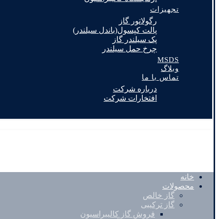
تجهیزات
رگولاتور گاز
پالت کپسول(باندل سیلندر)
پک سیلندر گاز
چرخ حمل سیلندر
MSDS
وبلاگ
تماس با ما
درباره شرکت
افتخارات شرکت
خانه
محصولات
گاز خالص
گاز ترکیبی
فروش گاز کالیبراسیون