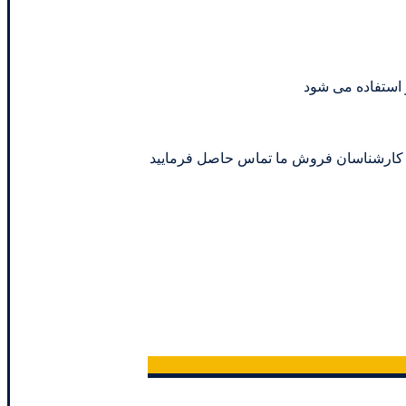
د مخلوط های گازی سری G شما میتوانید بعد از انتخاب حجم مورد نیاز خود از طریق شماره های 02146835980 – 09128699025 با کارشناسان فروش ما تماس حاصل فرمایید