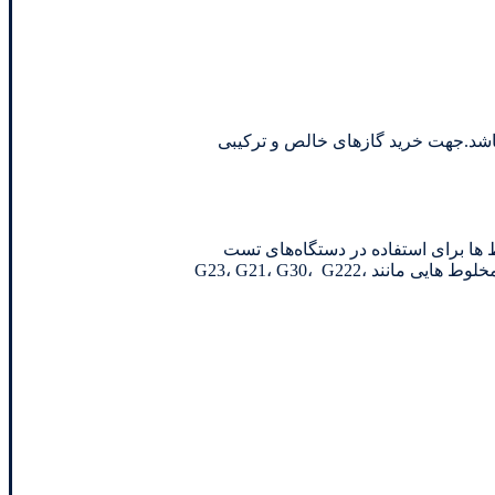
اه مرجع اداره استاندارد ایران می باشد.جهت خرید گازهای خالص و ترکیبی
وط ها برای استفاده در دستگاه‌های تست
سیستم‌های گرمایشی و کالیبراسیون دستگاه‌های آنالیز گاز مورد استفاده قرار می‌گیرند. به عنوان مثال، مخلوط های گازی سری G شامل مخلوط هایی مانند G23، G21، G30، G222،