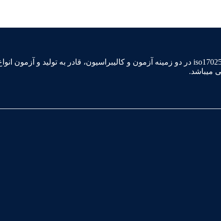
سپهر گاز کاویان آزمایشگاه مرجع اداره استاندارد دارنده گواهینامه iso17025 در دو زمینه آزمون و کالیبراس
ی میباشد.