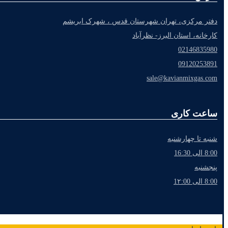
دفتر مرکزی، تهران شهرستان قدس ، شهرک ابریشم
کارخانه، استان البرز- نظرآباد
02146835980
09120253891
sale@kavianmixgas.com
ساعت کاری
شنبه تا چهارشنبه
8:00 الی 16:30
پنجشنبه
8:00 الی 1۲:00