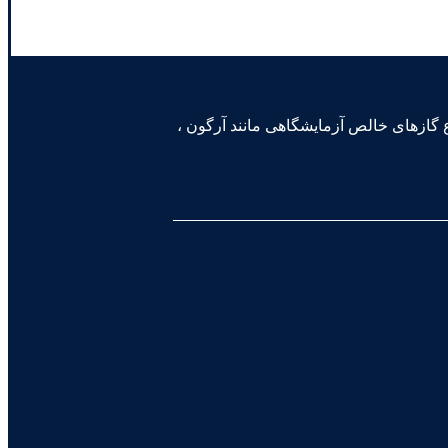
یون، قادر به تولید و آزمون انواع گازهای خالص آزمایشگاهی مانند آرگون ،