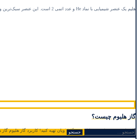
هلیم یک عنصر شیمیایی با نماد He و عدد اتمی 2 است. این عنصر سبک‌ترین و فراوان‌ترین عنصر در جهان است، ...
گاز هليوم چیست؟
گاز هلیوم مورد نیاز خود را از سپهرگازکاویان تهیه کنید! کاربرد گاز هلیوم گ
جستجو
برای: