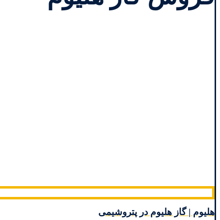
هلیوم | گاز هلیوم در پتروشیمی