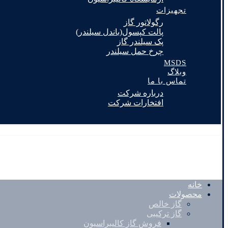
تجهیزات
رگولاتور گاز
پالت کپسول(باندل سیلندر)
پک سیلندر گاز
چرخ حمل سیلندر
MSDS
وبلاگ
تماس با ما
درباره شرکت
افتخارات شرکت
خانه
محصولات
گاز خالص
گاز ترکیبی
فروش گاز کالیبراسیون