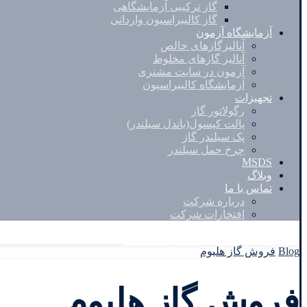
گاز ترکیبی آزمایشگاهی
گاز کالیبراسیون وارداتی
آزمایشگاه آزمون
آنالیزگازهای خالص
آنالیز گازهای مخلوط
آزمون در سایت مشتری
آزمایشگاه کالیبراسیون
تجهیزات
رگولاتور گاز
پالت کپسول(باندل سیلندر)
پک سیلندر گاز
چرخ حمل سیلندر
MSDS
وبلاگ
تماس با ما
درباره شرکت
افتخارات شرکت
Facebook
Twitter
Instagram
Linkedin
Blog
فروش گاز هلیوم
فروش گاز هلیوم