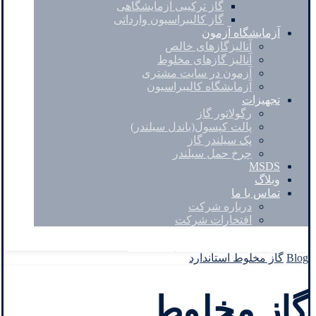
گاز ترکیبی آزمایشگاهی
گاز کالیبراسیون وارداتی
آزمایشگاه آزمون
آنالیزگازهای خالص
آنالیز گازهای مخلوط
آزمون در سایت مشتری
آزمایشگاه کالیبراسیون
تجهیزات
رگولاتور گاز
پالت کپسول(باندل سیلندر)
پک سیلندر گاز
چرخ حمل سیلندر
MSDS
وبلاگ
تماس با ما
درباره شرکت
افتخارات شرکت
Facebook
Twitter
Instagram
Linkedin
Blog
گاز مخلوط استاندارد
گاز مخلوط