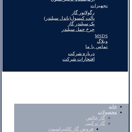
تجهیزات
رگولاتور گاز
پالت کپسول(باندل سیلندر)
پک سیلندر گاز
چرخ حمل سیلندر
MSDS
وبلاگ
تماس با ما
درباره شرکت
افتخارات شرکت
خانه
محصولات
گاز خالص
گاز ترکیبی
فروش گاز کالیبراسیون