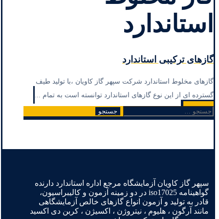
استاندارد
گازهای ترکیبی استاندارد
گازهای مخلوط استاندارد شرکت سپهر گاز کاویان ،با تولید طیف
گسترده ای از این نوع گازهای استاندارد توانسته است به تمام ...
Read More
جستجو
برای:
سپهر گاز کاویان آزمایشگاه مرجع اداره استاندارد دارنده
گواهینامه iso17025 در دو زمینه آزمون و کالیبراسیون،
قادر به تولید و آزمون انواع گازهای خالص آزمایشگاهی
مانند آرگون ، هلیوم ، نیتروژن ، اکسیژن ، کربن دی اکسید