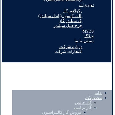
تجهیزات
رگولاتور گاز
پالت کپسول(باندل سیلندر)
پک سیلندر گاز
چرخ حمل سیلندر
MSDS
وبلاگ
تماس با ما
درباره شرکت
افتخارات شرکت
خانه
محصولات
گاز خالص
گاز ترکیبی
فروش گاز کالیبراسیون