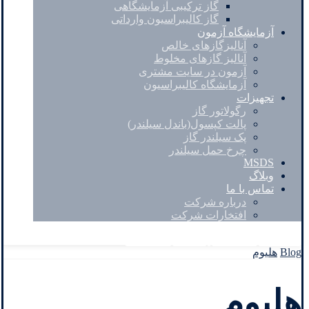
گاز ترکیبی آزمایشگاهی
گاز کالیبراسیون وارداتی
آزمایشگاه آزمون
آنالیزگازهای خالص
آنالیز گازهای مخلوط
آزمون در سایت مشتری
آزمایشگاه کالیبراسیون
تجهیزات
رگولاتور گاز
پالت کپسول(باندل سیلندر)
پک سیلندر گاز
چرخ حمل سیلندر
MSDS
وبلاگ
تماس با ما
درباره شرکت
افتخارات شرکت
Facebook
Twitter
Instagram
Linkedin
Blog
هلیوم
هلیوم