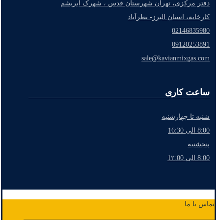
دفتر مرکزی، تهران شهرستان قدس ، شهرک ابریشم
کارخانه، استان البرز- نظرآباد
02146835980
09120253891
sale@kavianmixgas.com
ساعت کاری
شنبه تا چهارشنبه
8:00 الی 16:30
پنجشنبه
8:00 الی 1۲:00
تماس با ما