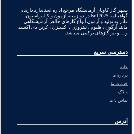
سپهر گاز کاویان آزمایشگاه مرجع اداره استاندارد دارنده
گواهینامه iso17025 در دو زمینه آزمون و کالیبراسیون،
قادر به تولید و آزمون انواع گازهای خالص آزمایشگاهی
مانند آرگون ، هلیوم ، نیتروژن ، اکسیژن ، کربن دی اکسید
و.... و نیز گازهای ترکیبی میباشد.
دسترسی سریع
خانه
درباره ما
خدمات ما
وبلاگ
تماس با ما
آدرس