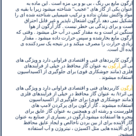
ارگون مايع بي رنگ ، بی بو و بی مزه است . این ماده به
عنوان یکی از گاز های “عجیب” شناخته میشود زیرا با بقیه ی
مواد واکنش نشان نداده و ترکیب شیمیایی شناخته شده ای را
تشکیل نمی دهد .آرگون اشتعال ناپذیر و غیر قابل احتراق
است و برای زندگی بی خطر نیست . گاز آرگون از هوا
سنگین تر است و به مقدار کمی در آب حل میشود . وقتی که
آرگون مایع بخارشده و سپس حرارت داده میشود ، مقدار
زیادی حرارت را مصرف میکند و در نتیجه یک سردکننده ی
ایده آل است.
آرگون کاربردهای فنی و اقتصادی فراوانی دارد و ویژگی های
بی اثر
آرگون
به عنوان گاز محافظ در خیلی از فرآیندهای
فلزی (مانند جوشکاری قوی) برای جلوگیری از اکسیداسیون
استفاده میشوند .
آرگون
کاربردهای فنی و اقتصادی فراوانی دارد و ویژگی های
بی اثرAr به عنوان گاز محافظ در خیلی از فرآیندهای فلزی
(مانند جوشکاری قوی) برای جلوگیری از اکسیداسیون
استفاده میشوند . گاز آرگون برای پرکردن لامپ های
فلورسنت و رشته ای و همچنین به عنوان گاز عایق برای
پنجره ها استفاده میشود.آرگون در بسیاری از صنایع به عنوان
گاز آلاینده برای از بین بردن ناخالص و ایجاد عایق محافظ
برای آلاینده هایی مثل اکسیژن ، نیتروژن و آب استفاده
میشود.