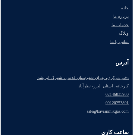
خانه
درباره ما
خدمات ما
وبلاگ
تماس با ما
آدرس
دفتر مرکزی، تهران شهرستان قدس ، شهرک ابریشم
کارخانه، استان البرز- نظرآباد
02146835980
09120253891
sale@kavianmixgas.com
ساعت کاری