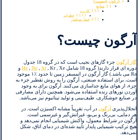
آرگون چیست؟
منابع
کاربرد
خطرات
حمل سیلندر
آرگون چیست؟
گاز آرگون
جزء گازهای نجیب است که در گروه 18 جدول
دوره ای قرار دارند( گروه 18 شامل
Ar
,
Ne
,
He
, Kr , Xe و
Ra می باشد.) گاز آرگون در اتمسفر زمین تا حدود ٪۱ موجود
است. برای استفاده صنعتی، آرگون را به روش تقطیر جزء به
جزء، از هوای مایع جداسازی می‌کنند. آرگون برای به وجود
آوردن نورهای زنده استفاده می‌شود. همچنین دارای مصارفی
در صنایع جوشکاری، طیف‌بینی و تولید تیتانیوم نیز می‌باشد.
انحلال‌پذیری
آرگون
در آب، تقریباً مشابه اکسیژن است. در
هر دمایی، بی‌رنگ و بی‌بو، غیرآتش‌گیر و غیرسمی است.
آرگون در شرایط معمول، واکنش شیمیایی انجام نمی‌دهد و
هیچ ترکیب شیمیایی پایدار تأیید شده‌ای در دمای اتاق، شکل
نمی‌دهد.