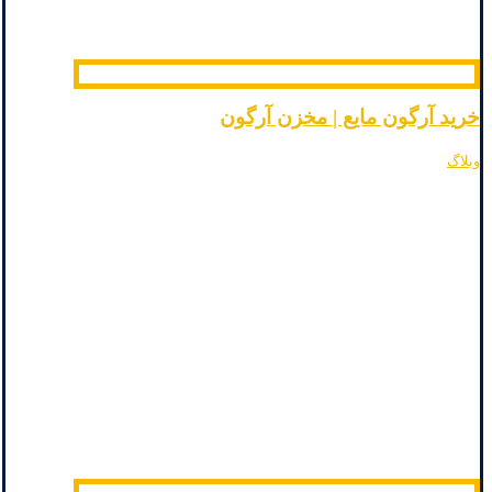
خرید آرگون مایع | مخزن آرگون
وبلاگ