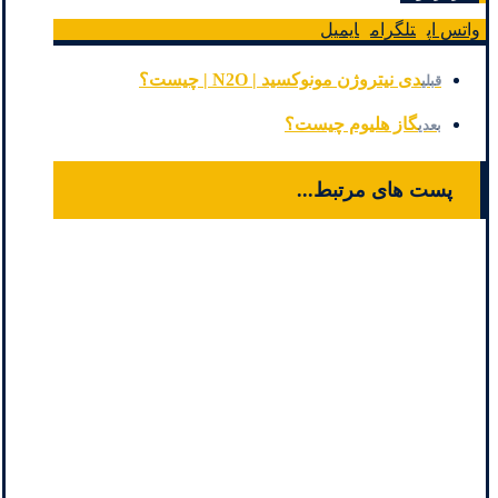
واتس اپ
تلگرام
ایمیل
دی نيتروژن مونوكسيد | N2O | چیست؟
قبلی
گاز هليوم چیست؟
بعدی
پست های مرتبط...