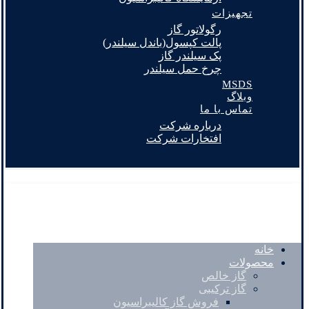
تجهیزات
رگولاتور گاز
پالت کپسول(باندل سیلندر)
پک سیلندر گاز
چرخ حمل سیلندر
MSDS
وبلاگ
تماس با ما
درباره شرکت
افتخارات شرکت
خانه
محصولات
گاز خالص
گاز ترکیبی
فروش گاز کالیبراسیون