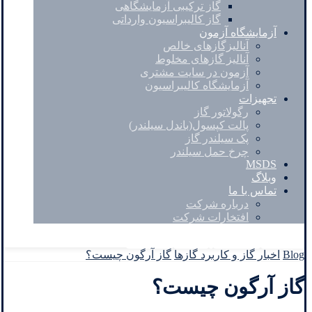
گاز ترکیبی آزمایشگاهی
گاز کالیبراسیون وارداتی
آزمایشگاه آزمون
آنالیزگازهای خالص
آنالیز گازهای مخلوط
آزمون در سایت مشتری
آزمایشگاه کالیبراسیون
تجهیزات
رگولاتور گاز
پالت کپسول(باندل سیلندر)
پک سیلندر گاز
چرخ حمل سیلندر
MSDS
وبلاگ
تماس با ما
درباره شرکت
افتخارات شرکت
Facebook
Twitter
Instagram
Linkedin
Blog
اخبار گاز و کاربرد گازها
گاز آرگون چیست؟
گاز آرگون چیست؟