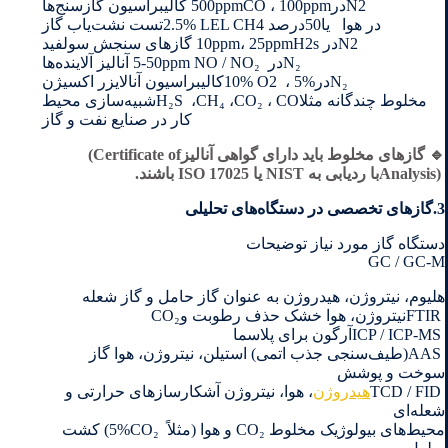
N2 ‎در‎ 100ppm‎،‏‎ 500ppmCO ‎کالیبراسیون گازسنج‌ها
در هوا ‏‎ ‎‏ یا50درصد‎2.5% LEL CH4 ‎تست نشت‌یاب گاز
N2‎در‎ 10ppm‎،‎ 25ppmH2s ‎گازهای سنجش سولفید
N₂‎در‎ 5-50ppm NO / NO₂ ‎ ‎آنالیز آلاینده‌ها
N₂ ‎در‎ 5%‎، ‏‎10% O2 ‎کالیبراسیون آنالایزر اکسیژن
مخلوط چندگانه مثلا‎ CO، ‏CO₂‎، ‏CH₄‎، ‏H₂S ‎شبیه‌سازی محیط
کار در صنایع نفت و گاز
🔹 ‎گازهای مخلوط باید دارای گواهی آنالیز‎ (Certificate of
Analysis) ‎با ردیابی به‎ NIST ‎یا‎ ISO 17025 ‎باشند‎.‎
3.گازهای تخصصی در دستگاه‌های تحلیلی
دستگاه گاز مورد نیاز توضیحات
GC / GC-M
FTIR ‎نیتروژن، هوا خشک حذف رطوبت و‎ CO₂‎
ICP / ICP-MS ‎آرگون برای پلاسما
AAS ‎‏(طیف‌سنجی جذب اتمی) استیلن، نیتروژن، هوا گاز
سوخت و پوشش
TCD / FID ‎
هیدروژن
، هوا، نیتروژن آشکارسازهای حرارتی و
شعله‌ای
محیط‌های بیولوژیک مخلوط‎ CO₂ ‎و هوا‎ (‎مثلاً ‏ 5%CO₂) ‎کشت