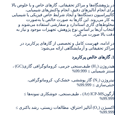
در پژوهشگاه‌ها و مراکز تحقیقاتی، گازهای خاص و با خلوص بالا
برای انجام آنالیزهای دقیق، انجام واکنش‌های شیمیایی،
‏کالیبراسیون دستگاه‌ها و ایجاد شرایط خاص فیزیکی یا شیمیایی
به کار می‌روند. این گازها به صورت خالص یا به‌صورت
‏مخلوط‌های گازی استاندارد و سفارشی استفاده می‌شوند و
انتخاب آن‌ها بر اساس نوع پژوهش، تجهیزات موجود و نیاز به
دقت بالا ‏صورت می‌گیرد‎.‎
در ادامه، فهرست کامل و تخصصی از گازهای پرکاربرد در
مراکز تحقیقاتی و آزمایشگاهی ارائه می‌شود‎:‎
1.‏ گازهای خالص پرکاربرد
هیدروژن‎ (H₂) ‎طیف‌سنجی جرمی، کروماتوگرافی گازی‎ (GC)‎،
سنتز شیمیایی ≥ 99.999‏‎%‎
نیتروژن‎ (N₂) ‎گاز پوششی، خشک‌کن، کروماتوگرافی،
خنثی‌سازی ≥ 99.999‏‎%‎
آرگون‎ (Ar) ICP-MS، طیف‌سنجی، جوشکاری نمونه‌ها ≥
99.999‏‎%‎
اکسیژن‎ (O₂) ‎آنالیز احتراق، مطالعات زیستی، رشد باکتری ≥
99.999‏‎%‎