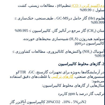
دی‌اکسید کربن‎ (CO₂)
‎تنظیم‎ pH، مطالعات زیستی، کشت
سلول ≥ 99.99‏‎%‎
هلیوم‎ (He) ‎گاز حامل در‎ GC-MS، طیف‌سنجی، خنک‌سازی ≥
99.999‏‎%‎
متان‎ (CH₄) ‎گاز مرجع در آنالیز گاز، کالیبراسیون ≥ 99.995‏‎%‎
سولفید هیدروژن‎ (H₂S) ‎شبیه‌سازی محیط‌های خورنده،
کالیبراسیون در‎ ppm
آمونیاک‎ (NH₃) ‎واکنش‌های کاتالیزوری، مطالعات کشاورزی ≥
99.9‏‎%‎
در آزمایشگاه‌ها به‌ویژه برای تجهیزات گازسنج، ‏GC، ‏FTIR ‎و
سنسورهای صنعتی،
گازهای ترکیبی
با غلظت‌های دقیق استفاده
‏می‌شود‎:‎
مثال‌هایی از گازهای مخلوط کالیبراسیون‎:‎
ترکیب گاز درصد یا‎ ppm ‎کاربرد
N2 ‎در‎ 5%‎، ‏‎10%‎، ‏‎ 20%CO2 ‎کالیبراسیون آنالایزر گاز