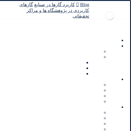
Blog
کاربرد گازها در صنایع
گازهای
کاربردی در پژوهشگاه‌ ها و مراکز
تحقیقاتی
خانه
محصولات
گاز خالص
گاز ترکیبی
فروش گاز کالیبراسیون
گاز ترکیبی آزمایشگاهی
گاز کالیبراسیون وارداتی
آزمایشگاه آزمون
آنالیزگازهای خالص
آنالیز گازهای مخلوط
آزمون در سایت مشتری
آزمایشگاه کالیبراسیون
تجهیزات
رگولاتور گاز
پالت کپسول(باندل سیلندر)
پک سیلندر گاز
چرخ حمل سیلندر