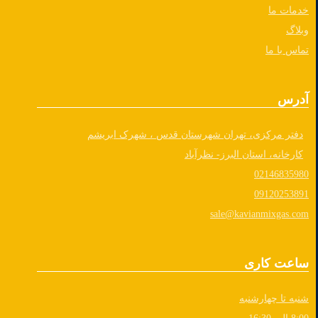
خدمات ما
وبلاگ
تماس با ما
آدرس
دفتر مرکزی، تهران شهرستان قدس ، شهرک ابریشم
کارخانه، استان البرز- نظرآباد
02146835980
09120253891
sale@kavianmixgas.com
ساعت کاری
شنبه تا چهارشنبه