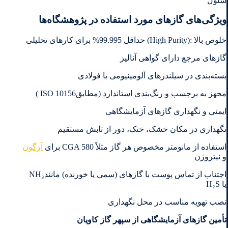
سلول
ویژگی‌های گازهای مورد استفاده در پژوهشگاه‌ها
خلوص بالا‎ (High Purity): ‎حداقل 99.995% برای کارهای تحلیلی
گازهای مرجع دارای گواهی آنالیز
بسته‌بندی در سیلندرهای آلومینیومی یا فولادی
مجهز به برچسب و رنگ‌بندی استاندارد‎ (‎مطابق‎ ISO 10156)‎
ایمنی و نگهداری گازهای آزمایشگاهی
نگهداری در مکان خشک، خنک، دور از تابش مستقیم
استفاده از مانومتر مخصوص هر گاز‎ ‎مثلاً‎ CGA 580 ‎برای
آرگون
و نیتروژن
اجتناب از تماس پوست با گازهای ‏‎)‎سمی یا خورنده‎ (‎مانند‎ NH₃
نصب تهویه مناسب در محل نگهداری
تأمین گازهای آزمایشگاهی از سپهر گاز کاویان