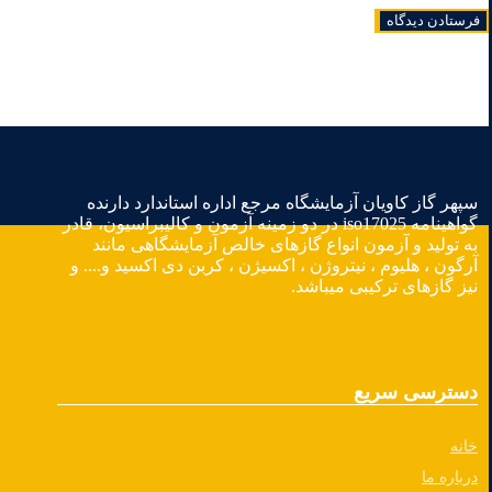
جستجو
برای:
سپهر گاز کاویان آزمایشگاه مرجع اداره استاندارد دارنده
گواهینامه iso17025 در دو زمینه آزمون و کالیبراسیون، قادر
به تولید و آزمون انواع گازهای خالص آزمایشگاهی مانند
آرگون ، هلیوم ، نیتروژن ، اکسیژن ، کربن دی اکسید و.... و
نیز گازهای ترکیبی میباشد.
دسترسی سریع
خانه
درباره ما