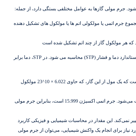
ود. جرم مولی گازها به عوامل مختلفی بستگی دارد، از جمله:
جموع جرم اتمی یا مولکولی اتم ها یا مولکول های تشکیل دهنده
که هر مولکول گاز از چند اتم تشکیل شده است
استاندارد دما و فشار(STP): جرم مولی گازها معمولاً در استاندارد دما و فشار (STP) محاسبه می شود. در STP، دما برابر
16 گرم بر مول است. این بدان معناست که یک مول از این گاز، که حاوی 6.022 × 10^23 مولکول
اکسیژن در طبیعت به صورت مولکول دو اتمی (O2) یافت می‌شود. جرم اتمی اکسیژن 15.999 است، بنابراین جرم مولی
دی تغییر نمی‌کند. این مقدار در محاسبات شیمیایی و فیزیکی کاربرد
رد نیاز برای انجام یک واکنش شیمیایی، می‌توان از جرم مولی