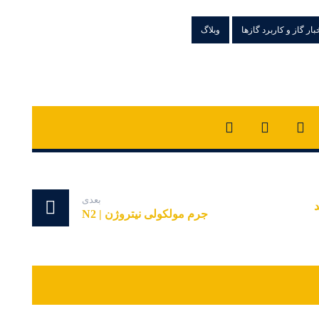
بار گاز و کاربرد گازها
وبلاگ
بعدی
د
جرم مولکولی نیتروژن | N2