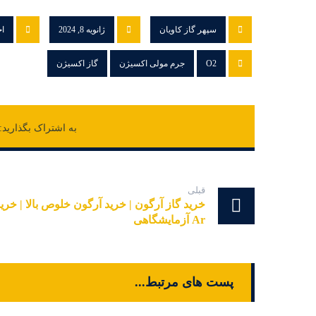
سپهر گاز کاویان
ژانویه 8, 2024
اخ
O2
جرم مولی اکسیژن
گاز اکسیژن
قبلی
خرید گاز آرگون | خرید آرگون خلوص بالا | خری
Ar آزمایشگاهی
پست های مرتبط...