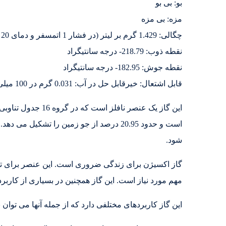
بو: بی بو
مزه: بی مزه
چگالی: 1.429 گرم بر لیتر (در فشار 1 اتمسفر و دمای 20 درجه سانتیگراد)
نقطه ذوب: 218.79- درجه سانتیگراد
نقطه جوش: 182.95- درجه سانتیگراد
قابل اشتعال: خیرقابل حل در آب: 0.031 گرم در 100 میلی لیتر آب (در دمای 20 درجه سانتیگراد)
این گاز یک عنصر نافل
است و حدود 20.95 درصد از جو زمین را تشکی
شود.
گاز اکسیژن برای زندگی ضروری است. این عنصر برای تن
مهم مورد نیاز است. این گاز همچنین در بسیاری از کارب
این گاز کاربردهای مختلفی دارد که از جمله آنها می توان ب