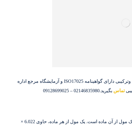
سپهر گاز کاویان تولید کننده و تامین کننده گازهای خالص وترکیبی دارای گواهینامه ISO17025 و آزمایشگاه مرجع اداره
یبی
تماس
بگیرید.02146835980 – 09128699025
جرم مولی گاز، همانند جرم مولی هر ماده دیگری، جرم یک مول از آن ماده است. یک مول از هر ماده، حاوی 6.022 ×