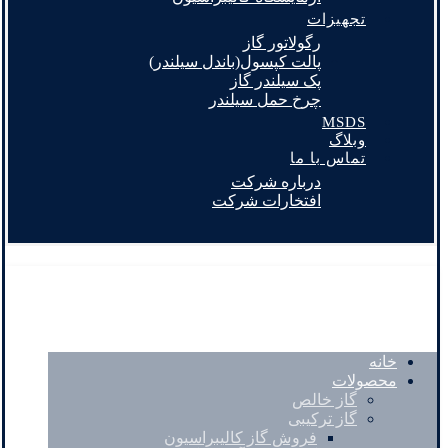
تجهیزات
رگولاتور گاز
پالت کپسول(باندل سیلندر)
پک سیلندر گاز
چرخ حمل سیلندر
MSDS
وبلاگ
تماس با ما
درباره شرکت
افتخارات شرکت
خانه
محصولات
گاز خالص
گاز ترکیبی
فروش گاز کالیبراسیون