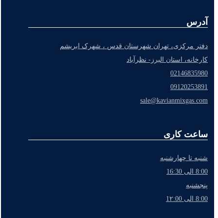
آدرس
دفتر مرکزی، تهران شهرستان قدس ، شهرک ابریشم
کارخانه، استان البرز- نظرآباد
02146835980
09120253891
sale@kavianmixgas.com
ساعت کاری
شنبه تا چهارشنبه
8:00 الی 16:30
پنجشنبه
8:00 الی 1۲:00