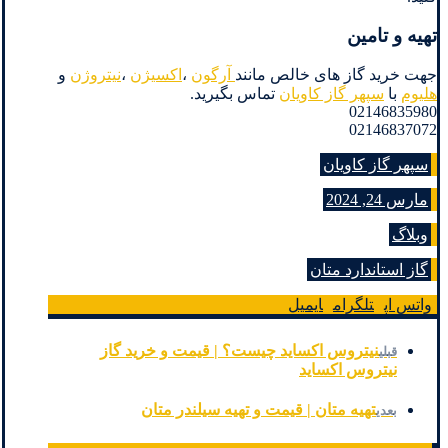
تهیه و تامین
جهت خرید گاز های خالص مانند
آرگون
،
اکسیژن
،
نیتروژن
و
هلیوم
با
سپهر گاز کاویان
تماس بگیرید.
02146835980
02146837072
سپهر گاز کاویان
مارس 24, 2024
وبلاگ
گاز استاندارد متان
واتس اپ
تلگرام
ایمیل
نیتروس اکساید چیست؟ | قیمت و خرید گاز
قبلی
نیتروس اکساید
تهیه متان | قیمت و تهیه سیلندر متان
بعدی