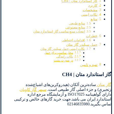
گاز استاندارد متان | CH4
کاربرد
مشخصات
نکات ایمنی
منابع
منابع طبیعی
منابع مصنوعی
انتخاب منبع مناسب گاز استاندارد متان
خطرات
اقدامات احتیاطی
حمل سیلندر گاز متان
نکات ایمنی حمل سیلندر گاز متان
محل مناسب برای حمل
نکات رانندگی
در صورت نشت
تهیه و تامین
گاز استاندارد متان | CH4
گاز متان
ساده‌ترین آلکان (هیدروکربن‌های اشباع‌شده
زنجیری) و جزء اصلی گاز طبیعی است.
سپهر گاز کاویان
دارای گواهینامه ISO17025 و آزمایشگاه مرجع اداره
استاندارد ایران می باشد.جهت خرید گازهای خالص و ترکیبی
تماس بگیرید.02146835980