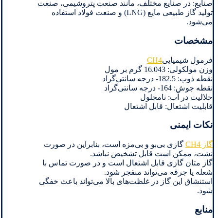
صنایع: در صنایع مختلف، مانند صنعت پتروشیمی، صنعت
تولید گاز طبیعی مایع (LNG) و صنعت فولاد استفاده
می‌شود.
مشخصات
فرمول شیمیایی
CH4
وزن مولکولی: 16.043 گرم بر مول
نقطه ذوب: 182.5- درجه سانتی‌گراد
نقطه جوش: 164- درجه سانتی‌گراد
حلالیت در آب: نامحلول
قابلیت اشتعال: قابل اشتعال
نکات ایمنی
گاز CH4
گازی بی‌بو و بی‌مزه است، بنابراین در صورت
نشت، ممکن است قابل تشخیص نباشد.
گاز متان گازی قابل اشتعال است و در صورت تماس با
شعله یا جرقه می‌تواند منفجر شود.
استنشاق این گاز در غلظت‌های بالا می‌تواند باعث خفگی
شود.
منابع