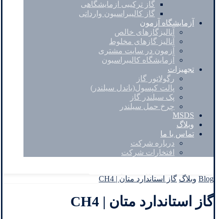
گاز ترکیبی آزمایشگاهی
گاز کالیبراسیون وارداتی
آزمایشگاه آزمون
آنالیزگازهای خالص
آنالیز گازهای مخلوط
آزمون در سایت مشتری
آزمایشگاه کالیبراسیون
تجهیزات
رگولاتور گاز
پالت کپسول(باندل سیلندر)
پک سیلندر گاز
چرخ حمل سیلندر
MSDS
وبلاگ
تماس با ما
درباره شرکت
افتخارات شرکت
Facebook
Twitter
Instagram
Linkedin
Blog
وبلاگ
گاز استاندارد متان | CH4
گاز استاندارد متان | CH4