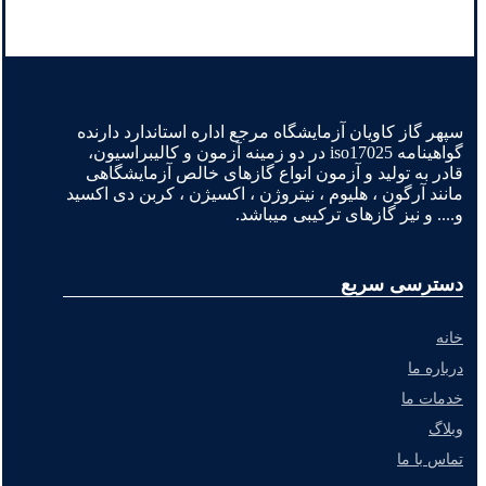
سپهر گاز کاویان آزمایشگاه مرجع اداره استاندارد دارنده
گواهینامه iso17025 در دو زمینه آزمون و کالیبراسیون،
قادر به تولید و آزمون انواع گازهای خالص آزمایشگاهی
مانند آرگون ، هلیوم ، نیتروژن ، اکسیژن ، کربن دی اکسید
و.... و نیز گازهای ترکیبی میباشد.
دسترسی سریع
خانه
درباره ما
خدمات ما
وبلاگ
تماس با ما