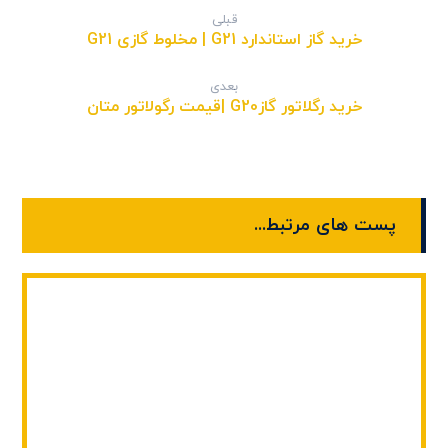
قبلی
خرید گاز استاندارد G21 | مخلوط گازی G21
بعدی
خرید رگلاتور گازG20 |قیمت رگولاتور متان
پست های مرتبط...