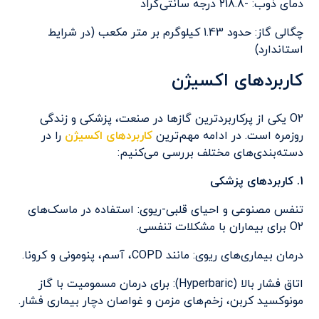
دمای ذوب: -218.8 درجه سانتی‌گراد
چگالی گاز: حدود 1.43 کیلوگرم بر متر مکعب (در شرایط
استاندارد)
کاربردهای اکسیژن
O2 یکی از پرکاربردترین گازها در صنعت، پزشکی و زندگی
روزمره است. در ادامه مهم‌ترین
کاربردهای اکسیژن
را در
دسته‌بندی‌های مختلف بررسی می‌کنیم:
1. کاربردهای پزشکی
تنفس مصنوعی و احیای قلبی-ریوی: استفاده در ماسک‌های
O2 برای بیماران با مشکلات تنفسی.
درمان بیماری‌های ریوی: مانند COPD، آسم، پنومونی و کرونا.
اتاق فشار بالا (Hyperbaric): برای درمان مسمومیت با گاز
مونوکسید کربن، زخم‌های مزمن و غواصان دچار بیماری فشار.