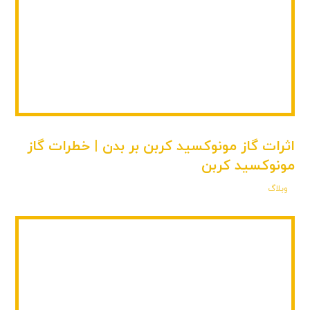
اثرات گاز مونوکسید کربن بر بدن | خطرات گاز
مونوکسید کربن
وبلاگ