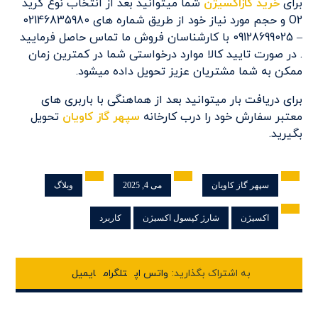
برای
خرید گازاکسیژن
شما میتوانید بعد از انتخاب نوع گرید
O2 و حجم مورد نیاز خود از طریق شماره های 02146835980
– 09128699025 با کارشناسان فروش ما تماس حاصل فرمایید
. در صورت تایید کالا موارد درخواستی شما در کمترین زمان
ممکن به شما مشتریان عزیز تحویل داده میشود.
برای دریافت بار میتوانید بعد از هماهنگی با باربری های
معتبر سفارش خود را درب کارخانه
سپهر گاز کاویان
تحویل
بگیرید.
سپهر گاز کاویان
می 4, 2025
وبلاگ
اکسیژن
شارژ کپسول اکسیژن
کاربرد
واتس اپ
تلگرام
ایمیل