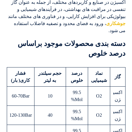
اکسیژن در صنایع و کاربردهای مختلف، از جمله به عنوان گاز
تنفسی در مراقبت های بهداشتی، در فرآیندهای شیمیایی و
بیولوژیکی برای افزایش کارایی، و در فناوری های مختلف مانند
جوشکاری
، ورود به فضای محدود و تصفیه فاضلاب استفاده
می شود.
دسته بندی محصولات موجود براساس
درصد خلوص
نماد
درصد
حجم سیلندر
فشار
گاز
شیمیایی
خلوص
به لیتر
کاری
( بار)
اکسی
99.5
60-70Bar
10
O2
ژن
Mol%
اکسی
99.5
120-130Bar
40
O2
ژن
Mol%
اکسی
99.5