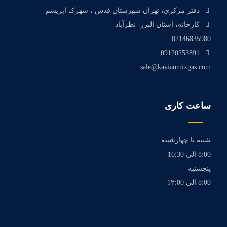
دفتر مرکزی، تهران شهرستان قدس ، شهرک ابریشم
کارخانه، استان البرز- نظرآباد
02146835980
09120253891
sale@kavianmixgas.com
ساعت کاری
شنبه تا چهارشنبه
8:00 الی 16:30
پنجشنبه
8:00 الی 1۲:00