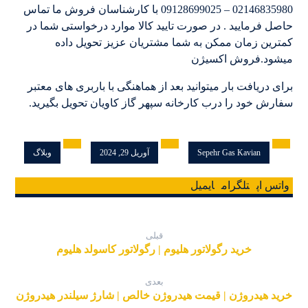
02146835980 – 09128699025 با کارشناسان فروش ما تماس
حاصل فرمایید . در صورت تایید کالا موارد درخواستی شما در
کمترین زمان ممکن به شما مشتریان عزیز تحویل داده
میشود.فروش اکسیژن
برای دریافت بار میتوانید بعد از هماهنگی با باربری های معتبر
سفارش خود را درب کارخانه سپهر گاز کاویان تحویل بگیرید.
Sepehr Gas Kavian
آوریل 29, 2024
وبلاگ
واتس اپ
تلگرام
ایمیل
قبلی
خرید رگولاتور هلیوم | رگولاتور کاسولد هلیوم
بعدی
خرید هیدروژن | قیمت هیدروژن خالص | شارژ سیلندر هیدروژن